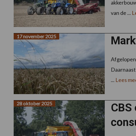
akkerbouwe
van de ...
L
17 november 2025
Markt
Afgelopen 
Daarnaast 
...
Lees me
28 oktober 2025
CBS 
cons