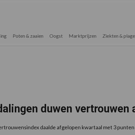
ing
Poten & zaaien
Oogst
Marktprijzen
Ziekten & plag
sdalingen duwen vertrouwen
rtrouwensindex daalde afgelopen kwartaal met 3 punten 