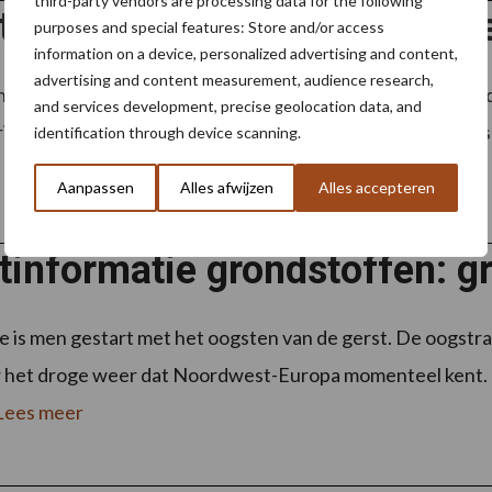
third-party vendors are processing data for the following
informatie grondstoffen: ge
purposes and special features: Store and/or access
information on a device, personalized advertising and content,
advertising and content measurement, audience research,
n Europa is in volle gang, met al een goede beschikbaarheid
and services development, precise geolocation data, and
ijgbaar. De prijzen voor gerst zijn momenteel laag, wat res
identification through device scanning.
Aanpassen
Alles afwijzen
Alles accepteren
informatie grondstoffen: gr
e is men gestart met het oogsten van de gerst. De oogstra
 het droge weer dat Noordwest-Europa momenteel kent.
Lees meer