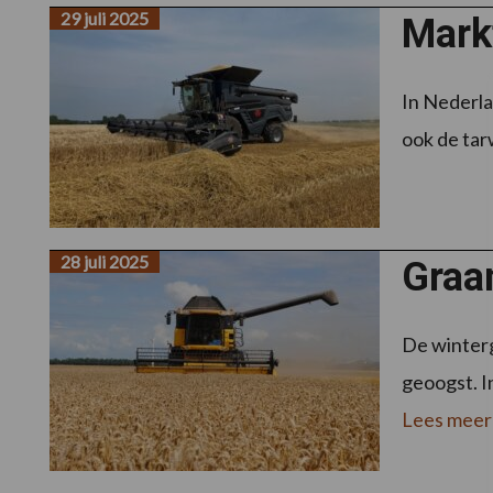
29 juli 2025
Markt
In Nederla
ook de tarw
28 juli 2025
Graa
De winterg
geoogst. I
Lees meer