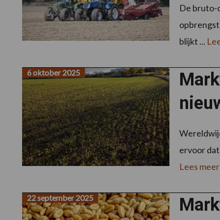
De bruto-o
opbrengst 
blijkt ...
Lee
6 oktober 2025
Mark
nieu
Wereldwijd
ervoor dat
Lees meer
22 september 2025
Markt