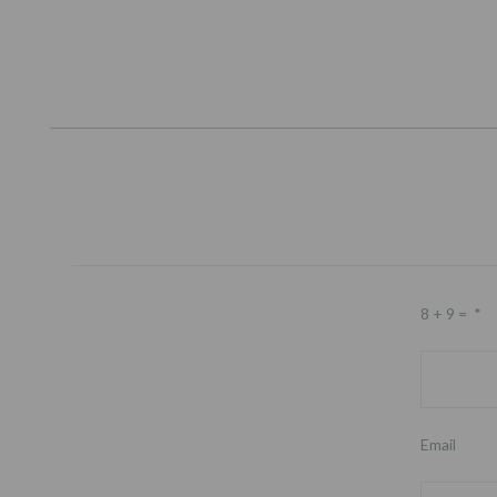
8 + 9 =
*
Email