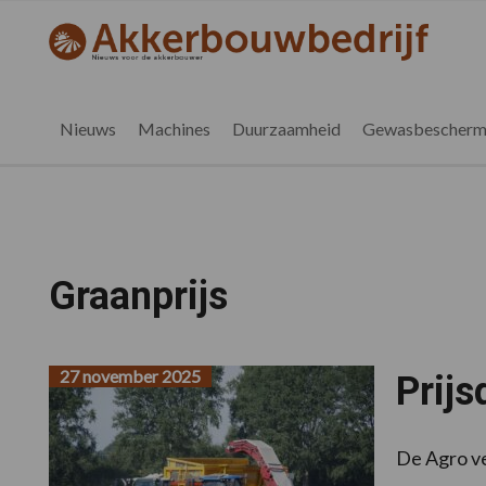
Spring
Door
Spring
naar
naar
naar
akkerbouwbedrijf.nl
de
de
de
hoofdnavigatie
hoofd
voettekst
inhoud
Nieuws
Machines
Duurzaamheid
Gewasbescherm
Graanprijs
27 november 2025
Prij
De Agro ve