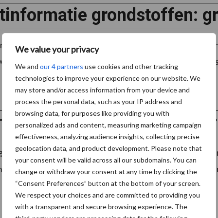
informatie grondstoffen: gr
nd is de graanoogst momenteel in volle gang. Waar in het he
We value your privacy
e er langzaam af te komen. Een uitdaging hierbij is het wis
We and
our 4 partners
use cookies and other tracking
technologies to improve your experience on our website. We
may store and/or access information from your device and
process the personal data, such as your IP address and
browsing data, for purposes like providing you with
noogst tussen de buien door
personalized ads and content, measuring marketing campaign
effectiveness, analyzing audience insights, collecting precise
geolocation data, and product development. Please note that
erst ligt inmiddels in de schuur, en in het zuiden van het 
your consent will be valid across all our subdomains. You can
n de rest van Nederland is echter nog gewacht op zonniger
change or withdraw your consent at any time by clicking the
“Consent Preferences” button at the bottom of your screen.
We respect your choices and are committed to providing you
with a transparent and secure browsing experience. The