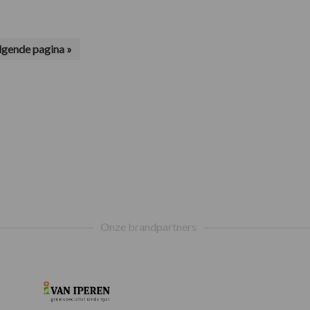
lgende pagina »
r
Onze brandpartners