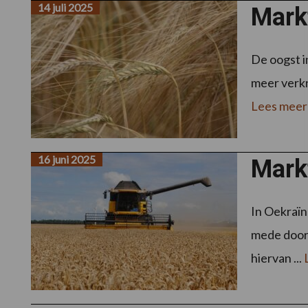
14 juli 2025
Markt
De oogst i
meer verkr
Lees meer
16 juni 2025
Markt
In Oekraïn
mede door
hiervan ...