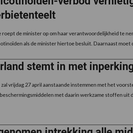
icotinoïden-verbod vernieti
rbietenteelt
e roept de minister op om haar verantwoordelijkheid te n
tinoïden als de minister hiertoe besluit. Daarnaast moet de
rland stemt in met inperkin
zal vrijdag 27 april aanstaande instemmen met het voors
eschermingsmiddelen met daarin werkzame stoffen uit de g
genomen intrekking alle mid