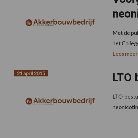
neon
Met de pub
het Colleg
Lees meer
21 april 2015
LTO b
LTO-bestuu
neonicotin