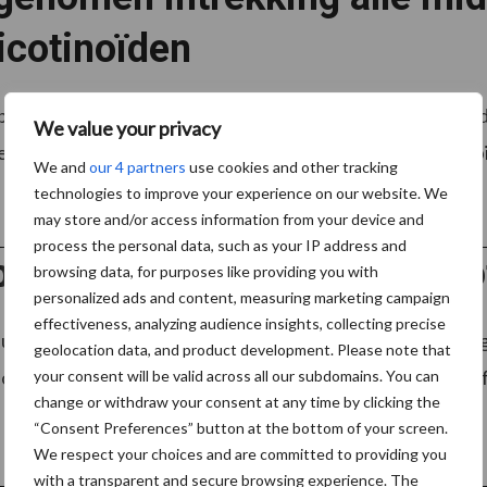
icotinoïden
licatie in de Staatscourant start vrijdag 28 oktober 2016
We value your privacy
e voor de toelating van gewasbeschermingsmiddelen en bioc
We and
our 4 partners
use cookies and other tracking
technologies to improve your experience on our website. We
may store and/or access information from your device and
process the personal data, such as your IP address and
egrijpt zorgen over neonico
browsing data, for purposes like providing you with
personalized ads and content, measuring marketing campaign
effectiveness, analyzing audience insights, collecting precise
rder Joris Baecke heeft begrip voor de toenemende zorge
geolocation data, and product development. Please note that
oïden. Toch benadrukt de LTO-bestuurder dat er meer infor
your consent will be valid across all our subdomains. You can
change or withdraw your consent at any time by clicking the
“Consent Preferences” button at the bottom of your screen.
We respect your choices and are committed to providing you
with a transparent and secure browsing experience. The