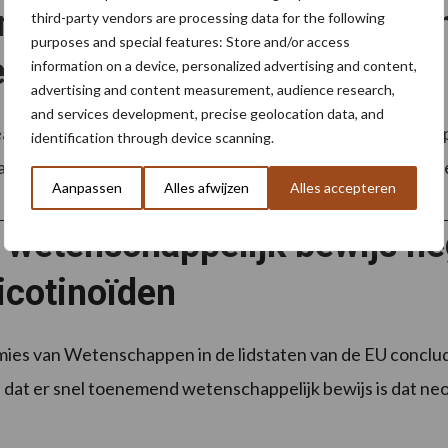
ma vraagt Ctgb toelating va
third-party vendors are processing data for the following
purposes and special features: Store and/or access
euw te beoordelen
information on a device, personalized advertising and content,
advertising and content measurement, audience research,
and services development, precise geolocation data, and
an Academies’ Science Advisory Council (EASAC) heeft o
identification through device scanning.
r het effect van neonicotinoïden op onder meer zweefvlieg
Aanpassen
Alles afwijzen
Alles accepteren
 wetenschappelijk bewijs ne
icotinoïden
es van Wetenschappen in de lidstaten van de EU conclud
dat er snel toenemend wetenschappelijk bewijs is dat neon