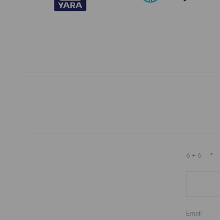
6 + 6 =
*
Email