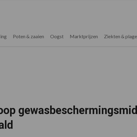
ing
Poten & zaaien
Oogst
Marktprijzen
Ziekten & plag
oop gewasbeschermingsmid
ald