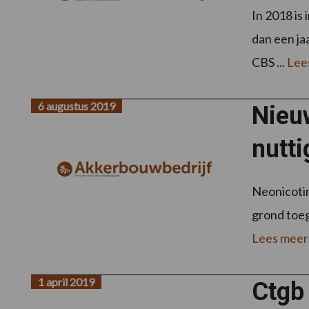
In 2018 is
dan een ja
CBS ...
Lee
6 augustus 2019
Nieuw
nutti
Neonicotin
grond toeg
Lees meer
1 april 2019
Ctgb