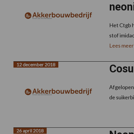
neon
Het Ctgb h
stof imida
Lees meer
12 december 2018
Cosun
Afgelopen 
de suikerb
26 april 2018