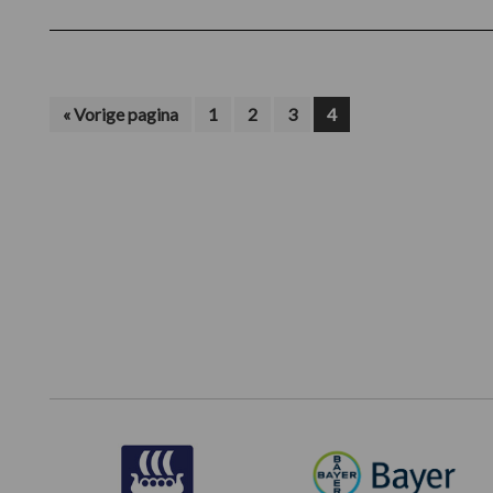
Ga
Pagina
Pagina
Pagina
Pagina
«
Vorige pagina
1
2
3
4
naar
Footer