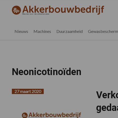
Spring
Door
Spring
naar
naar
naar
akkerbouwbedrijf.nl
de
de
de
hoofdnavigatie
hoofd
voettekst
inhoud
Nieuws
Machines
Duurzaamheid
Gewasbescherm
Neonicotinoïden
27 maart 2020
Verk
geda