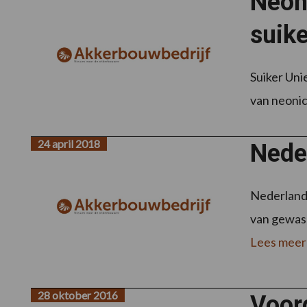
Neon
suike
Suiker Uni
van neonico
24 april 2018
Nede
Nederland 
van gewasb
Lees meer
28 oktober 2016
Voor