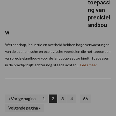
toepassi
ng van
precisiel
andbou
w
Wetenschap, industrie en overheid hebben hoge verwachtingen
van de economische en ecologische voordelen die het toepassen
van precisielandbouw voor de landbouwsector biedt. Toepassen
in de praktijk blijft echter nog steeds achter. ...
Lees meer
Interim
Ga
Pagina
Pagina
Pagina
Pagina
Pagina
«
Vorige pagina
1
2
3
4
66
…
naar
pagina's
Ga
Volgende pagina »
zijn
naar