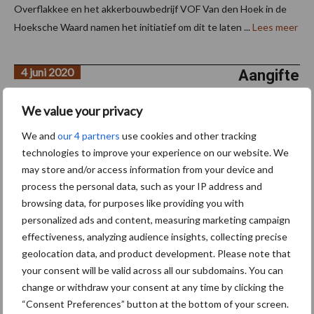
Overflakkee en het akkerbouwbedrijf VOF Van den Hoek in de
Hoeksche Waard namen het initiatief om dit te laten ...
Lees meer
4 juni 2020
Aangifte
aardapp
We value your privacy
elen
lager
We and
our 4 partners
use cookies and other tracking
technologies to improve your experience on our website. We
dan in
may store and/or access information from your device and
2019
process the personal data, such as your IP address and
browsing data, for purposes like providing you with
Het areaal
personalized ads and content, measuring marketing campaign
pootaardappelen dat is aangegeven voor de keuring ligt met
effectiveness, analyzing audience insights, collecting precise
41.849 ha iets onder het niveau van vorig jaar (-180ha).
geolocation data, and product development. Please note that
Aardappelrassen De top 5 rassen in de aangifte zijn Fontane
your consent will be valid across all our subdomains. You can
(4.957ha), Spunta (4.272ha), Agria ...
Lees meer
change or withdraw your consent at any time by clicking the
“Consent Preferences” button at the bottom of your screen.