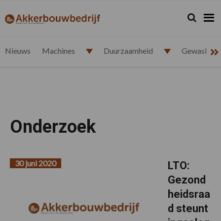
Spring
Door
Spring
naar
naar
naar
Zoeken...
Zoek
akkerbouwbedrijf.nl
de
de
de
hoofdnavigatie
hoofd
voettekst
inhoud
Nieuws
Machines
Duurzaamheid
Gewasbesc
Onderzoek
30 juni 2020
LTO:
Gezond
heidsraa
d steunt