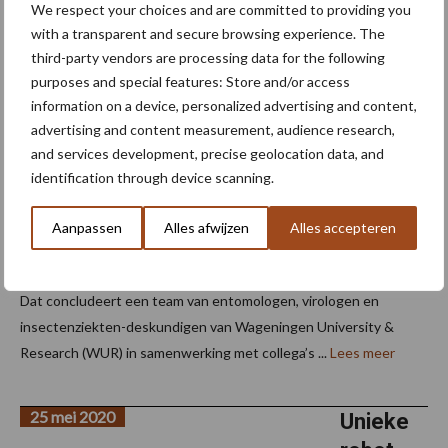
We respect your choices and are committed to providing you
4 juni 2020
Kans dat
with a transparent and secure browsing experience. The
insecten
third-party vendors are processing data for the following
coronavi
purposes and special features: Store and/or access
information on a device, personalized advertising and content,
rus
advertising and content measurement, audience research,
versprei
and services development, precise geolocation data, and
den is
identification through device scanning.
verwaarl
oosbaar
Aanpassen
Alles afwijzen
Alles accepteren
De kans dat insecten COVID-19 verspreiden is verwaarloosbaar.
Dat concludeert een team van entomologen, virologen en
insectenziekten-deskundigen van Wageningen University &
Research (WUR) in samenwerking met collega’s ...
Lees meer
25 mei 2020
Unieke