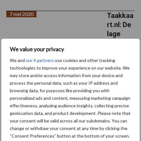
7 mei 2020
Taakkaa
rt.nl: De
lage
drempel
We value your privacy
van
precisiel
We and
our 4 partners
use cookies and other tracking
technologies to improve your experience on our website. We
andbou
may store and/or access information from your device and
w
process the personal data, such as your IP address and
browsing data, for purposes like providing you with
Op basis van verschillende data en met een taakkaart maakt Gijs
personalized ads and content, measuring marketing campaign
van der Woerd maisland in Buren klaar met een rotoreg. Als je
effectiveness, analyzing audience insights, collecting precise
eenmaal de weg van precisielandbouw inslaat, dan komt er
geolocation data, and product development. Please note that
steeds meer bij. Akkerbouwer Gijs van der ...
Lees meer
your consent will be valid across all our subdomains. You can
change or withdraw your consent at any time by clicking the
“Consent Preferences” button at the bottom of your screen.
30 april 2020
RMA: