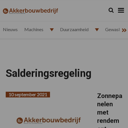
Spring
Door
Spring
naar
naar
naar
Zoeken...
Zoek
akkerbouwbedrijf.nl
de
de
de
hoofdnavigatie
hoofd
voettekst
inhoud
Nieuws
Machines
Duurzaamheid
Gewasbesc
Salderingsregeling
10 september 2021
Zonnepa
nelen
met
rendem