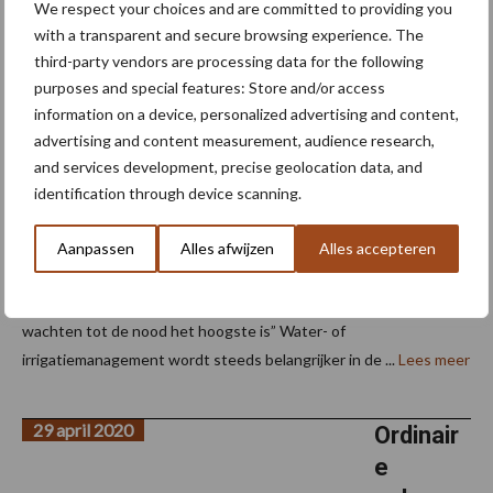
We respect your choices and are committed to providing you
“Te allen
with a transparent and secure browsing experience. The
tijde
third-party vendors are processing data for the following
purposes and special features: Store and/or access
tekorten
information on a device, personalized advertising and content,
in het
advertising and content measurement, audience research,
gewas
and services development, precise geolocation data, and
voorko
identification through device scanning.
men”
Aanpassen
Alles afwijzen
Alles accepteren
Peter Raatjes: “Klimaatverandering en beperkte
waterbeschikbaarheid zorgen ervoor dat telers niet meer kunnen
wachten tot de nood het hoogste is” Water- of
irrigatiemanagement wordt steeds belangrijker in de ...
Lees meer
29 april 2020
Ordinair
e