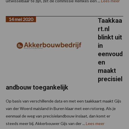
uitwisselbaar te zijn, zet de commissie Remkes een ...
Lees meer
14 mei 2020
Taakkaa
rt.nl
blinkt uit
in
eenvoud
en
maakt
precisiel
andbouw toegankelijk
Op basis van verschillende data en met een taakkaart maakt Gijs
van der Woerd maisland in Buren klaar met een rotoreg. Als je
eenmaal de weg van precisielandbouw inslaat, dan komt er
steeds meer bij. Akkerbouwer Gijs van der ...
Lees meer