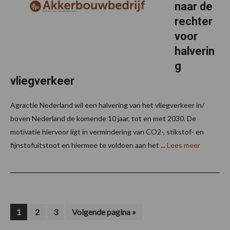
naar de
rechter
voor
halverin
g
vliegverkeer
Agractie Nederland wil een halvering van het vliegverkeer in/
boven Nederland de komende 10 jaar, tot en met 2030. De
motivatie hiervoor ligt in vermindering van CO2-, stikstof- en
fijnstofuitstoot en hiermee te voldoen aan het ...
Lees meer
Pagina
Pagina
Pagina
Ga
1
2
3
Volgende pagina »
naar