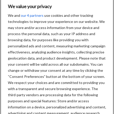
Europa
We value your privacy
We and
our 4 partners
use cookies and other tracking
technologies to improve your experience on our website. We
may store and/or access information from your device and
Middel besparen met
process the personal data, such as your IP address and
precisiespuiten: “Elke
browsing data, for purposes like providing you with
druppel op de juiste plek”
personalized ads and content, measuring marketing campaign
effectiveness, analyzing audience insights, collecting precise
geolocation data, and product development. Please note that
Agrarische grondprijs stijgt
your consent will be valid across all our subdomains. You can
in tweede kwartaal naar
change or withdraw your consent at any time by clicking the
108.500 euro per hectare
“Consent Preferences” button at the bottom of your screen.
We respect your choices and are committed to providing you
with a transparent and secure browsing experience. The
third-party vendors are processing data for the following
purposes and special features: Store and/or access
Themapagina's
information on a device, personalized advertising and content,
advertising and content measurement, audience research,