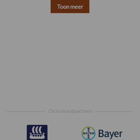
Toon meer
Footer
Onze brandpartners