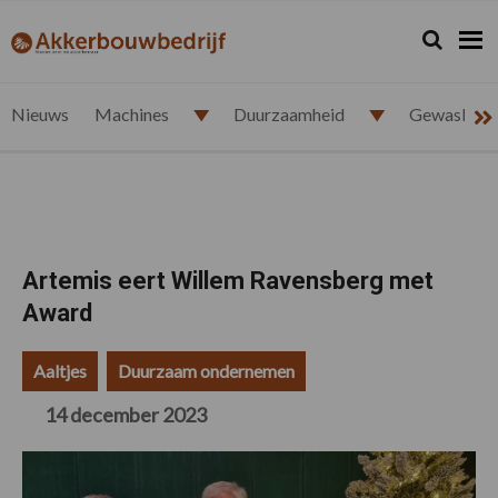
Spring
Door
Spring
Spring
naar
naar
naar
naar
Zoeken...
Zoek
akkerbouwbedrijf.nl
de
de
de
de
hoofdnavigatie
hoofd
eerste
voettekst
inhoud
sidebar
Nieuws
Machines
Duurzaamheid
Gewasbesc
Artemis eert Willem Ravensberg met
Award
Aaltjes
Duurzaam ondernemen
14 december 2023