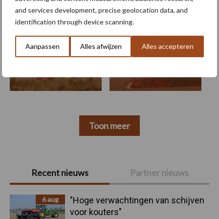
Machines
Duurzaamheid
Gewasbeschermin
and services development, precise geolocation data, and
identification through device scanning.
Aanpassen
Alles afwijzen
Alles accepteren
Kunstmeststrooier
Pootmachine
Toon meer
Primaire
Recent nieuws
Partner nieuws
Sidebar
6 aug
"Hoge verwachtingen van schijven
voor kouters"