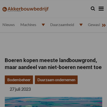
Spring
Door
Spring
Spring
naar
naar
naar
naar
Zoeken...
Zoek
akkerbouwbedrijf.nl
de
de
de
de
hoofdnavigatie
hoofd
eerste
voettekst
inhoud
sidebar
Nieuws
Machines
Duurzaamheid
Gewasbesc
Boeren kopen meeste landbouwgrond,
maar aandeel van niet-boeren neemt toe
Bodembeheer
Duurzaam ondernemen
27 juli 2023