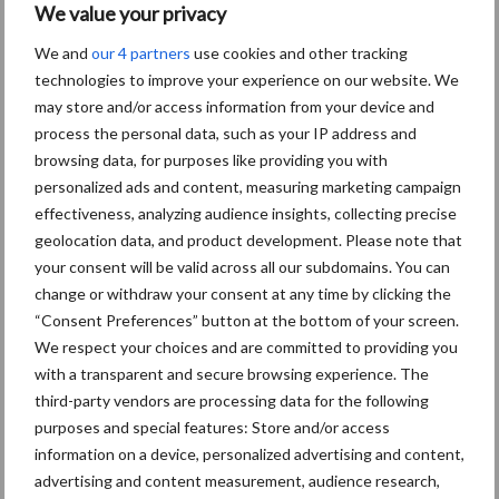
Grondprijzen
We value your privacy
We and
our 4 partners
use cookies and other tracking
In de onderstaande kaart zijn de provinciale agrarische
technologies to improve your experience on our website. We
grondprijzen in het meest recente kwartaal opgenomen. De
may store and/or access information from your device and
gemiddelde agrarische grondprijs loopt in het tweede kwartaal
process the personal data, such as your IP address and
van 2023 uiteen van 60.700 euro in Friesland tot 161.900 euro
browsing data, for purposes like providing you with
per hectare in Flevoland. In de drie zuidelijke provincies en in
personalized ads and content, measuring marketing campaign
effectiveness, analyzing audience insights, collecting precise
Noord-Holland ligt de grondprijs tussen ongeveer 81.000 en
geolocation data, and product development. Please note that
85.000 euro per hectare, en in de overige zes provincies (in het
your consent will be valid across all our subdomains. You can
noorden, oosten en midden van het land) zit de prijs rond 70.000
change or withdraw your consent at any time by clicking the
euro per hectare.
“Consent Preferences” button at the bottom of your screen.
We respect your choices and are committed to providing you
with a transparent and secure browsing experience. The
third-party vendors are processing data for the following
purposes and special features: Store and/or access
information on a device, personalized advertising and content,
advertising and content measurement, audience research,