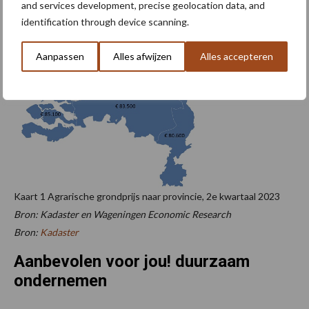
and services development, precise geolocation data, and
identification through device scanning.
Aanpassen
Alles afwijzen
Alles accepteren
Kaart 1 Agrarische grondprijs naar provincie, 2e kwartaal 2023
Bron: Kadaster en Wageningen Economic Research
Bron:
Kadaster
Aanbevolen voor jou! duurzaam
ondernemen