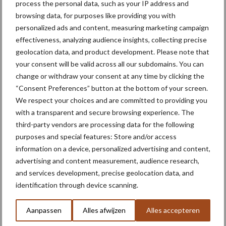
process the personal data, such as your IP address and
de insectenbiodiversiteit hierin een rol. De jongen van de twaalf
browsing data, for purposes like providing you with
onderzochte soorten zijn voor hun voeding vrijwel allemaal
personalized ads and content, measuring marketing campaign
afhankelijk van insecten. Voedselgebrek en de daardoor
effectiveness, analyzing audience insights, collecting precise
verslechterende conditie van de jongen draagt bij veel soorten
geolocation data, and product development. Please note that
your consent will be valid across all our subdomains. You can
boerenlandvogels bij aan een te lage reproductie om de
change or withdraw your consent at any time by clicking the
populaties in stand te houden.
“Consent Preferences” button at the bottom of your screen.
We respect your choices and are committed to providing you
with a transparent and secure browsing experience. The
third-party vendors are processing data for the following
purposes and special features: Store and/or access
information on a device, personalized advertising and content,
advertising and content measurement, audience research,
and services development, precise geolocation data, and
identification through device scanning.
Aanpassen
Alles afwijzen
Alles accepteren