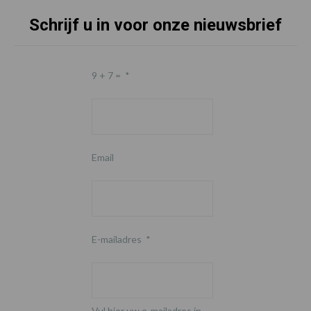
Schrijf u in voor onze nieuwsbrief
9 + 7 =
*
Email
E-mailadres
*
Vul hier uw e-mailadres in