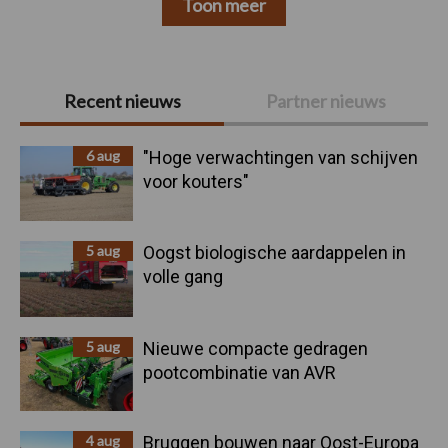
Toon meer
Primaire
Recent nieuws
Partner nieuws
Sidebar
6 aug
"Hoge verwachtingen van schijven
voor kouters"
5 aug
Oogst biologische aardappelen in
volle gang
5 aug
Nieuwe compacte gedragen
pootcombinatie van AVR
4 aug
Bruggen bouwen naar Oost-Europa