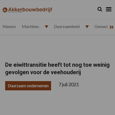
Spring
Door
Spring
Spring
naar
naar
naar
naar
Zoeken...
Zoek
akkerbouwbedrijf.nl
de
de
de
de
hoofdnavigatie
hoofd
eerste
voettekst
inhoud
sidebar
Nieuws
Machines
Duurzaamheid
Gewasbesc
De eiwittransitie heeft tot nog toe weinig
gevolgen voor de veehouderij
7 juli 2021
Duurzaam ondernemen