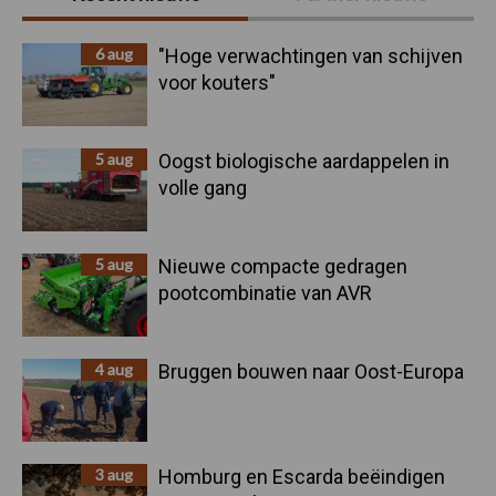
Sidebar
6 aug
"Hoge verwachtingen van schijven
voor kouters"
5 aug
Oogst biologische aardappelen in
volle gang
5 aug
Nieuwe compacte gedragen
pootcombinatie van AVR
4 aug
Bruggen bouwen naar Oost-Europa
3 aug
Homburg en Escarda beëindigen