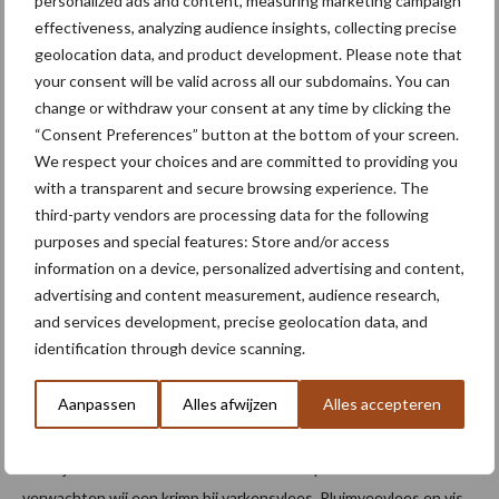
personalized ads and content, measuring marketing campaign
we voorbeelden zoals Weidemelk en het ´On the way to
effectiveness, analyzing audience insights, collecting precise
PlanetProof’ keurmerk. Daarnaast is er het Beter Leven keurmerk
geolocation data, and product development. Please note that
met 1, 2 of 3 sterren.
your consent will be valid across all our subdomains. You can
change or withdraw your consent at any time by clicking the
Onderzoek van de ‘25% mogelijkheid’
“Consent Preferences” button at the bottom of your screen.
We respect your choices and are committed to providing you
We verwachten niet dat vlees- en zuivelvervangers in 2035 25%
with a transparent and secure browsing experience. The
van de vraag naar eiwitten waarmaakt. Toch hebben we deze
third-party vendors are processing data for the following
mogelijkheid wel doorgerekend om te zien wat de gevolgen
purposes and special features: Store and/or access
kunnen zijn voor onder andere de veehouderij. Om op 25% te
information on a device, personalized advertising and content,
advertising and content measurement, audience research,
komen moeten eiwitvervangers goedkoper worden en is actie
and services development, precise geolocation data, and
van de overheid nodig. Dan zal de verkoop van dierlijke eiwitten in
identification through device scanning.
Europa krimpen met zo’n 20%. Voor zuivel betekent dit vooral dat
er veel meer kaasvervangers gegeten worden in plaats van
Aanpassen
Alles afwijzen
Alles accepteren
gewone kaas. Bijvoorbeeld doordat grote fastfoodketens fors
meer kaasalternatieven op pizza’s en hamburgers gaan gebruiken.
Hierbij vallen verschillen in smaak minder op. In de vleessector
verwachten wij een krimp bij varkensvlees. Pluimveevlees en vis