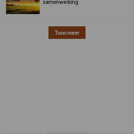
samenwerking
Toon meer
Footer
Onze brandpartners