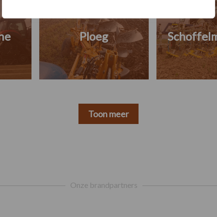
ne
Ploeg
Schoffel
Toon meer
Onze brandpartners