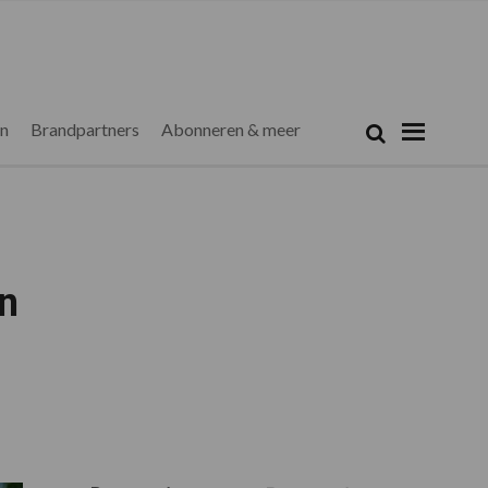
Zoeken...
Zoek
en
Brandpartners
Abonneren & meer
n