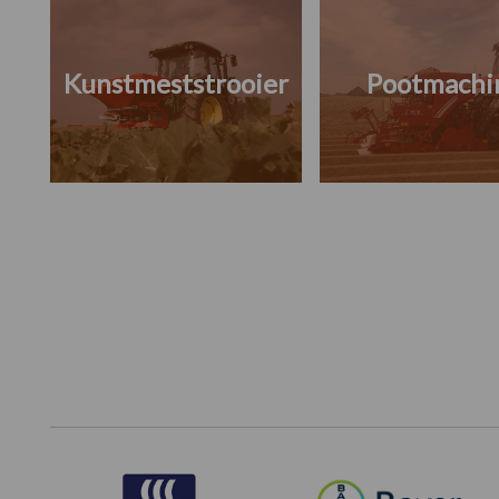
Kunstmeststrooier
Pootmachi
Footer