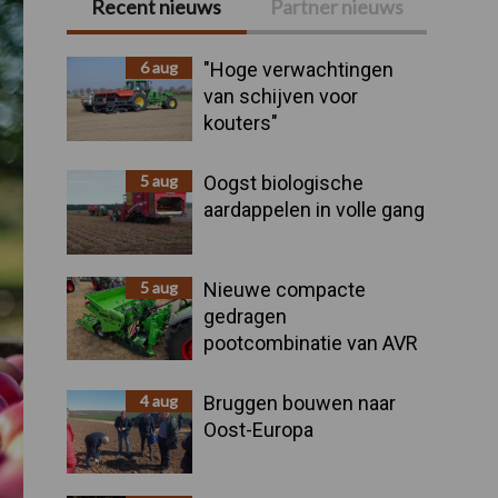
Recent nieuws
Partner nieuws
Primaire
Sidebar
6 aug
"Hoge verwachtingen
van schijven voor
kouters"
5 aug
Oogst biologische
aardappelen in volle gang
5 aug
Nieuwe compacte
gedragen
pootcombinatie van AVR
4 aug
Bruggen bouwen naar
Oost-Europa