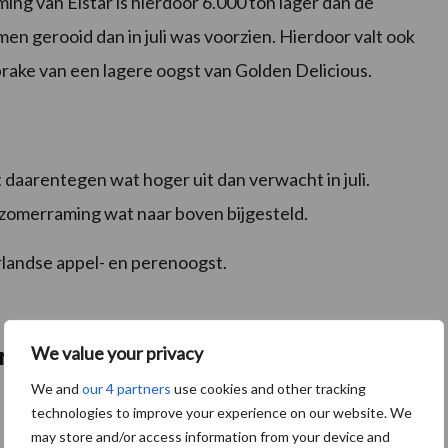
ing van Elstar is hierdoor 6.000 ton lager dan de
n gerooid dan in juli was voorzien. Hierdoor valt ook
sprake van een lagere oogst van Golden Delicious.
daarentegen wat hoger uit dan verwacht in juli.
 zomerraming wat naar boven bijgesteld.
landse appel- en perenoogst.
We value your privacy
ernemen
We and
our 4 partners
use cookies and other tracking
technologies to improve your experience on our website. We
may store and/or access information from your device and