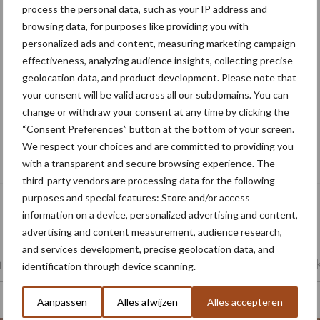
process the personal data, such as your IP address and
browsing data, for purposes like providing you with
personalized ads and content, measuring marketing campaign
effectiveness, analyzing audience insights, collecting precise
geolocation data, and product development. Please note that
your consent will be valid across all our subdomains. You can
change or withdraw your consent at any time by clicking the
“Consent Preferences” button at the bottom of your screen.
Middel besparen met precisiespuiten:
We respect your choices and are committed to providing you
“Elke druppel op de juiste plek”
with a transparent and secure browsing experience. The
third-party vendors are processing data for the following
purposes and special features: Store and/or access
information on a device, personalized advertising and content,
advertising and content measurement, audience research,
and services development, precise geolocation data, and
ing
Poten en zaaien
Oogst en bewaring
Mark
identification through device scanning.
Aanpassen
Alles afwijzen
Alles accepteren