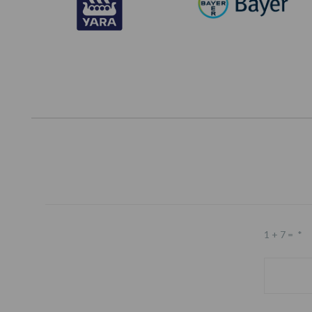
1 + 7 =
*