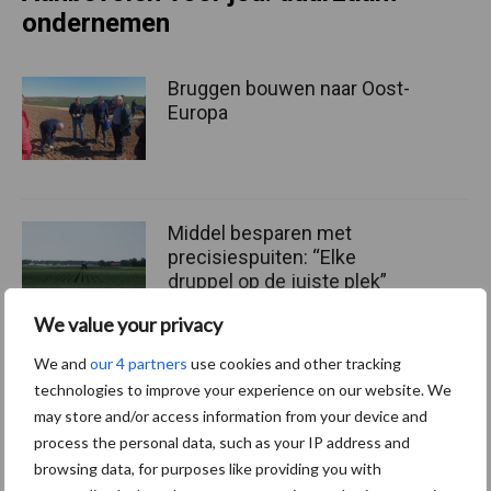
ondernemen
Bruggen bouwen naar Oost-
Europa
Middel besparen met
precisiespuiten: “Elke
druppel op de juiste plek”
We value your privacy
We and
our 4 partners
use cookies and other tracking
Agrarische grondprijs stijgt
technologies to improve your experience on our website. We
in tweede kwartaal naar
may store and/or access information from your device and
108.500 euro per hectare
process the personal data, such as your IP address and
browsing data, for purposes like providing you with