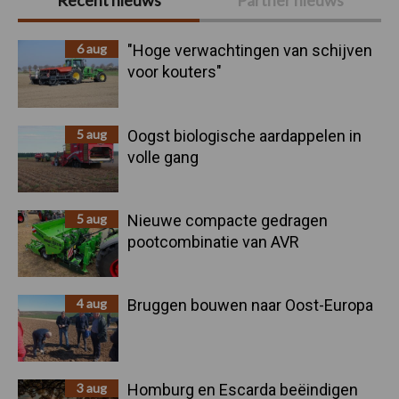
Recent nieuws
Partner nieuws
Sidebar
6 aug
"Hoge verwachtingen van schijven
voor kouters"
5 aug
Oogst biologische aardappelen in
volle gang
5 aug
Nieuwe compacte gedragen
pootcombinatie van AVR
4 aug
Bruggen bouwen naar Oost-Europa
3 aug
Homburg en Escarda beëindigen