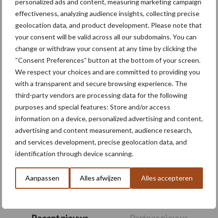
personalized ads and content, measuring marketing campaign
effectiveness, analyzing audience insights, collecting precise
Themapagina's
geolocation data, and product development. Please note that
your consent will be valid across all our subdomains. You can
change or withdraw your consent at any time by clicking the
Machines
Duurzaamheid
Gewasbeschermin
“Consent Preferences” button at the bottom of your screen.
We respect your choices and are committed to providing you
with a transparent and secure browsing experience. The
third-party vendors are processing data for the following
purposes and special features: Store and/or access
Kunstmeststrooier
Pootmachine
information on a device, personalized advertising and content,
advertising and content measurement, audience research,
and services development, precise geolocation data, and
identification through device scanning.
Toon meer
Aanpassen
Alles afwijzen
Alles accepteren
Primaire