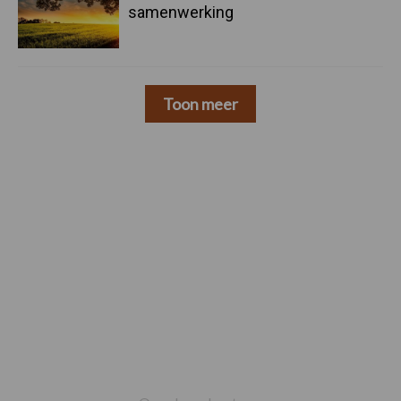
samenwerking
Toon meer
Footer