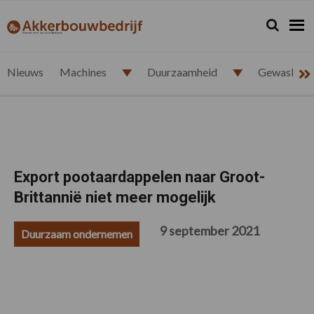
Spring
Door
Spring
Spring
naar
naar
naar
naar
Zoeken...
Zoek
akkerbouwbedrijf.nl
de
de
de
de
hoofdnavigatie
hoofd
eerste
voettekst
inhoud
sidebar
Nieuws
Machines
Duurzaamheid
Gewasbesc
Export pootaardappelen naar Groot-
Brittannië niet meer mogelijk
9 september 2021
Duurzaam ondernemen