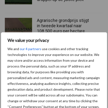
Agrarische grondprijs stijgt
in tweede kwartaal naar
108.500 euro per hectare
We value your privacy
We and
our 4 partners
use cookies and other tracking
technologies to improve your experience on our website. We
Themapagina's
may store and/or access information from your device and
process the personal data, such as your IP address and
Machines
Duurzaamheid
Gewasbeschermin
browsing data, for purposes like providing you with
personalized ads and content, measuring marketing campaign
effectiveness, analyzing audience insights, collecting precise
geolocation data, and product development. Please note that
your consent will be valid across all our subdomains. You can
Kunstmeststrooier
Pootmachine
change or withdraw your consent at any time by clicking the
“Consent Preferences” button at the bottom of your screen.