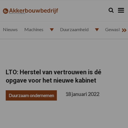
Spring
Door
Spring
Spring
naar
naar
naar
naar
Zoeken...
Zoek
akkerbouwbedrijf.nl
de
de
de
de
hoofdnavigatie
hoofd
eerste
voettekst
inhoud
sidebar
Nieuws
Machines
Duurzaamheid
Gewasbesc
LTO: Herstel van vertrouwen is dé
opgave voor het nieuwe kabinet
18 januari 2022
Duurzaam ondernemen