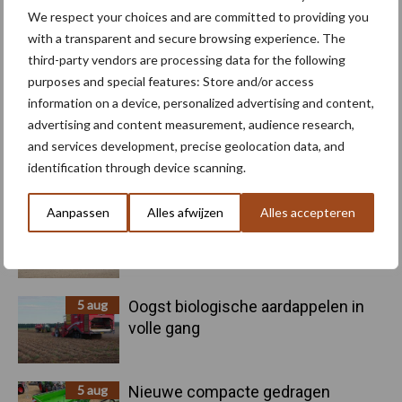
We respect your choices and are committed to providing you
with a transparent and secure browsing experience. The
third-party vendors are processing data for the following
purposes and special features: Store and/or access
Toon meer
information on a device, personalized advertising and content,
advertising and content measurement, audience research,
and services development, precise geolocation data, and
Primaire
identification through device scanning.
Recent nieuws
Partner nieuws
Sidebar
Aanpassen
Alles afwijzen
Alles accepteren
6 aug
"Hoge verwachtingen van schijven
voor kouters"
5 aug
Oogst biologische aardappelen in
volle gang
5 aug
Nieuwe compacte gedragen