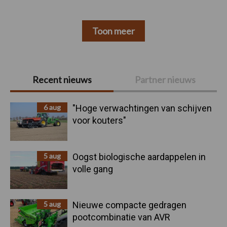
Toon meer
Primaire
Recent nieuws
Partner nieuws
Sidebar
6 aug
"Hoge verwachtingen van schijven
voor kouters"
5 aug
Oogst biologische aardappelen in
volle gang
5 aug
Nieuwe compacte gedragen
pootcombinatie van AVR