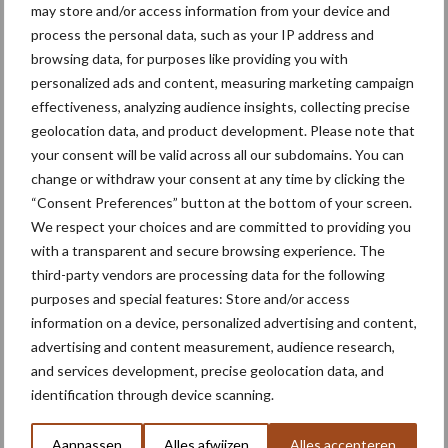
may store and/or access information from your device and
ander welke maatregelen passen op het boerenbedrijf. Dat
process the personal data, such as your IP address and
vakmanschap is onontbeerlijk, en LTO heeft de kennis en kunde
browsing data, for purposes like providing you with
om dat in beeld te brengen en te delen.
personalized ads and content, measuring marketing campaign
effectiveness, analyzing audience insights, collecting precise
Bron:
LTO Nederland
geolocation data, and product development. Please note that
Aanbevolen voor jou! duurzaam
your consent will be valid across all our subdomains. You can
ondernemen
change or withdraw your consent at any time by clicking the
“Consent Preferences” button at the bottom of your screen.
We respect your choices and are committed to providing you
Bruggen bouwen naar Oost-
with a transparent and secure browsing experience. The
Europa
third-party vendors are processing data for the following
purposes and special features: Store and/or access
information on a device, personalized advertising and content,
advertising and content measurement, audience research,
Middel besparen met
and services development, precise geolocation data, and
precisiespuiten: “Elke
identification through device scanning.
druppel op de juiste plek”
Aanpassen
Alles afwijzen
Alles accepteren