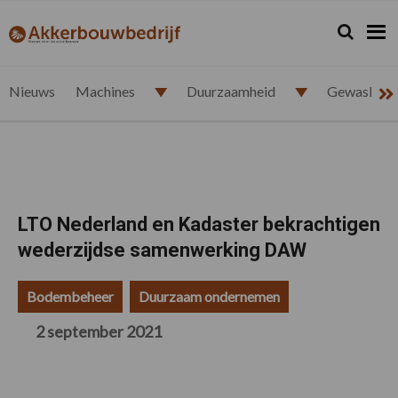
Spring
Door
Spring
Spring
naar
naar
naar
naar
Zoeken...
Zoek
akkerbouwbedrijf.nl
de
de
de
de
hoofdnavigatie
hoofd
eerste
voettekst
inhoud
sidebar
Nieuws
Machines
Duurzaamheid
Gewasbesc
LTO Nederland en Kadaster bekrachtigen
wederzijdse samenwerking DAW
Bodembeheer
Duurzaam ondernemen
2 september 2021