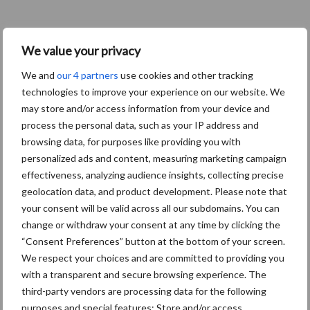
Themapagina's
We value your privacy
Machines
Duurzaamheid
Gewasbeschermin
We and
our 4 partners
use cookies and other tracking
technologies to improve your experience on our website. We
may store and/or access information from your device and
process the personal data, such as your IP address and
browsing data, for purposes like providing you with
Kunstmeststrooier
Pootmachine
personalized ads and content, measuring marketing campaign
effectiveness, analyzing audience insights, collecting precise
geolocation data, and product development. Please note that
your consent will be valid across all our subdomains. You can
change or withdraw your consent at any time by clicking the
“Consent Preferences” button at the bottom of your screen.
Toon meer
We respect your choices and are committed to providing you
with a transparent and secure browsing experience. The
third-party vendors are processing data for the following
Primaire
purposes and special features: Store and/or access