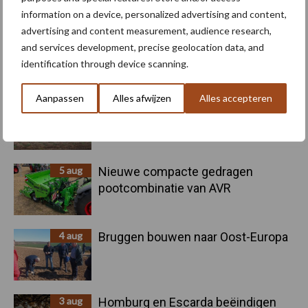
Recent nieuws
Partner nieuws
information on a device, personalized advertising and content,
Sidebar
advertising and content measurement, audience research,
6 aug
"Hoge verwachtingen van schijven
and services development, precise geolocation data, and
voor kouters"
identification through device scanning.
Aanpassen
Alles afwijzen
Alles accepteren
5 aug
Oogst biologische aardappelen in
volle gang
5 aug
Nieuwe compacte gedragen
pootcombinatie van AVR
4 aug
Bruggen bouwen naar Oost-Europa
3 aug
Homburg en Escarda beëindigen