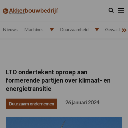
Spring
Door
Spring
Spring
naar
naar
naar
naar
Zoeken...
Zoek
akkerbouwbedrijf.nl
de
de
de
de
hoofdnavigatie
hoofd
eerste
voettekst
inhoud
sidebar
Nieuws
Machines
Duurzaamheid
Gewasbesc
LTO ondertekent oproep aan
formerende partijen over klimaat- en
energietransitie
26 januari 2024
Duurzaam ondernemen