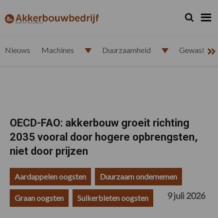
Spring
Door
Spring
Spring
naar
naar
naar
naar
Zoeken...
Zoek
akkerbouwbedrijf.nl
de
de
de
de
hoofdnavigatie
hoofd
eerste
voettekst
inhoud
sidebar
Nieuws
Machines
Duurzaamheid
Gewasbesc
OECD-FAO: akkerbouw groeit richting
2035 vooral door hogere opbrengsten,
niet door prijzen
Aardappelen oogsten
Duurzaam ondernemen
9 juli 2026
Graan oogsten
Suikerbieten oogsten