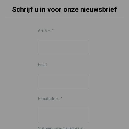
Schrijf u in voor onze nieuwsbrief
6 + 5 =
*
Email
E-mailadres
*
Vul hier uw e-mailadres in