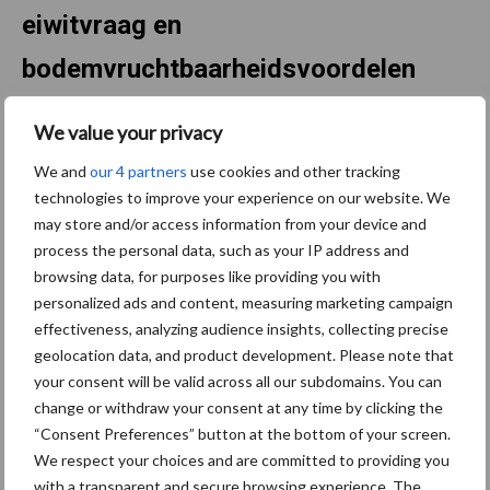
eiwitvraag en
bodemvruchtbaarheidsvoordelen
Peulvruchten krijgen volgens OECD-FAO opnieuw meer
We value your privacy
betekenis in het wereldwijde voedingspatroon. De consumptie
We and
our 4 partners
use cookies and other tracking
per hoofd stijgt naar verwachting met 11 procent tot 8,2 kilogram
technologies to improve your experience on our website. We
per persoon per jaar in 2035. De groei komt uit landen waar
may store and/or access information from your device and
peulvruchten een belangrijke plantaardige eiwitbron zijn, maar
process the personal data, such as your IP address and
ook uit hogere inkomenslanden waar de vraag naar plantaardige
browsing data, for purposes like providing you with
voeding groeit.
personalized ads and content, measuring marketing campaign
effectiveness, analyzing audience insights, collecting precise
Voor akkerbouwers is ook de teeltkundige kant relevant.
geolocation data, and product development. Please note that
Peulvruchten binden stikstof, kunnen bijdragen aan
your consent will be valid across all our subdomains. You can
bodemvruchtbaarheid en passen in bredere bouwplannen. Het
change or withdraw your consent at any time by clicking the
rapport noemt daarbij ook beleidssteun, waaronder de Europese
“Consent Preferences” button at the bottom of your screen.
eiwitstrategie. Tegelijk blijven lagere en wisselvalligere
We respect your choices and are committed to providing you
opbrengsten ten opzichte van granen een rem op snelle
with a transparent and secure browsing experience. The