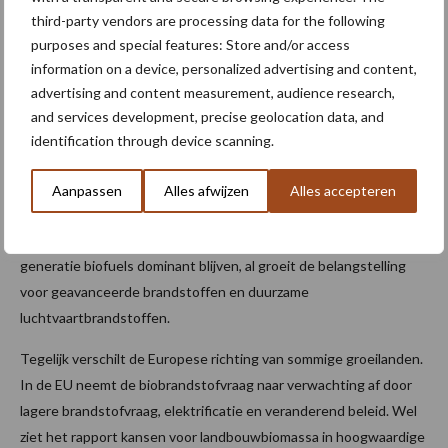
third-party vendors are processing data for the following
uitbreiding.
purposes and special features: Store and/or access
Biobrandstoffen: extra vraag, maar
information on a device, personalized advertising and content,
advertising and content measurement, audience research,
beleid bepaalt tempo
and services development, precise geolocation data, and
identification through device scanning.
Biofuels blijven belangrijk als afzetkanaal voor
akkerbouwgrondstoffen. Ethanol wordt vooral gemaakt uit mais
Aanpassen
Alles afwijzen
Alles accepteren
en suikergewassen en biodiesel vooral uit plantaardige oliën zoals
soja-, koolzaad- en palmolie. OECD-FAO verwacht dat eerste-
generatie biofuels dominant blijven, al groeit de belangstelling
voor geavanceerde brandstoffen en duurzame
luchtvaartbrandstoffen.
Tegelijk verschilt de Europese richting van sommige groeilanden.
In de EU neemt de biobrandstofvraag naar verwachting af door
lagere brandstofvraag, elektrificatie en veranderend beleid. Wel
ziet het rapport kansen voor landbouwbiomassa in hoogwaardige