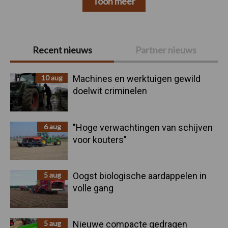
Toon meer
Primaire
Recent nieuws
Partner nieuws
Sidebar
10 aug
Machines en werktuigen gewild
doelwit criminelen
6 aug
"Hoge verwachtingen van schijven
voor kouters"
5 aug
Oogst biologische aardappelen in
volle gang
5 aug
Nieuwe compacte gedragen