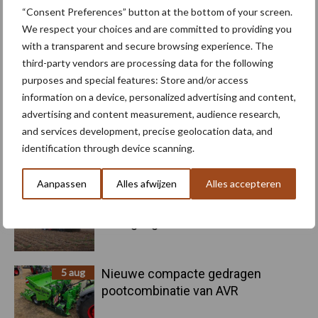
Kunstmeststrooier
Pootmachine
“Consent Preferences” button at the bottom of your screen.
We respect your choices and are committed to providing you
with a transparent and secure browsing experience. The
third-party vendors are processing data for the following
purposes and special features: Store and/or access
Toon meer
information on a device, personalized advertising and content,
advertising and content measurement, audience research,
and services development, precise geolocation data, and
identification through device scanning.
Primaire
Recent nieuws
Partner nieuws
Sidebar
Aanpassen
Alles afwijzen
Alles accepteren
5 aug
Oogst biologische aardappelen in
volle gang
5 aug
Nieuwe compacte gedragen
pootcombinatie van AVR