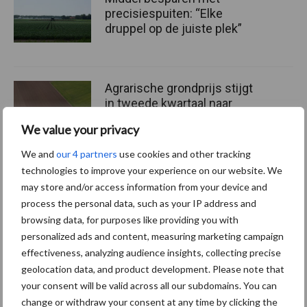
precisiespuiten: “Elke
druppel op de juiste plek”
Agrarische grondprijs stijgt
in tweede kwartaal naar
108.500 euro per hectare
We value your privacy
We and
our 4 partners
use cookies and other tracking
technologies to improve your experience on our website. We
may store and/or access information from your device and
Themapagina's
process the personal data, such as your IP address and
browsing data, for purposes like providing you with
Machines
Duurzaamheid
Gewasbeschermin
personalized ads and content, measuring marketing campaign
effectiveness, analyzing audience insights, collecting precise
geolocation data, and product development. Please note that
your consent will be valid across all our subdomains. You can
change or withdraw your consent at any time by clicking the