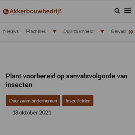
Spring
Door
Spring
Spring
naar
naar
naar
naar
Zoeken...
Zoek
akkerbouwbedrijf.nl
de
de
de
de
hoofdnavigatie
hoofd
eerste
voettekst
inhoud
sidebar
Nieuws
Machines
Duurzaamheid
Gewasbesc
Plant voorbereid op aanvalsvolgorde van
insecten
Duurzaam ondernemen
Insecticiden
18 oktober 2021