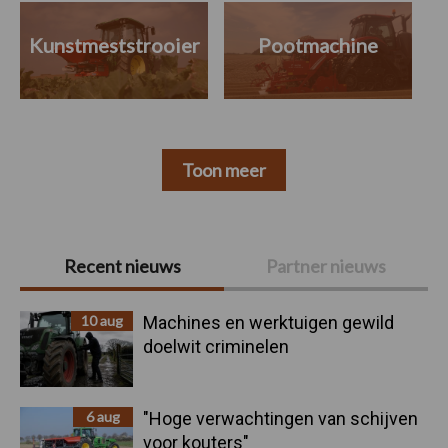
Kunstmeststrooier
Pootmachine
Toon meer
Primaire
Recent nieuws
Partner nieuws
Sidebar
10 aug
Machines en werktuigen gewild
doelwit criminelen
6 aug
"Hoge verwachtingen van schijven
voor kouters"