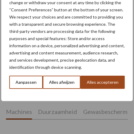
change or withdraw your consent at any time by clicking the
“Consent Preferences” button at the bottom of your screen.
We respect your choices and are committed to providing you
with a transparent and secure browsing experience. The
Middel besparen met
third-party vendors are processing data for the following
precisiespuiten: “Elke
purposes and special features: Store and/or access
druppel op de juiste plek”
information on a device, personalized advertising and content,
advertising and content measurement, audience research,
and services development, precise geolocation data, and
Agrarische grondprijs stijgt
identification through device scanning.
in tweede kwartaal naar
108.500 euro per hectare
Aanpassen
Alles afwijzen
Alles accepteren
Machines
Duurzaamheid
Gewasbeschermin