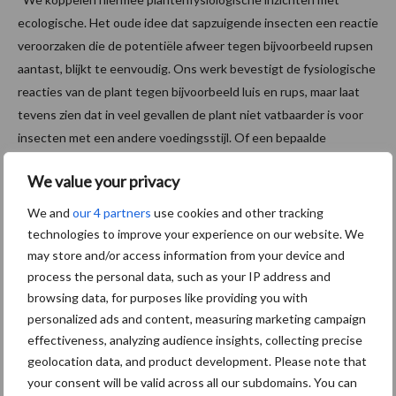
ecologische. Het oude idee dat sapzuigende insecten een reactie
veroorzaken die de potentiële afweer tegen bijvoorbeeld rupsen
aantast, blijkt te eenvoudig. Ons werk bevestigt de fysiologische
reacties van de plant tegen bijvoorbeeld luis en rups, maar laat
tevens zien dat in veel gevallen de plant niet vatbaarder is voor
insecten met een andere voedingsstijl. Of een bepaalde
combinatie van insecten in het veld voorkomt blijkt een betere
We value your privacy
voorspeller van de weerbaarheid dan de eigenschappen van de
individuele insectensoorten”, legt Poelman uit.
We and
our 4 partners
use cookies and other tracking
technologies to improve your experience on our website. We
Bron:
WUR
may store and/or access information from your device and
Aanbevolen voor jou! duurzaam
process the personal data, such as your IP address and
browsing data, for purposes like providing you with
ondernemen
personalized ads and content, measuring marketing campaign
effectiveness, analyzing audience insights, collecting precise
Bruggen bouwen naar Oost-
geolocation data, and product development. Please note that
Europa
your consent will be valid across all our subdomains. You can