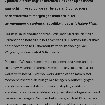
vijanden. Sterker nog: ze bereiden zich voor op de meest
waarschijnlijke volgorde van belagers. Dit bijzondere
onderzoek wordt morgen gepubliceerd in het
gerenommeerde wetenschappelijke tijdschrift
Nature Plants
.
Het gaat om promotieonderzoek van Daan Mertens en Maite
Fernandéz de Bobadilla in het team van Erik Poelman, universitair
hoofddocent op het Laboratorium voor Entomologie van
Wageningen Universiteit & Research.
Poelman: “We gaan steeds meer naar een duurzame land- en
tuinbouw, waarin het gebruik van bestrijdingsmiddelen sterk
wordt verminderd. Akkerbouwers krijgen dan te maken met
meerdere insecten die hun gewas belagen. Voorheen gingen
veredelaars ervan uit dat inzet van bestrijdingsmiddelen
standaard was. Ze veredelden dan op resistentie tegen de meest
vervelende belagers. Nu moet het anders, en daarbij kunnen we
leren van de manier waarop planten in het wild omgaan met een