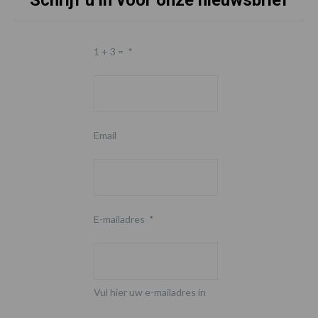
1 + 3 =
*
Email
E-mailadres
*
Vul hier uw e-mailadres in