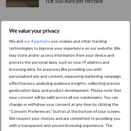
108.500 euro per hectare
We value your privacy
Themapagina's
We and
our 4 partners
use cookies and other tracking
technologies to improve your experience on our website. We
Machines
Duurzaamheid
Gewasbeschermin
may store and/or access information from your device and
process the personal data, such as your IP address and
browsing data, for purposes like providing you with
personalized ads and content, measuring marketing campaign
effectiveness, analyzing audience insights, collecting precise
Kunstmeststrooier
Pootmachine
geolocation data, and product development. Please note that
your consent will be valid across all our subdomains. You can
change or withdraw your consent at any time by clicking the
“Consent Preferences” button at the bottom of your screen.
We respect your choices and are committed to providing you
Toon meer
with a transparent and secure browsing experience. The