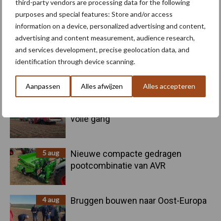
third-party vendors are processing data for the following
purposes and special features: Store and/or access
Primaire
information on a device, personalized advertising and content,
Recent nieuws
Partner nieuws
advertising and content measurement, audience research,
Sidebar
and services development, precise geolocation data, and
6 aug
"Hoge verwachtingen van schijven
identification through device scanning.
voor kouters"
Aanpassen
Alles afwijzen
Alles accepteren
5 aug
Oogst biologische aardappelen in
volle gang
5 aug
Nieuwe compacte gedragen
pootcombinatie van AVR
4 aug
Bruggen bouwen naar Oost-Europa