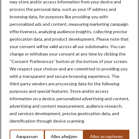
may store and/or access information from your device and
process the personal data, such as your IP address and
Agrarische grondprijs stijgt
browsing data, for purposes like providing you with
in tweede kwartaal naar
personalized ads and content, measuring marketing campaign
108.500 euro per hectare
effectiveness, analyzing audience insights, collecting precise
geolocation data, and product development. Please note that
your consent will be valid across all our subdomains. You can
change or withdraw your consent at any time by clicking the
Themapagina's
“Consent Preferences” button at the bottom of your screen.
We respect your choices and are committed to providing you
with a transparent and secure browsing experience. The
Machines
Duurzaamheid
Gewasbeschermin
third-party vendors are processing data for the following
purposes and special features: Store and/or access
information on a device, personalized advertising and content,
advertising and content measurement, audience research,
and services development, precise geolocation data, and
Kunstmeststrooier
Pootmachine
identification through device scanning.
Aanpassen
Alles afwijzen
Alles accepteren