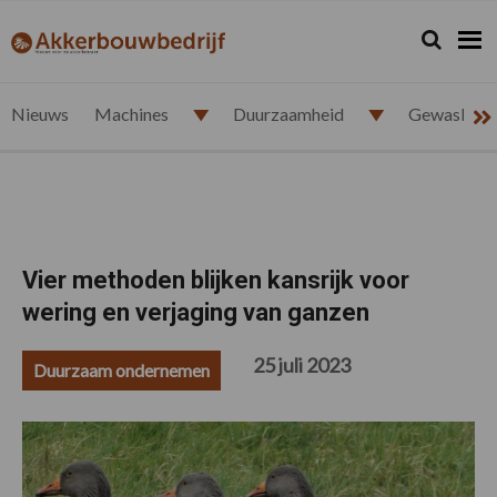
Spring
Door
Spring
Spring
naar
naar
naar
naar
Zoeken...
Zoek
akkerbouwbedrijf.nl
de
de
de
de
hoofdnavigatie
hoofd
eerste
voettekst
inhoud
sidebar
Nieuws
Machines
Duurzaamheid
Gewasbesc
Vier methoden blijken kansrijk voor
wering en verjaging van ganzen
25 juli 2023
Duurzaam ondernemen