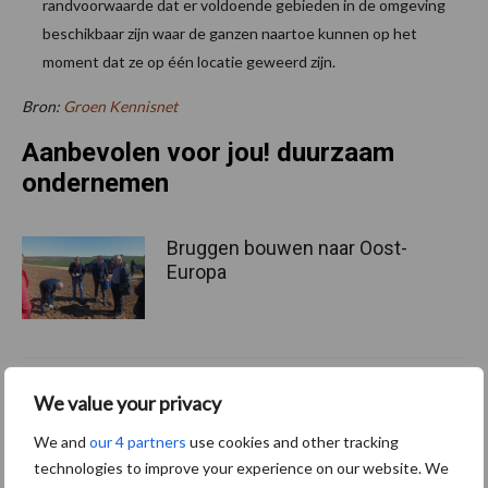
randvoorwaarde dat er voldoende gebieden in de omgeving
beschikbaar zijn waar de ganzen naartoe kunnen op het
moment dat ze op één locatie geweerd zijn.
Bron:
Groen Kennisnet
Aanbevolen voor jou! duurzaam
ondernemen
Bruggen bouwen naar Oost-
Europa
Middel besparen met
We value your privacy
precisiespuiten: “Elke
druppel op de juiste plek”
We and
our 4 partners
use cookies and other tracking
technologies to improve your experience on our website. We