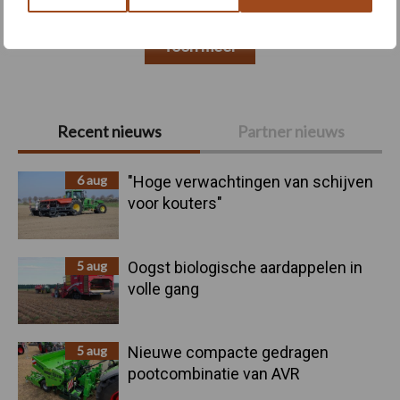
Toon meer
Primaire
Recent nieuws
Partner nieuws
Sidebar
6 aug
"Hoge verwachtingen van schijven
voor kouters"
5 aug
Oogst biologische aardappelen in
volle gang
5 aug
Nieuwe compacte gedragen
pootcombinatie van AVR