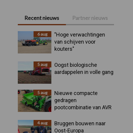
Recent nieuws
Partner nieuws
Primaire
Sidebar
6 aug
"Hoge verwachtingen
van schijven voor
kouters"
5 aug
Oogst biologische
aardappelen in volle gang
5 aug
Nieuwe compacte
gedragen
pootcombinatie van AVR
4 aug
Bruggen bouwen naar
Oost-Europa