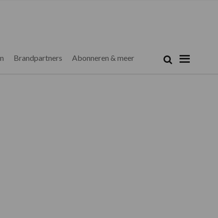
Zoeken...
Zoek
en
Brandpartners
Abonneren & meer