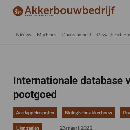
Spring
Door
Spring
Spring
naar
naar
naar
naar
akkerbouwbedrijf.nl
de
de
de
de
hoofdnavigatie
hoofd
eerste
voettekst
inhoud
sidebar
Nieuws
Machines
Duurzaamheid
Gewasbescherm
Internationale database 
pootgoed
Aardappelen poten
Biologische akkerbouw
Gra
23 maart 2021
Uien zaaien