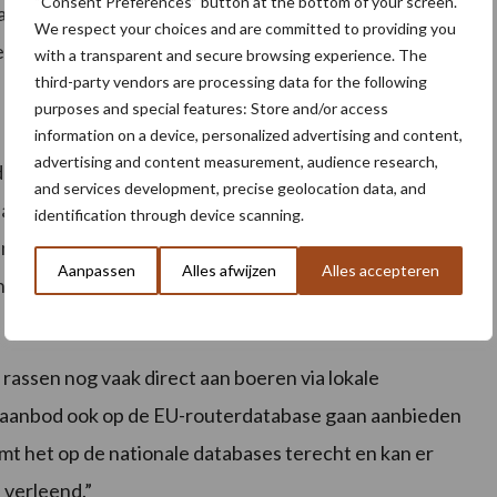
“Consent Preferences” button at the bottom of your screen.
aad in Europa zal vergroten. Hierdoor wordt de kans
We respect your choices and are committed to providing you
plank blijft liggen.”
with a transparent and secure browsing experience. The
third-party vendors are processing data for the following
purposes and special features: Store and/or access
information on a device, personalized advertising and content,
advertising and content measurement, audience research,
d voor het verlenen van ontheffingen voor het gebruik
and services development, precise geolocation data, and
ad dat niet in de nationale database staat, wordt
identification through device scanning.
ing van het internationale aanbod in de nationale
Aanpassen
Alles afwijzen
Alles accepteren
ntrole dit meenemen in de beslissing of een boer
rassen nog vaak direct aan boeren via lokale
un aanbod ook op de EU-routerdatabase gaan aanbieden
omt het op de nationale databases terecht en kan er
 verleend.”