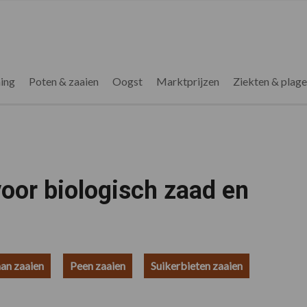
ing
Poten & zaaien
Oogst
Marktprijzen
Ziekten & plag
voor biologisch zaad en
an zaaien
Peen zaaien
Suikerbieten zaaien