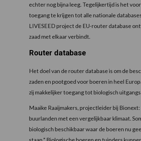
echter nog bijna leeg. Tegelijkertijd is het v
toegang te krijgen tot alle nationale databas
LIVESEED project de EU-router database ontwi
zaad met elkaar verbindt.
Router database
Het doel van de router database is om de besc
zaden en pootgoed voor boeren in heel Europa
zij makkelijker toegang tot biologisch uitgang
Maaike Raaijmakers, projectleider bij Bionext: 
buurlanden met een vergelijkbaar klimaat. Som
biologisch beschikbaar waar de boeren nu gee
staan.” Biologische boeren en tuinders kunne