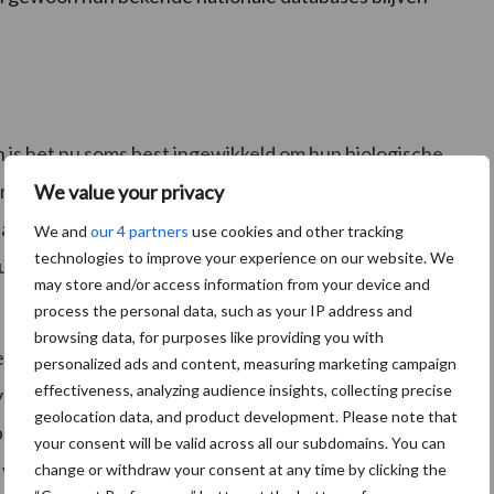
 is het nu soms best ingewikkeld om hun biologische
ere nationale databases te laten opnemen Ze lopen
We value your privacy
e barrières aan. Daarom is de EU-routerdatabase
We and
our 4 partners
use cookies and other tracking
technologies to improve your experience on our website. We
n aanbod aan biologisch uitgangsmateriaal voor
may store and/or access information from your device and
process the personal data, such as your IP address and
browsing data, for purposes like providing you with
ld aangeven dat bepaalde rassen ook beschikbaar zijn
personalized ads and content, measuring marketing campaign
effectiveness, analyzing audience insights, collecting precise
overheden van de verschillende landen moeten het
geolocation data, and product development. Please note that
beeld nagaan of de aangeboden rassen geschikt zijn
your consent will be valid across all our subdomains. You can
We verwachten dat de EU-routerdatabase de
change or withdraw your consent at any time by clicking the