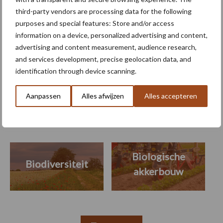
akkerbouwer Dingeman
third-party vendors are processing data for the following
Burgers
purposes and special features: Store and/or access
information on a device, personalized advertising and content,
advertising and content measurement, audience research,
and services development, precise geolocation data, and
identification through device scanning.
Themapagina's
Aanpassen
Alles afwijzen
Alles accepteren
Machines
Duurzaamheid
Gewasbeschermin
Biologische
Biodiversiteit
akkerbouw