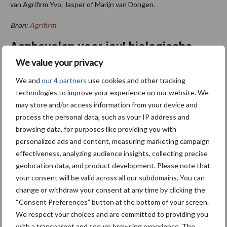
van Agrifirm Yvo, Jasper of Marijn van Dongen.
Bron:
Agrifirm
Aanbevolen voor jou! biologische
akkerbouw
We value your privacy
We and
our 4 partners
use cookies and other tracking
Onderzoek, monitoring en
technologies to improve your experience on our website. We
praktijk komen samen op
may store and/or access information from your device and
biologisch demoveld
process the personal data, such as your IP address and
robuuste aardappelrassen
browsing data, for purposes like providing you with
personalized ads and content, measuring marketing campaign
effectiveness, analyzing audience insights, collecting precise
“Niets werkt effectiever op
geolocation data, and product development. Please note that
onkruiden”
your consent will be valid across all our subdomains. You can
change or withdraw your consent at any time by clicking the
“Consent Preferences” button at the bottom of your screen.
We respect your choices and are committed to providing you
Agrifoodpluim voor
with a transparent and secure browsing experience. The