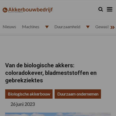
Spring
Door
Spring
Spring
naar
naar
naar
naar
Zoeken...
Zoek
akkerbouwbedrijf.nl
de
de
de
de
hoofdnavigatie
hoofd
eerste
voettekst
inhoud
sidebar
Nieuws
Machines
Duurzaamheid
Gewasbesc
Van de biologische akkers:
coloradokever, bladmeststoffen en
gebrekziektes
Biologische akkerbouw
Duurzaam ondernemen
26 juni 2023