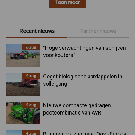
Toon meer
Primaire
Recent nieuws
Partner nieuws
Sidebar
6 aug
"Hoge verwachtingen van schijven
voor kouters"
5 aug
Oogst biologische aardappelen in
volle gang
5 aug
Nieuwe compacte gedragen
pootcombinatie van AVR
4 aug
Bruggen bouwen naar Oost-Europa