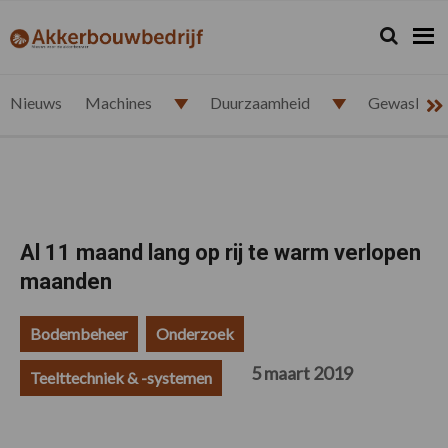
Spring
Door
Spring
Spring
naar
naar
naar
naar
Zoeken...
Zoek
akkerbouwbedrijf.nl
de
de
de
de
hoofdnavigatie
hoofd
eerste
voettekst
inhoud
sidebar
Nieuws
Machines
Duurzaamheid
Gewasbesc
Al 11 maand lang op rij te warm verlopen
maanden
Bodembeheer
Onderzoek
5 maart 2019
Teelttechniek & -systemen