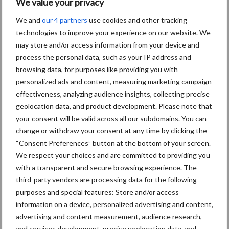
We value your privacy
We and
our 4 partners
use cookies and other tracking
technologies to improve your experience on our website. We
may store and/or access information from your device and
process the personal data, such as your IP address and
browsing data, for purposes like providing you with
personalized ads and content, measuring marketing campaign
Figuur 2: Deze en volgende week verlopen natter dan normaal in
effectiveness, analyzing audience insights, collecting precise
deze tijd van het jaar (links). Echter volgt in het verloop van deze
geolocation data, and product development. Please note that
maand een vrij sterke droge anomalie, wat mogelijk kan leiden tot
your consent will be valid across all our subdomains. You can
opnieuw een te droge periode (rechts). (Bron: WeerPlaza)
change or withdraw your consent at any time by clicking the
“Consent Preferences” button at the bottom of your screen.
Bron:
WeerPlaza
We respect your choices and are committed to providing you
with a transparent and secure browsing experience. The
Aanbevolen voor jou!
third-party vendors are processing data for the following
purposes and special features: Store and/or access
“Hoge verwachtingen van
information on a device, personalized advertising and content,
schijven voor kouters”
advertising and content measurement, audience research,
and services development, precise geolocation data, and