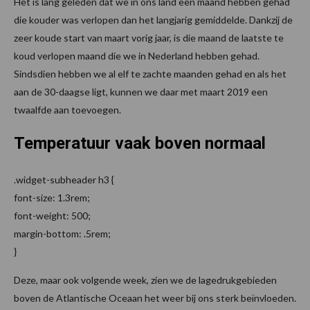
Het is lang geleden dat we in ons land een maand hebben gehad
die kouder was verlopen dan het langjarig gemiddelde. Dankzij de
zeer koude start van maart vorig jaar, is die maand de laatste te
koud verlopen maand die we in Nederland hebben gehad.
Sindsdien hebben we al elf te zachte maanden gehad en als het
aan de 30-daagse ligt, kunnen we daar met maart 2019 een
twaalfde aan toevoegen.
Temperatuur vaak boven normaal
.widget-subheader h3 {
font-size: 1.3rem;
font-weight: 500;
margin-bottom: .5rem;
}
Deze, maar ook volgende week, zien we de lagedrukgebieden
boven de Atlantische Oceaan het weer bij ons sterk beïnvloeden.