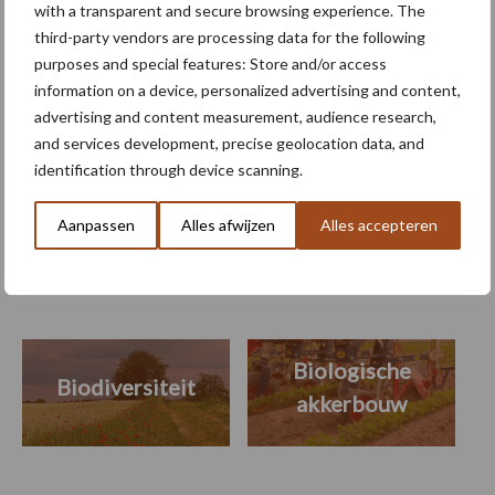
with a transparent and secure browsing experience. The
Droogte houdt
third-party vendors are processing data for the following
waarschijnlijk aan tot
purposes and special features: Store and/or access
september: Europese
waterreserves blijven laag
information on a device, personalized advertising and content,
advertising and content measurement, audience research,
and services development, precise geolocation data, and
identification through device scanning.
Themapagina's
Aanpassen
Alles afwijzen
Alles accepteren
Machines
Duurzaamheid
Gewasbeschermin
Biologische
Biodiversiteit
akkerbouw