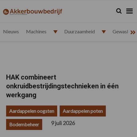
Spring
Door
Spring
Spring
naar
naar
naar
naar
Zoeken...
Zoek
akkerbouwbedrijf.nl
de
de
de
de
hoofdnavigatie
hoofd
eerste
voettekst
inhoud
sidebar
Nieuws
Machines
Duurzaamheid
Gewasbesc
HAK combineert
onkruidbestrijdingstechnieken in één
werkgang
Aardappelen oogsten
Aardappelen poten
9 juli 2026
Bodembeheer