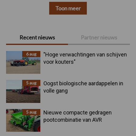
Toon meer
Primaire
Recent nieuws
Partner nieuws
Sidebar
6 aug
"Hoge verwachtingen van schijven
voor kouters"
5 aug
Oogst biologische aardappelen in
volle gang
5 aug
Nieuwe compacte gedragen
pootcombinatie van AVR