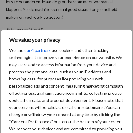
iets te veranderen. Maar de grondstroom moet vooraan al
kloppen. Als de machine eenmaal goed staat, kun je snelheid
maken en veel werk verzetten.”
Tekst en beeld: HAK
We value your privacy
Aanbevolen voor jou! bodembeheer
We and
our 4 partners
use cookies and other tracking
technologies to improve your experience on our website. We
Demonstratie Kelly 1605
may store and/or access information from your device and
kettingeg
process the personal data, such as your IP address and
browsing data, for purposes like providing you with
personalized ads and content, measuring marketing campaign
effectiveness, analyzing audience insights, collecting precise
“Grond is ons canvas”
geolocation data, and product development. Please note that
your consent will be valid across all our subdomains. You can
change or withdraw your consent at any time by clicking the
“Consent Preferences” button at the bottom of your screen.
We respect your choices and are committed to providing you