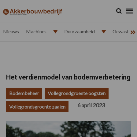
Spring
Door
Spring
Spring
naar
naar
naar
naar
Zoeken...
Zoek
akkerbouwbedrijf.nl
de
de
de
de
hoofdnavigatie
hoofd
eerste
voettekst
inhoud
sidebar
Nieuws
Machines
Duurzaamheid
Gewasbesc
Het verdienmodel van bodemverbetering
Bodembeheer
Vollegrondgroente oogsten
6 april 2023
Vollegrondsgroente zaaien