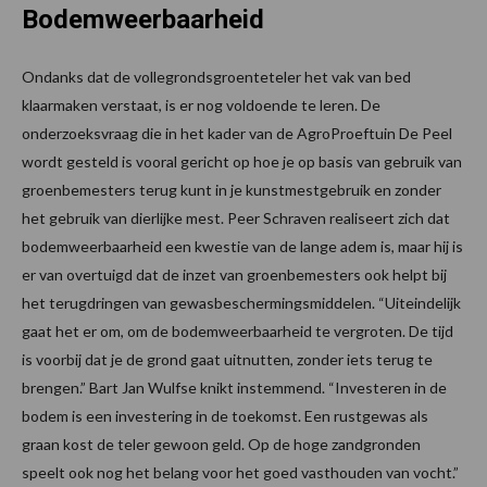
Bodemweerbaarheid
Ondanks dat de vollegrondsgroenteteler het vak van bed
klaarmaken verstaat, is er nog voldoende te leren. De
onderzoeksvraag die in het kader van de AgroProeftuin De Peel
wordt gesteld is vooral gericht op hoe je op basis van gebruik van
groenbemesters terug kunt in je kunstmestgebruik en zonder
het gebruik van dierlijke mest. Peer Schraven realiseert zich dat
bodemweerbaarheid een kwestie van de lange adem is, maar hij is
er van overtuigd dat de inzet van groenbemesters ook helpt bij
het terugdringen van gewasbeschermingsmiddelen. “Uiteindelijk
gaat het er om, om de bodemweerbaarheid te vergroten. De tijd
is voorbij dat je de grond gaat uitnutten, zonder iets terug te
brengen.” Bart Jan Wulfse knikt instemmend. “Investeren in de
bodem is een investering in de toekomst. Een rustgewas als
graan kost de teler gewoon geld. Op de hoge zandgronden
speelt ook nog het belang voor het goed vasthouden van vocht.”