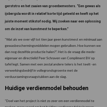
gerststro en het zaaien van groenbemesters. “Een gewas als
ijsbergsla wordt in relatief korte tijd geteeld en heeft op het
juiste moment stikstof nodig. Wij zoeken naar een oplossing
om de inzet van kunstmest te beperken.”
“Wat als we over vijf tot tien jaar geen kunstmest en minimaal aan
gewasbeschermingsmiddelen mogen gebruiken. Hoe kunnen we
dan nog dezelfde productie halen?”. Het is de vraag die mede-
eigenaar en directielid Peer Schraven van Compliment BV op
tafel legt. Samen met een zestal andere telers is het teelt- en
verwerkingsbedrijf in vollegrondsgroente met de
verduurzamingsvraagstukken aan de slag.
Huidige verdienmodel behouden
“Doel van het project is niet zo zeer om een verdienmodel te
zoeken, maar vooral om het huidige verdienmodel te kunnen