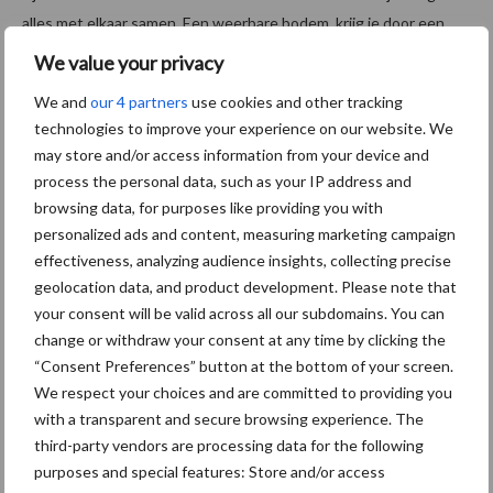
alles met elkaar samen. Een weerbare bodem, krijg je door een
natuurlijk evenwicht, wat weer natuurlijke vijanden aantrekt,
We value your privacy
waardoor je wellicht ook op gewasbeschermingsmiddelen kunt
We and
our 4 partners
use cookies and other tracking
reduceren.
technologies to improve your experience on our website. We
may store and/or access information from your device and
process the personal data, such as your IP address and
browsing data, for purposes like providing you with
personalized ads and content, measuring marketing campaign
effectiveness, analyzing audience insights, collecting precise
geolocation data, and product development. Please note that
your consent will be valid across all our subdomains. You can
change or withdraw your consent at any time by clicking the
“Consent Preferences” button at the bottom of your screen.
We respect your choices and are committed to providing you
with a transparent and secure browsing experience. The
third-party vendors are processing data for the following
Peer Schraven (l) van Compliment bv bespreekt aan tafel in het
purposes and special features: Store and/or access
bedrijfspand in Volkel de resultaten met Bart Jan Wulfse van