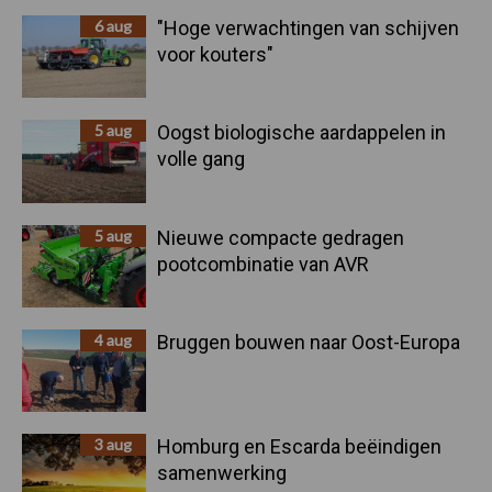
6 aug
"Hoge verwachtingen van schijven
voor kouters"
5 aug
Oogst biologische aardappelen in
volle gang
5 aug
Nieuwe compacte gedragen
pootcombinatie van AVR
4 aug
Bruggen bouwen naar Oost-Europa
3 aug
Homburg en Escarda beëindigen
samenwerking