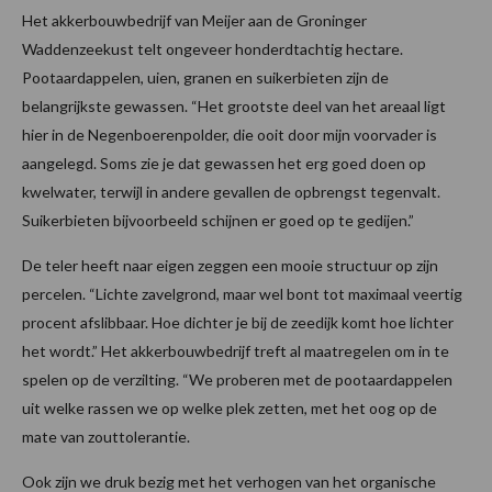
Het akkerbouwbedrijf van Meijer aan de Groninger
Waddenzeekust telt ongeveer honderdtachtig hectare.
Pootaardappelen, uien, granen en suikerbieten zijn de
belangrijkste gewassen. “Het grootste deel van het areaal ligt
hier in de Negenboerenpolder, die ooit door mijn voorvader is
aangelegd. Soms zie je dat gewassen het erg goed doen op
kwelwater, terwijl in andere gevallen de opbrengst tegenvalt.
Suikerbieten bijvoorbeeld schijnen er goed op te gedijen.”
De teler heeft naar eigen zeggen een mooie structuur op zijn
percelen. “Lichte zavelgrond, maar wel bont tot maximaal veertig
procent afslibbaar. Hoe dichter je bij de zeedijk komt hoe lichter
het wordt.” Het akkerbouwbedrijf treft al maatregelen om in te
spelen op de verzilting. “We proberen met de pootaardappelen
uit welke rassen we op welke plek zetten, met het oog op de
mate van zouttolerantie.
Ook zijn we druk bezig met het verhogen van het organische