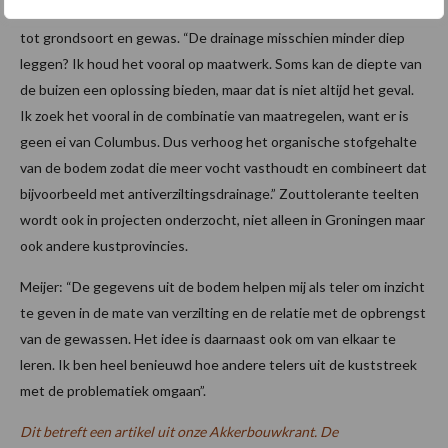
afgestemd op de grondwatersituatie van het perceel in relatie
tot grondsoort en gewas. “De drainage misschien minder diep
leggen? Ik houd het vooral op maatwerk. Soms kan de diepte van
de buizen een oplossing bieden, maar dat is niet altijd het geval.
Ik zoek het vooral in de combinatie van maatregelen, want er is
geen ei van Columbus. Dus verhoog het organische stofgehalte
van de bodem zodat die meer vocht vasthoudt en combineert dat
bijvoorbeeld met antiverziltingsdrainage.” Zouttolerante teelten
wordt ook in projecten onderzocht, niet alleen in Groningen maar
ook andere kustprovincies.
Meijer: “De gegevens uit de bodem helpen mij als teler om inzicht
te geven in de mate van verzilting en de relatie met de opbrengst
van de gewassen. Het idee is daarnaast ook om van elkaar te
leren. Ik ben heel benieuwd hoe andere telers uit de kuststreek
met de problematiek omgaan”.
Dit betreft een artikel uit onze Akkerbouwkrant. De