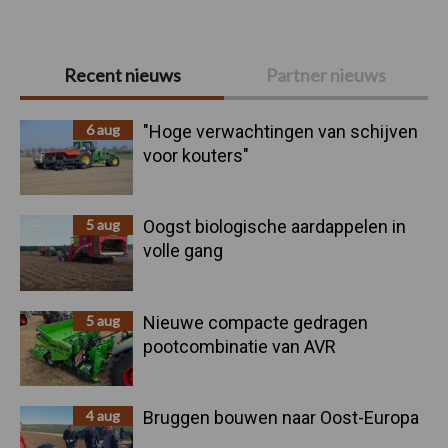
Primaire
Recent nieuws
Partner nieuws
Sidebar
6 aug
"Hoge verwachtingen van schijven
voor kouters"
5 aug
Oogst biologische aardappelen in
volle gang
5 aug
Nieuwe compacte gedragen
pootcombinatie van AVR
4 aug
Bruggen bouwen naar Oost-Europa