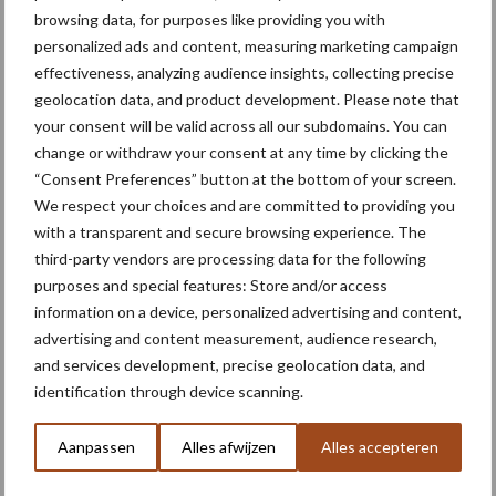
browsing data, for purposes like providing you with
Overigens is het niet zo dat pal bij de kust de grond het meest
personalized ads and content, measuring marketing campaign
zout is, door de druk van de zee. Door het lange transport
effectiveness, analyzing audience insights, collecting precise
bestrijkt het proces best een lange periode, waardoor verzilting
geolocation data, and product development. Please note that
pas laat aan het licht komt. Bijvoorbeeld op plekken waar de oude
your consent will be valid across all our subdomains. You can
zee heeft gelegen. De zeespiegelstijging zorgt wel voor een
change or withdraw your consent at any time by clicking the
toename van de druk, waardoor het oude zout omhoog wordt
“Consent Preferences” button at the bottom of your screen.
gedrukt. Hoe lager de grond ligt, hoe meer het zout omhoog
We respect your choices and are committed to providing you
komt.”
with a transparent and secure browsing experience. The
third-party vendors are processing data for the following
Anitverziltingsdrainage
purposes and special features: Store and/or access
information on a device, personalized advertising and content,
Antiverziltingsdrainage wordt al door een aantal Groningse
advertising and content measurement, audience research,
and services development, precise geolocation data, and
akkerbouwers toegepast. Dit houdt de zoetwatervoorraad in de
identification through device scanning.
ondergrond zo groot mogelijk, terwijl de ontwatering van het
perceel gehandhaafd blijft en de zoutbelasting naar de sloot niet
Aanpassen
Alles afwijzen
Alles accepteren
toeneemt. Het aanleg- en ontwateringsniveau en de afstand
tussen drainagebuizen wordt bij deze methodiek beter