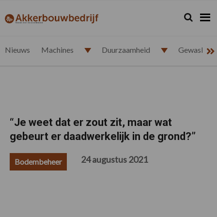
Spring
Door
Spring
Spring
naar
naar
naar
naar
Zoeken...
Zoek
akkerbouwbedrijf.nl
de
de
de
de
hoofdnavigatie
hoofd
eerste
voettekst
inhoud
sidebar
Nieuws
Machines
Duurzaamheid
Gewasbesc
“Je weet dat er zout zit, maar wat
gebeurt er daadwerkelijk in de grond?”
24 augustus 2021
Bodembeheer