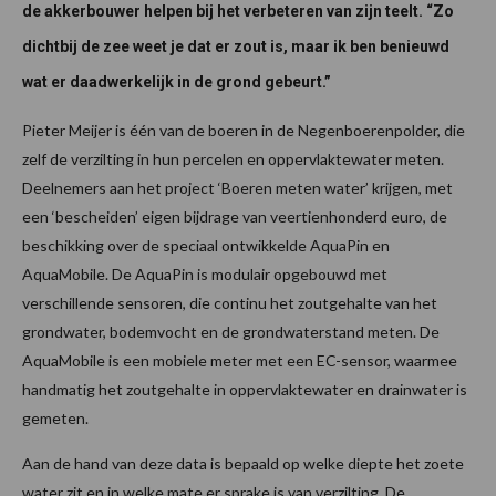
de akkerbouwer helpen bij het verbeteren van zijn teelt. “Zo
dichtbij de zee weet je dat er zout is, maar ik ben benieuwd
wat er daadwerkelijk in de grond gebeurt.”
Pieter Meijer is één van de boeren in de Negenboerenpolder, die
zelf de verzilting in hun percelen en oppervlaktewater meten.
Deelnemers aan het project ‘Boeren meten water’ krijgen, met
een ‘bescheiden’ eigen bijdrage van veertienhonderd euro, de
beschikking over de speciaal ontwikkelde AquaPin en
AquaMobile. De AquaPin is modulair opgebouwd met
verschillende sensoren, die continu het zoutgehalte van het
grondwater, bodemvocht en de grondwaterstand meten. De
AquaMobile is een mobiele meter met een EC-sensor, waarmee
handmatig het zoutgehalte in oppervlaktewater en drainwater is
gemeten.
Aan de hand van deze data is bepaald op welke diepte het zoete
water zit en in welke mate er sprake is van verzilting. De