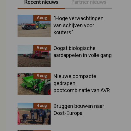
Recent nieuws
Partner nieuws
Primaire
Sidebar
6 aug
"Hoge verwachtingen
van schijven voor
kouters"
5 aug
Oogst biologische
aardappelen in volle gang
5 aug
Nieuwe compacte
gedragen
pootcombinatie van AVR
4 aug
Bruggen bouwen naar
Oost-Europa