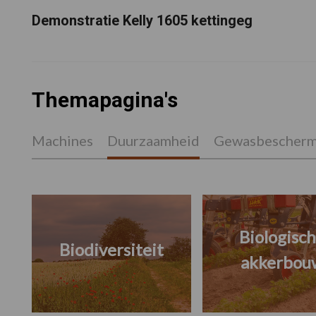
Demonstratie Kelly 1605 kettingeg
Themapagina's
Machines
Duurzaamheid
Gewasbescherm
Biologisc
Biodiversiteit
akkerbou