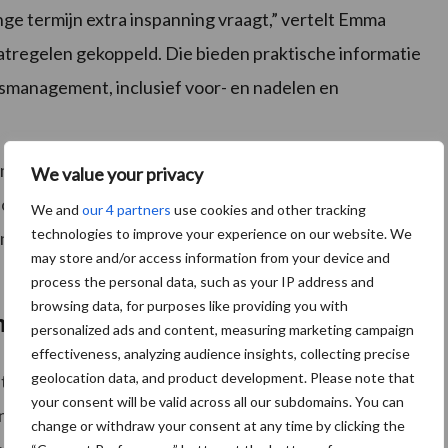
nge termijn extra inspanning vraagt,” vertelt Emma
aatregelen gekoppeld. Die bieden praktische informatie
smanagement, inclusief voor- en nadelen en
met boeren, adviseurs, onderwijsinstellingen,
We value your privacy
Door deze co-creatie sluit de Klimaatstresstest goed
We and
our 4 partners
use cookies and other tracking
technologies to improve your experience on our website. We
enschappelijke kennis op een toegankelijke manier
may store and/or access information from your device and
process the personal data, such as your IP address and
browsing data, for purposes like providing you with
ng
personalized ads and content, measuring marketing campaign
effectiveness, analyzing audience insights, collecting precise
geolocation data, and product development. Please note that
n van de Klimaatstresstest richtinggevend zijn.
your consent will be valid across all our subdomains. You can
ankelijk van lokale omstandigheden. De tool biedt
change or withdraw your consent at any time by clicking the