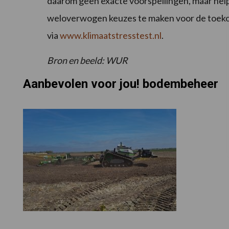
daarom geen exacte voorspellingen, maar helpt
weloverwogen keuzes te maken voor de toekoms
via
www.klimaatstresstest.nl
.
Bron en beeld: WUR
Aanbevolen voor jou! bodembeheer