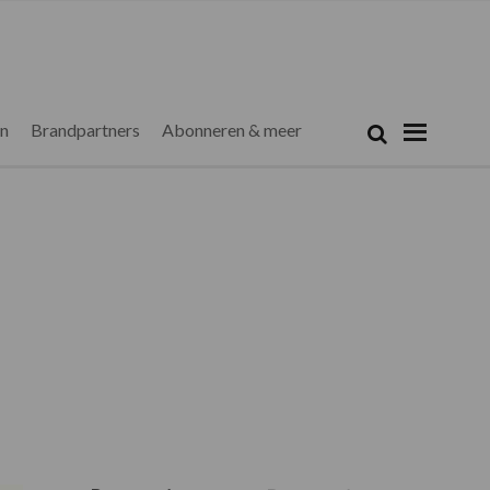
Zoeken...
Zoek
en
Brandpartners
Abonneren & meer