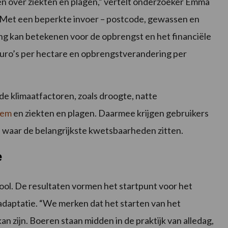
 over ziekten en plagen,” vertelt onderzoeker Emma
 Met een beperkte invoer – postcode, gewassen en
ring kan betekenen voor de opbrengst en het financiële
n euro’s per hectare en opbrengstverandering per
de klimaatfactoren, zoals droogte, natte
dem
en ziekten en plagen. Daarmee krijgen gebruikers
in waar de belangrijkste kwetsbaarheden zitten.
e
ool. De resultaten vormen het startpunt voor het
adaptatie. “We merken dat het starten van het
n zijn. Boeren staan midden in de praktijk van alledag,