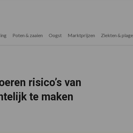
ing
Poten & zaaien
Oogst
Marktprijzen
Ziekten & plag
oeren risico’s van
htelijk te maken