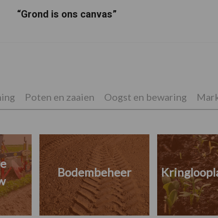
“Grond is ons canvas”
ing
Poten en zaaien
Oogst en bewaring
Mark
he
Bodembeheer
Kringloop
w