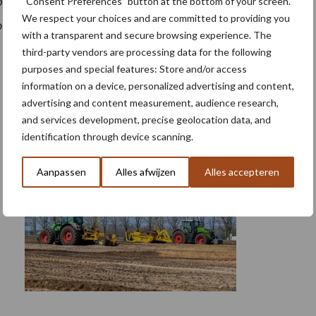
 gebruikers om risico’s beter te begrijpen en
“Consent Preferences” button at the bottom of your screen.
We respect your choices and are committed to providing you
t. De Klimaatstresstest is gratis te gebruiken
with a transparent and secure browsing experience. The
third-party vendors are processing data for the following
purposes and special features: Store and/or access
information on a device, personalized advertising and content,
advertising and content measurement, audience research,
and services development, precise geolocation data, and
identification through device scanning.
Aanpassen
Alles afwijzen
Alles accepteren