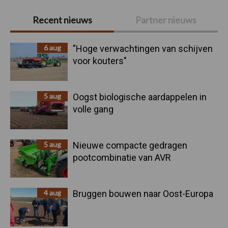
Primaire
Recent nieuws
Partner nieuws
Sidebar
6 aug
"Hoge verwachtingen van schijven
voor kouters"
5 aug
Oogst biologische aardappelen in
volle gang
5 aug
Nieuwe compacte gedragen
pootcombinatie van AVR
4 aug
Bruggen bouwen naar Oost-Europa