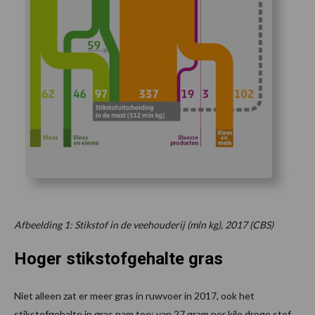
Afbeelding 1: Stikstof in de veehouderij (mln kg), 2017 (CBS)
Hoger stikstofgehalte gras
Niet alleen zat er meer gras in ruwvoer in 2017, ook het
stikstofgehalte in gras nam toe: van 27 gram per kilo droge stof