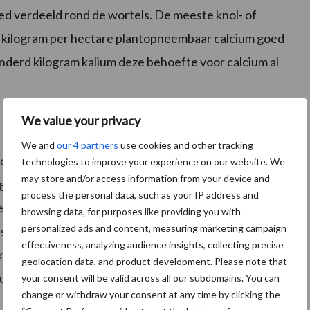
oed verdeeld rond de wortels. De meeste knol- of
 kilogram per hectare plantopneembaar calcium goed
onderd kilogram kalium deze behoefte voor calcium al
We value your privacy
We and
our 4 partners
use cookies and other tracking
deel in zit. “Je krijgt meer mineralen voor je geld. De
technologies to improve your experience on our website. We
may store and/or access information from your device and
fgestemd op de kali-inbreng van het product.
process the personal data, such as your IP address and
 zonder calcium, dan blijkt dat calcium zo heel
browsing data, for purposes like providing you with
personalized ads and content, measuring marketing campaign
strooid te worden. En niet alle voeding komt in één
effectiveness, analyzing audience insights, collecting precise
kbaarheid’ van Polysulphate en zal ongeveer vijftig tot
geolocation data, and product development. Please note that
outlast voor het gewas en een minimale kans op
your consent will be valid across all our subdomains. You can
change or withdraw your consent at any time by clicking the