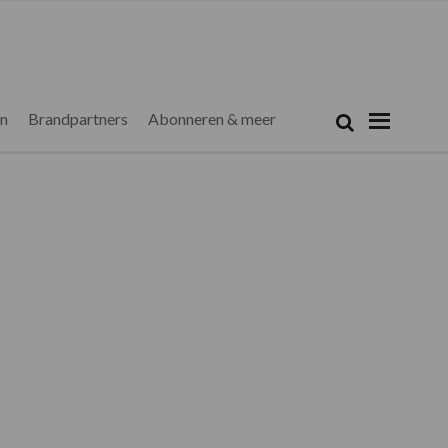
Zoeken...
Zoek
en
Brandpartners
Abonneren & meer