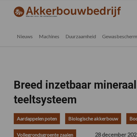
Spring
Door
Spring
Spring
naar
naar
naar
naar
akkerbouwbedrijf.nl
de
de
de
de
hoofdnavigatie
hoofd
eerste
voettekst
inhoud
sidebar
Nieuws
Machines
Duurzaamheid
Gewasbescherm
Breed inzetbaar mineraal
teeltsysteem
Aardappelen poten
Biologische akkerbouw
Bo
28 december 202
Vollegrondsgroente zaaien