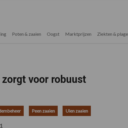
ing
Poten & zaaien
Oogst
Marktprijzen
Ziekten & plag
 zorgt voor robuust
dembeheer
Peen zaaien
Uien zaaien
1