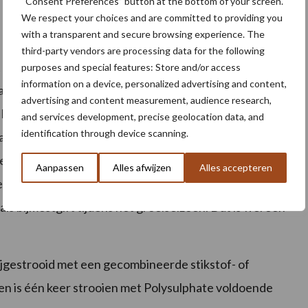
“Consent Preferences” button at the bottom of your screen.
We respect your choices and are committed to providing you
with a transparent and secure browsing experience. The
third-party vendors are processing data for the following
t dat de voeding over een verlengde periode
purposes and special features: Store and/or access
information on a device, personalized advertising and content,
 voordeel voor fijnzadige gewassen als wortelen, uien
advertising and content measurement, audience research,
ngere tijd beschikbaar komt, is het veilig voor
and services development, precise geolocation data, and
identification through device scanning.
aardoor is één keer toepassen voldoende, ook voor
lengde beschikbaarheid ruim voor het zaaien of poten
Aanpassen
Alles afwijzen
Alles accepteren
pelrug of tijdens de grondbewerking voor het zaaibed.
s bijmestgift tijdens het groeiseizoen. Dat is wel een
ijgestrooid met een gecombineerde stikstof- of
en is één keer strooien met Polysulphate voldoende