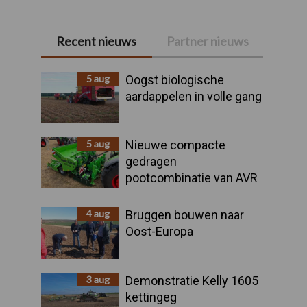
Recent nieuws
Partner nieuws
Primaire
Sidebar
5 aug
Oogst biologische
aardappelen in volle gang
5 aug
Nieuwe compacte
gedragen
pootcombinatie van AVR
4 aug
Bruggen bouwen naar
Oost-Europa
3 aug
Demonstratie Kelly 1605
kettingeg