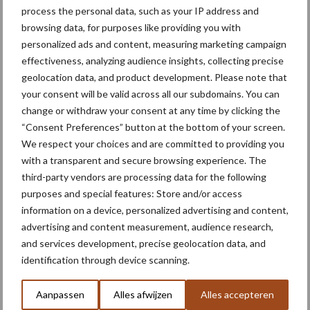
aardappelen lag gemiddeld op 9,0 ton per hectare, ten opzichte
process the personal data, such as your IP address and
browsing data, for purposes like providing you with
van 8,8 ton op de gangbare percelen. De suikeropbrengst was
personalized ads and content, measuring marketing campaign
gemiddeld 11,8 ton per hectare op de percelen met
effectiveness, analyzing audience insights, collecting precise
regeneratieve landbouw, vergeleken met 10,8 ton, ondanks dat
geolocation data, and product development. Please note that
de suikerbieten relatief vroeg werden gerooid (half september).
your consent will be valid across all our subdomains. You can
Daarnaast zorgde reductie in middelen en bemesting voor een
change or withdraw your consent at any time by clicking the
“Consent Preferences” button at the bottom of your screen.
besparing in kosten in het regeneratieve landbouwsysteem.
We respect your choices and are committed to providing you
“Maar ik keek wel op van de meerkosten. Voor 2021 teelde ik
with a transparent and secure browsing experience. The
geen groenbemesters. Nu maak ik gebruik van
third-party vendors are processing data for the following
groenbemestermengsels en pas ik Flächenrotte toe. Dit zorgt
purposes and special features: Store and/or access
ervoor dat aan het eind van de rit de kosten voor dit
information on a device, personalized advertising and content,
teeltsysteem hier wel een stuk hoger lagen, wat nadelig is voor
advertising and content measurement, audience research,
het saldo. In deze berekening is de extra tijd en arbeidsuren, die
and services development, precise geolocation data, and
je erin stopt, nog achterwege gelaten.”
identification through device scanning.
Over de stikstofruimte was de teler wel goed te spreken,
Aanpassen
Alles afwijzen
Alles accepteren
aangezien hij nu voor zowel de zetmeelaardappelen als