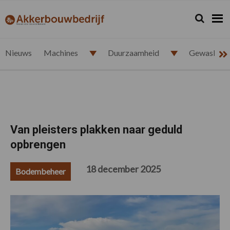
Spring
Door
Spring
Spring
naar
naar
naar
naar
Zoeken...
Zoek
akkerbouwbedrijf.nl
de
de
de
de
hoofdnavigatie
hoofd
eerste
voettekst
inhoud
sidebar
Nieuws
Machines
Duurzaamheid
Gewasbesc
Van pleisters plakken naar geduld
opbrengen
18 december 2025
Bodembeheer