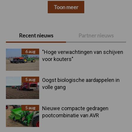
Toon meer
Primaire
Recent nieuws
Partner nieuws
Sidebar
6 aug
"Hoge verwachtingen van schijven
voor kouters"
5 aug
Oogst biologische aardappelen in
volle gang
5 aug
Nieuwe compacte gedragen
pootcombinatie van AVR