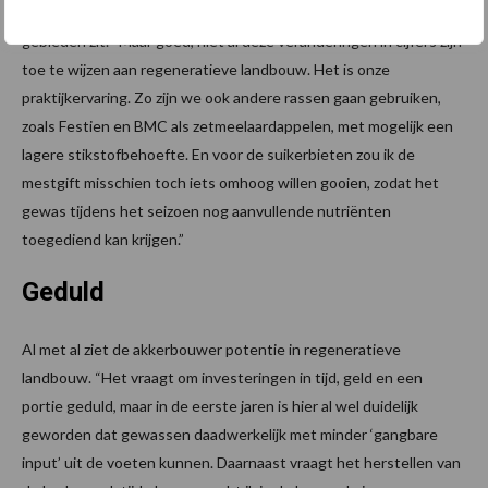
suikerbieten circa 25 procent onder de stikstofnorm in NV-
gebieden zit. “Maar goed, niet al deze veranderingen in cijfers zijn
toe te wijzen aan regeneratieve landbouw. Het is onze
praktijkervaring. Zo zijn we ook andere rassen gaan gebruiken,
zoals Festien en BMC als zetmeelaardappelen, met mogelijk een
lagere stikstofbehoefte. En voor de suikerbieten zou ik de
mestgift misschien toch iets omhoog willen gooien, zodat het
gewas tijdens het seizoen nog aanvullende nutriënten
toegediend kan krijgen.”
Geduld
Al met al ziet de akkerbouwer potentie in regeneratieve
landbouw. “Het vraagt om investeringen in tijd, geld en een
portie geduld, maar in de eerste jaren is hier al wel duidelijk
geworden dat gewassen daadwerkelijk met minder ‘gangbare
input’ uit de voeten kunnen. Daarnaast vraagt het herstellen van