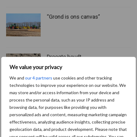
“Grond is ons canvas”
Droogte houdt
waarschijnlijk aan tot
We value your privacy
september: Europese
waterreserves blijven laag
We and
our 4 partners
use cookies and other tracking
technologies to improve your experience on our website. We
may store and/or access information from your device and
process the personal data, such as your IP address and
Themapagina's
browsing data, for purposes like providing you with
personalized ads and content, measuring marketing campaign
Machines
Duurzaamheid
Gewasbeschermin
effectiveness, analyzing audience insights, collecting precise
geolocation data, and product development. Please note that
your consent will be valid across all our subdomains. You can