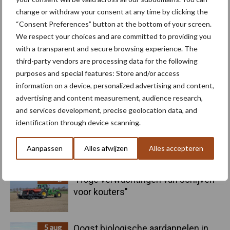
change or withdraw your consent at any time by clicking the
“Consent Preferences” button at the bottom of your screen.
Biologische
Biodiversiteit
We respect your choices and are committed to providing you
akkerbouw
with a transparent and secure browsing experience. The
third-party vendors are processing data for the following
purposes and special features: Store and/or access
information on a device, personalized advertising and content,
advertising and content measurement, audience research,
Toon meer
and services development, precise geolocation data, and
identification through device scanning.
Primaire
Aanpassen
Alles afwijzen
Alles accepteren
Recent nieuws
Partner nieuws
Sidebar
6 aug
"Hoge verwachtingen van schijven
voor kouters"
5 aug
Oogst biologische aardappelen in