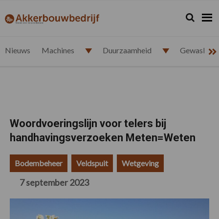
Spring
Door
Spring
Spring
naar
naar
naar
naar
Zoeken...
Zoek
akkerbouwbedrijf.nl
de
de
de
de
hoofdnavigatie
hoofd
eerste
voettekst
inhoud
sidebar
Nieuws
Machines
Duurzaamheid
Gewasbesc
Woordvoeringslijn voor telers bij
handhavingsverzoeken Meten=Weten
Bodembeheer
Veldspuit
Wetgeving
7 september 2023