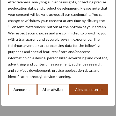
effectiveness, analyzing audience insights, collecting precise
geolocation data, and product development. Please note that
LTO: Blijf aandringen op
your consent will be valid across all our subdomains. You can
herbeoordeling negatieve
beschikkingen eco-regeling
change or withdraw your consent at any time by clicking the
2025
“Consent Preferences” button at the bottom of your screen.
We respect your choices and are committed to providing you
with a transparent and secure browsing experience. The
Gecombineerde opgave
third-party vendors are processing data for the following
indienen kan tot en met 18
purposes and special features: Store and/or access
mei 2026
information on a device, personalized advertising and content,
advertising and content measurement, audience research,
and services development, precise geolocation data, and
identification through device scanning.
Gecombineerde opgave
2026: dit zijn de
belangrijkste
Aanpassen
Alles afwijzen
Alles accepteren
aandachtspunten