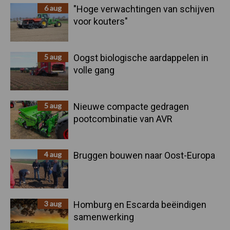
6 aug
"Hoge verwachtingen van schijven
voor kouters"
5 aug
Oogst biologische aardappelen in
volle gang
5 aug
Nieuwe compacte gedragen
pootcombinatie van AVR
4 aug
Bruggen bouwen naar Oost-Europa
3 aug
Homburg en Escarda beëindigen
samenwerking