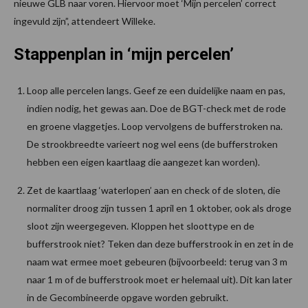
nieuwe GLB naar voren. Hiervoor moet ‘Mijn percelen’ correct
ingevuld zijn”, attendeert Willeke.
Stappenplan in ‘mijn percelen’
Loop alle percelen langs. Geef ze een duidelijke naam en pas,
indien nodig, het gewas aan. Doe de BGT-check met de rode
en groene vlaggetjes. Loop vervolgens de bufferstroken na.
De strookbreedte varieert nog wel eens (de bufferstroken
hebben een eigen kaartlaag die aangezet kan worden).
Zet de kaartlaag ‘waterlopen’ aan en check of de sloten, die
normaliter droog zijn tussen 1 april en 1 oktober, ook als droge
sloot zijn weergegeven. Kloppen het sloottype en de
bufferstrook niet? Teken dan deze bufferstrook in en zet in de
naam wat ermee moet gebeuren (bijvoorbeeld: terug van 3 m
naar 1 m of de bufferstrook moet er helemaal uit). Dit kan later
in de Gecombineerde opgave worden gebruikt.