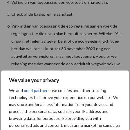
Vul indien van toepassing een voorteelt en nateelt in.
Check of de basispremie aanstaat.
Vink indien van toepassing de eco-regeling aan en voeg de
regelingen toe die u van plan bent uit te voeren. Willeke: “Als
u nog niet helemaal zeker bent of de eco-regeling lukt, voeg
het dan wel toe. U kunt tot 30 november 2023 nog eco-
activiteiten verwijderen, maar niet toevoegen. Houd er wel
rekening mee dat wanneer de eco-activiteit wegvalt ook uw
vergoeding kan veranderen.”
We value your privacy
Heeft u bodemmonsters zet dan fosfaatdifferentiatie aan en
We and
our 4 partners
use cookies and other tracking
voeg de gegevens toe.
technologies to improve your experience on our website. We
Bron:
DLV Advies
may store and/or access information from your device and
process the personal data, such as your IP address and
Aanbevolen voor jou! gecombineerde
browsing data, for purposes like providing you with
opgave
personalized ads and content, measuring marketing campaign