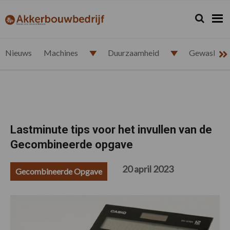
Spring
Door
Spring
Spring
naar
naar
naar
naar
Zoeken...
Zoek
akkerbouwbedrijf.nl
de
de
de
de
hoofdnavigatie
hoofd
eerste
voettekst
inhoud
sidebar
Nieuws
Machines
Duurzaamheid
Gewasbesc
Lastminute tips voor het invullen van de
Gecombineerde opgave
20 april 2023
Gecombineerde Opgave