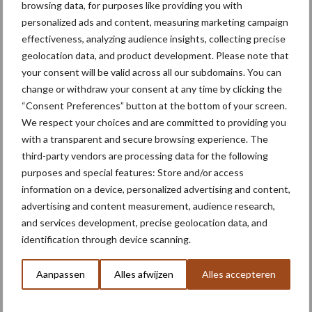
browsing data, for purposes like providing you with
personalized ads and content, measuring marketing campaign
Primaire
Recent nieuws
Partner nieuws
effectiveness, analyzing audience insights, collecting precise
Sidebar
geolocation data, and product development. Please note that
your consent will be valid across all our subdomains. You can
6 aug
"Hoge verwachtingen van schijven
change or withdraw your consent at any time by clicking the
voor kouters"
“Consent Preferences” button at the bottom of your screen.
We respect your choices and are committed to providing you
with a transparent and secure browsing experience. The
5 aug
Oogst biologische aardappelen in
third-party vendors are processing data for the following
volle gang
purposes and special features: Store and/or access
information on a device, personalized advertising and content,
advertising and content measurement, audience research,
5 aug
Nieuwe compacte gedragen
and services development, precise geolocation data, and
pootcombinatie van AVR
identification through device scanning.
Aanpassen
Alles afwijzen
Alles accepteren
4 aug
Bruggen bouwen naar Oost-Europa