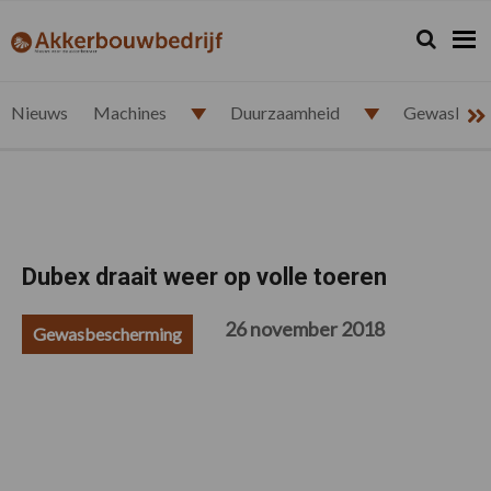
Spring
Door
Spring
Spring
naar
naar
naar
naar
Zoeken...
Zoek
akkerbouwbedrijf.nl
de
de
de
de
hoofdnavigatie
hoofd
eerste
voettekst
inhoud
sidebar
Nieuws
Machines
Duurzaamheid
Gewasbesc
Dubex draait weer op volle toeren
26 november 2018
Gewasbescherming