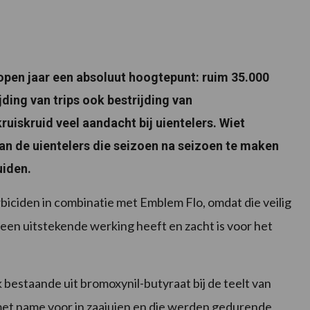
open jaar een absoluut hoogtepunt: ruim 35.000
jding van trips ook bestrijding van
uiskruid veel aandacht bij uientelers. Wiet
an de uientelers die seizoen na seizoen te maken
uiden.
iciden in combinatie met Emblem Flo, omdat die veilig
en uitstekende werking heeft en zacht is voor het
bestaande uit bromoxynil-butyraat bij de teelt van
met name voor in zaaiuien en die werden gedurende