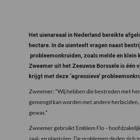
Het uienareaal in Nederland bereikte afgel
hectare. In de uienteelt vragen naast bestri
probleemonkruiden, zoals melde en klein kr
Zweemer uit het Zeeuwse Borssele is één v
krijgt met deze ‘agressieve’ probleemonkr
Zweemer: “Wij hebben die bestreden met herb
gemengd kan worden met andere herbiciden, e
gewas.”
Zweemer gebruikt Emblem Flo – hoofdzakelijk 
zaai- en plantuien. De problemen deden zich 