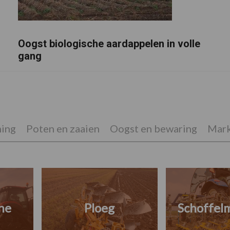
Oogst biologische aardappelen in volle
gang
ing
Poten en zaaien
Oogst en bewaring
Mark
ne
Ploeg
Schoffel