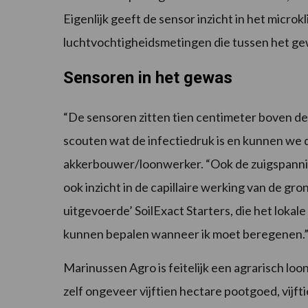
Eigenlijk geeft de sensor inzicht in het micr
luchtvochtigheidsmetingen die tussen het g
Sensoren in het gewas
“De sensoren zitten tien centimeter boven d
scouten wat de infectiedruk is en kunnen we q
akkerbouwer/loonwerker. “Ook de zuigspannin
ook inzicht in de capillaire werking van de gr
uitgevoerde’ SoilExact Starters, die het loka
kunnen bepalen wanneer ik moet beregenen.
Marinussen Agro is feitelijk een agrarisch loo
zelf ongeveer vijftien hectare pootgoed, vijfti