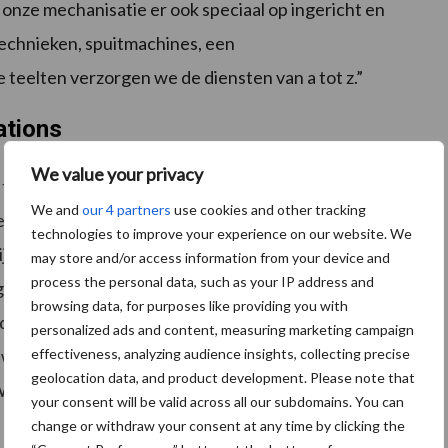
 onze mechanisatie er ook speciaal op ingericht en
echnieken, spuitmachines, een
teelten verzorgen we de diensten van a tot z.”
ations
We value your privacy
te laat de droogtestress ontstaan”, verklaart
We and
our 4 partners
use cookies and other tracking
eerstations. “We wilden graag weten hoeveel vocht er
technologies to improve your experience on our website. We
lijk ook meer opbrengst binnenhaalt. Bovendien liggen
may store and/or access information from your device and
process the personal data, such as your IP address and
sverboden onder een vergrootglas. Bij ons speelt het
browsing data, for purposes like providing you with
t de beschikbaarheid van voldoende zoet
personalized ads and content, measuring marketing campaign
effectiveness, analyzing audience insights, collecting precise
we voor zijn. Daarom willen we hier het voortouw in
geolocation data, and product development. Please note that
e hopen dat collega’s ons hier in gaan volgen.”
your consent will be valid across all our subdomains. You can
change or withdraw your consent at any time by clicking the