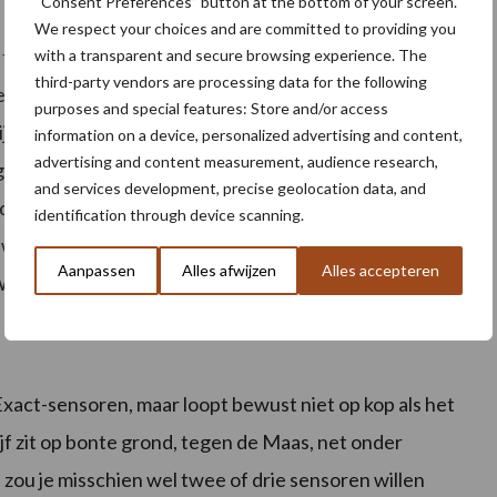
“Consent Preferences” button at the bottom of your screen.
We respect your choices and are committed to providing you
te laat de droogtestress ontstaan”, verklaart
with a transparent and secure browsing experience. The
third-party vendors are processing data for the following
eerstations. “We wilden graag weten hoeveel vocht er
purposes and special features: Store and/or access
lijk ook meer opbrengst binnenhaalt. Bovendien liggen
information on a device, personalized advertising and content,
advertising and content measurement, audience research,
sverboden onder een vergrootglas. Bij ons speelt het
and services development, precise geolocation data, and
t de beschikbaarheid van voldoende zoet
identification through device scanning.
we voor zijn. Daarom willen we hier het voortouw in
Aanpassen
Alles afwijzen
Alles accepteren
e hopen dat collega’s ons hier in gaan volgen.”
xact-sensoren, maar loopt bewust niet op kop als het
 zit op bonte grond, tegen de Maas, net onder
zou je misschien wel twee of drie sensoren willen