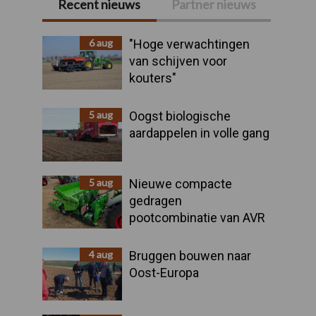
Recent nieuws
Partner nieuws
Primaire
Sidebar
6 aug
"Hoge verwachtingen
van schijven voor
kouters"
5 aug
Oogst biologische
aardappelen in volle gang
5 aug
Nieuwe compacte
gedragen
pootcombinatie van AVR
4 aug
Bruggen bouwen naar
Oost-Europa