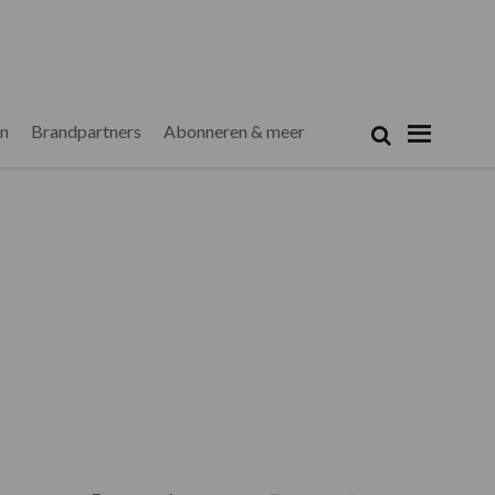
Zoeken...
Zoek
en
Brandpartners
Abonneren & meer