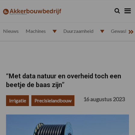
Spring
Door
Spring
Spring
naar
naar
naar
naar
Zoeken...
Zoek
akkerbouwbedrijf.nl
de
de
de
de
hoofdnavigatie
hoofd
eerste
voettekst
inhoud
sidebar
Nieuws
Machines
Duurzaamheid
Gewasbesc
“Met data natuur en overheid toch een
beetje de baas zijn”
16 augustus 2023
Irrigatie
Precisielandbouw