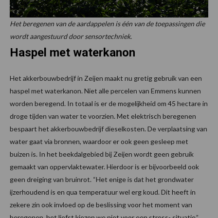
Het beregenen van de aardappelen is één van de toepassingen die
wordt aangestuurd door sensortechniek.
Haspel met waterkanon
Het akkerbouwbedrijf in Zeijen maakt nu gretig gebruik van een
haspel met waterkanon. Niet alle percelen van Emmens kunnen
worden beregend. In totaal is er de mogelijkheid om 45 hectare in
droge tijden van water te voorzien. Met elektrisch beregenen
bespaart het akkerbouwbedrijf dieselkosten. De verplaatsing van
water gaat via bronnen, waardoor er ook geen gesleep met
buizen is. In het beekdalgebied bij Zeijen wordt geen gebruik
gemaakt van oppervlaktewater. Hierdoor is er bijvoorbeeld ook
geen dreiging van bruinrot. “Het enige is dat het grondwater
ijzerhoudend is en qua temperatuur wel erg koud. Dit heeft in
zekere zin ook invloed op de beslissing voor het moment van
beregenen, het liefst kiezen we niet voor een stress- situatie.”