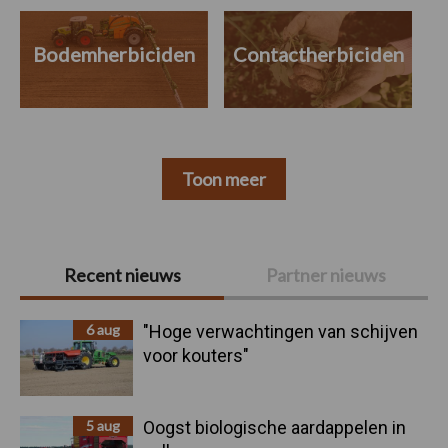
Bodemherbiciden
Contactherbiciden
Toon meer
Primaire
Recent nieuws
Partner nieuws
Sidebar
6 aug
"Hoge verwachtingen van schijven
voor kouters"
5 aug
Oogst biologische aardappelen in