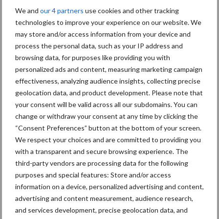
We and
our 4 partners
use cookies and other tracking
technologies to improve your experience on our website. We
may store and/or access information from your device and
process the personal data, such as your IP address and
browsing data, for purposes like providing you with
personalized ads and content, measuring marketing campaign
Sensor van RMA meet vochttoestand in aardappelveld van
effectiveness, analyzing audience insights, collecting precise
Emmens in Zeijen.
geolocation data, and product development. Please note that
Datagestuurd beregenen
your consent will be valid across all our subdomains. You can
change or withdraw your consent at any time by clicking the
“Consent Preferences” button at the bottom of your screen.
Volgens Emmens is de rust die applicaties bieden aan de teler
We respect your choices and are committed to providing you
een groot pluspunt. “Je hoeft niet het veld in om te besluiten om
with a transparent and secure browsing experience. The
de beregening aan te zetten. Steeds meer bedrijven hebben land
third-party vendors are processing data for the following
of zelfs meerdere bedrijven op afstand. Op deze manier krijg je
purposes and special features: Store and/or access
een goed beeld van de toestand van het perceel.” Emmens is van
information on a device, personalized advertising and content,
mening dat datagestuurd beregenen vooral een kwestie is van
advertising and content measurement, audience research,
een verandering van mindset, met als uitgangspunt het vocht zo
and services development, precise geolocation data, and