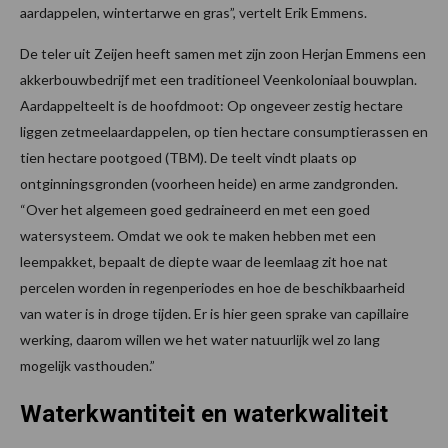
aardappelen, wintertarwe en gras”, vertelt Erik Emmens.
De teler uit Zeijen heeft samen met zijn zoon Herjan Emmens een
akkerbouwbedrijf met een traditioneel Veenkoloniaal bouwplan.
Aardappelteelt is de hoofdmoot: Op ongeveer zestig hectare
liggen zetmeelaardappelen, op tien hectare consumptierassen en
tien hectare pootgoed (TBM). De teelt vindt plaats op
ontginningsgronden (voorheen heide) en arme zandgronden.
“Over het algemeen goed gedraineerd en met een goed
watersysteem. Omdat we ook te maken hebben met een
leempakket, bepaalt de diepte waar de leemlaag zit hoe nat
percelen worden in regenperiodes en hoe de beschikbaarheid
van water is in droge tijden. Er is hier geen sprake van capillaire
werking, daarom willen we het water natuurlijk wel zo lang
mogelijk vasthouden.”
Waterkwantiteit en waterkwaliteit