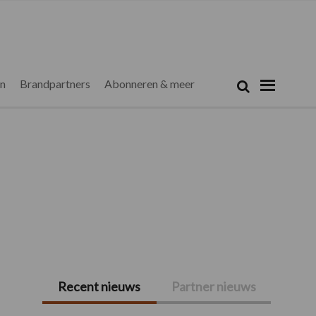
Zoeken...
Zoek
en
Brandpartners
Abonneren & meer
Recent nieuws
Partner nieuws
Primaire