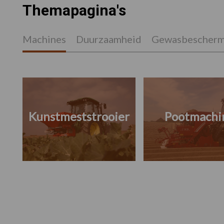
Themapagina's
Machines
Duurzaamheid
Gewasbescherm
Kunstmeststrooier
Pootmachi