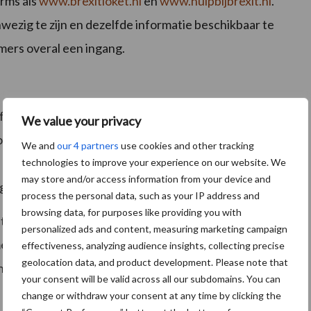
orms als
www.brexitloket.nl
en
www.hulpbijbrexit.nl
.
wezig te zijn en dezelfde informatie beschikbaar te
emers overal een ingang.
f met het VK zonder dat ze ervaring hebben buiten de
We value your privacy
ooral mkb-bedrijven die de gevolgen van de
We and
our 4 partners
use cookies and other tracking
n merken. De Brexit kan een direct effect hebben op de
technologies to improve your experience on our website. We
may store and/or access information from your device and
ng van data of het aanleveren van product-onderdelen.
process the personal data, such as your IP address and
browsing data, for purposes like providing you with
et ook de komende periode belangrijk blijft om het
personalized ads and content, measuring marketing campaign
meren over de risico’s van de Brexit. De komende
effectiveness, analyzing audience insights, collecting precise
geolocation data, and product development. Please note that
ng en informatievoorziening voor ondernemers
your consent will be valid across all our subdomains. You can
change or withdraw your consent at any time by clicking the