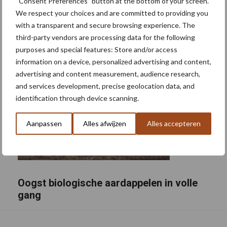
“Consent Preferences” button at the bottom of your screen.
We respect your choices and are committed to providing you
with a transparent and secure browsing experience. The
third-party vendors are processing data for the following
purposes and special features: Store and/or access
information on a device, personalized advertising and content,
advertising and content measurement, audience research,
and services development, precise geolocation data, and
identification through device scanning.
Aanpassen
Alles afwijzen
Alles accepteren
Oogst biologische aardappelen in volle
gang