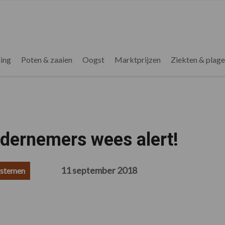
ing
Poten & zaaien
Oogst
Marktprijzen
Ziekten & plag
ndernemers wees alert!
11 september 2018
ystemen