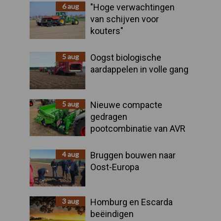
Sidebar
6 aug
"Hoge verwachtingen
van schijven voor
kouters"
5 aug
Oogst biologische
aardappelen in volle gang
5 aug
Nieuwe compacte
gedragen
pootcombinatie van AVR
4 aug
Bruggen bouwen naar
Oost-Europa
3 aug
Homburg en Escarda
beëindigen