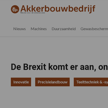
Spring
Door
Spring
Spring
naar
naar
naar
naar
akkerbouwbedrijf.nl
de
de
de
de
hoofdnavigatie
hoofd
eerste
voettekst
inhoud
sidebar
Nieuws
Machines
Duurzaamheid
Gewasbescherm
De Brexit komt er aan, o
Innovatie
Precisielandbouw
Teelttechniek & -s