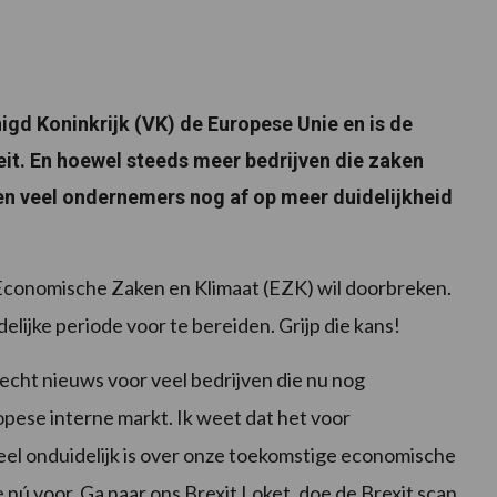
gd Koninkrijk (VK) de Europese Unie en is de
eit. En hoewel steeds meer bedrijven die zaken
n veel ondernemers nog af op meer duidelijkheid
 Economische Zaken en Klimaat (EZK) wil doorbreken.
delijke periode voor te bereiden. Grijp die kans!
slecht nieuws voor veel bedrijven die nu nog
pese interne markt. Ik weet dat het voor
veel onduidelijk is over onze toekomstige economische
e nú voor. Ga naar ons Brexit Loket, doe de Brexit scan