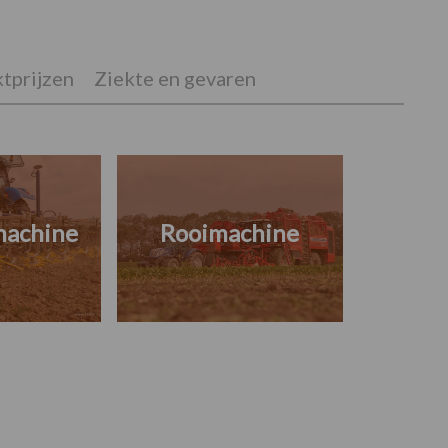
tprijzen
Ziekte en gevaren
machine
Rooimachine