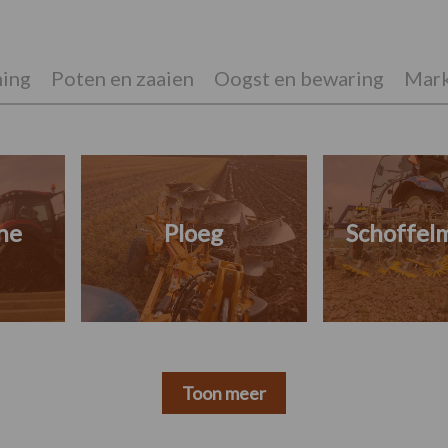
ing
Poten en zaaien
Oogst en bewaring
Mark
ne
Ploeg
Schoffel
Toon meer