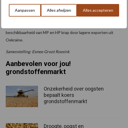
Ook de markt voor raap- en zonneschroot blijft wisselvallig.
Aanpassen
Alles afwijzen
Alles accepteren
Volgens Agrifirm blijven raapschrootprijzen volatiel door beperkte
beschikbaarheid, geopolitieke spanningen en hogere
transportkosten. Voor zonneschroot blijft vooral de
beschikbaarheid van MP en HP krap door lagere exporten uit
Oekraïne.
Samenstelling: Esmee Groot Roesink
Aanbevolen voor jou!
grondstoffenmarkt
Onzekerheid over oogsten
bepaalt koers
grondstoffenmarkt
Droogte, oogst en