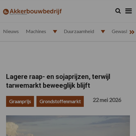
Spring
Door
Spring
Spring
naar
naar
naar
naar
Zoeken...
Zoek
akkerbouwbedrijf.nl
de
de
de
de
hoofdnavigatie
hoofd
eerste
voettekst
inhoud
sidebar
Nieuws
Machines
Duurzaamheid
Gewasbesc
Lagere raap- en sojaprijzen, terwijl
tarwemarkt beweeglijk blijft
22 mei 2026
Graanprijs
Grondstoffenmarkt