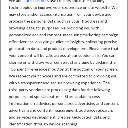
We and
our 4 partners
use cookies and other tracking
voorraden beperkt proberen te houden.
technologies to improve your experience on our website. We
may store and/or access information from your device and
Ook tarwegries blijft schaars. Volgens ForFarmers kunnen molens
process the personal data, such as your IP address and
onvoldoende leveren door een beperkt aanbod. ABZ Diervoeding
browsing data, for purposes like providing you with
voegt daaraan toe dat de hoge kwaliteit van tarwe ervoor zorgt
personalized ads and content, measuring marketing campaign
dat minder tarwegries vrijkomt bij verwerking. Daarnaast staan
effectiveness, analyzing audience insights, collecting precise
bloemmolens onder druk door een zwakke vraag naar bloem- en
geolocation data, and product development. Please note that
your consent will be valid across all our subdomains. You can
zetmeelproducten.
change or withdraw your consent at any time by clicking the
Bij palmpitschilfers en sojahullen is het beeld gematigder.
“Consent Preferences” button at the bottom of your screen.
Volgens Agrifirm zijn beide producten momenteel goed
We respect your choices and are committed to providing you
beschikbaar, terwijl de prijzen van sojahullen dalen. ForFarmers
with a transparent and secure browsing experience. The
wijst er echter op dat China nog altijd actief is op de markt voor
third-party vendors are processing data for the following
purposes and special features: Store and/or access
palmpitschilfers en inmiddels ongeveer 20 procent meer heeft
information on a device, personalized advertising and content,
gekocht dan in heel vorig jaar. De Chinese veevoerindustrie zoekt
advertising and content measurement, audience research,
volgens het bedrijf naar goedkopere voeders vanwege lage
and services development, precise geolocation data, and
marges in de varkenshouderij.
identification through device scanning.