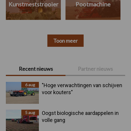
Kunstmeststrooier
Pootmachine
Toon meer
Primaire
Recent nieuws
Partner nieuws
Sidebar
6 aug
"Hoge verwachtingen van schijven
voor kouters"
5 aug
Oogst biologische aardappelen in
volle gang