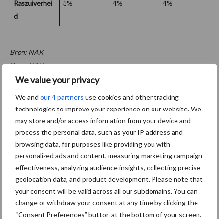
Raszuiverhei
3%
4%
4%
d
Bron: NAK
Bron:
NAK
We value your privacy
Aanbevolen voor jou!
aardappelrassen
We and
our 4 partners
use cookies and other tracking
technologies to improve your experience on our website. We
may store and/or access information from your device and
Oogst biologische
process the personal data, such as your IP address and
aardappelen in volle gang
browsing data, for purposes like providing you with
personalized ads and content, measuring marketing campaign
effectiveness, analyzing audience insights, collecting precise
geolocation data, and product development. Please note that
your consent will be valid across all our subdomains. You can
Voortgang veldkeuring: de
pootgoedpercelen rijpen
change or withdraw your consent at any time by clicking the
snel af
“Consent Preferences” button at the bottom of your screen.