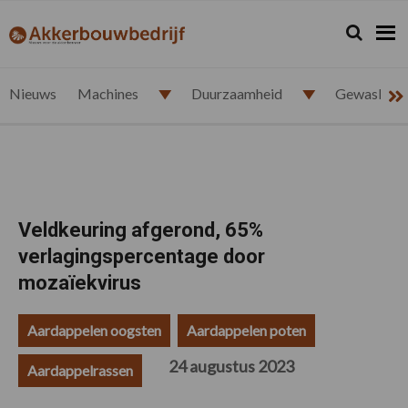
Spring
Door
Spring
Spring
naar
naar
naar
naar
Zoeken...
Zoek
akkerbouwbedrijf.nl
de
de
de
de
hoofdnavigatie
hoofd
eerste
voettekst
inhoud
sidebar
Nieuws
Machines
Duurzaamheid
Gewasbesc
Veldkeuring afgerond, 65%
verlagingspercentage door
mozaïekvirus
Aardappelen oogsten
Aardappelen poten
24 augustus 2023
Aardappelrassen