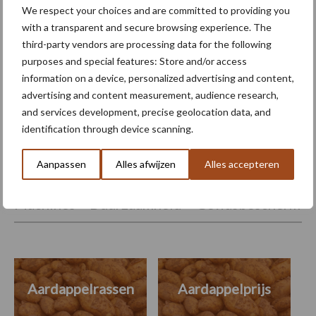
We respect your choices and are committed to providing you
with a transparent and secure browsing experience. The
third-party vendors are processing data for the following
PotatoEurope 2026 toont
purposes and special features: Store and/or access
opmars van robotica en AI in
information on a device, personalized advertising and content,
aardappelteelt
advertising and content measurement, audience research,
and services development, precise geolocation data, and
identification through device scanning.
Themapagina's
Aanpassen
Alles afwijzen
Alles accepteren
Machines
Duurzaamheid
Gewasbeschermin
Aardappelrassen
Aardappelprijs