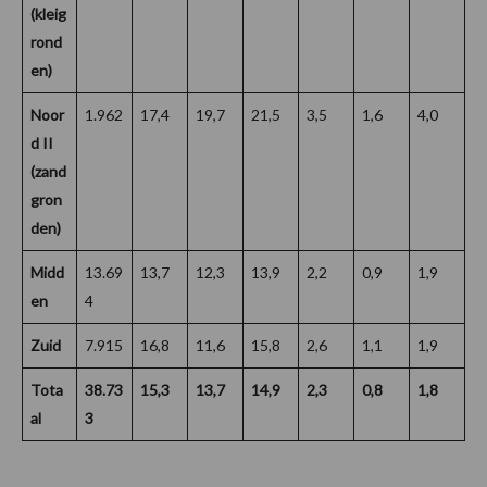
(kleig
rond
en)
Noor
1.962
17,4
19,7
21,5
3,5
1,6
4,0
d II
(zand
gron
den)
Midd
13.69
13,7
12,3
13,9
2,2
0,9
1,9
en
4
Zuid
7.915
16,8
11,6
15,8
2,6
1,1
1,9
Tota
38.73
15,3
13,7
14,9
2,3
0,8
1,8
al
3