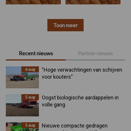
Toon meer
Primaire
Recent nieuws
Partner nieuws
Sidebar
6 aug
"Hoge verwachtingen van schijven
voor kouters"
5 aug
Oogst biologische aardappelen in
volle gang
5 aug
Nieuwe compacte gedragen