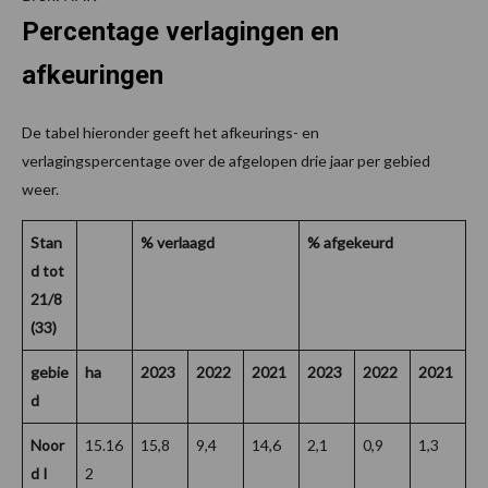
Percentage verlagingen en
afkeuringen
De tabel hieronder geeft het afkeurings- en
verlagingspercentage over de afgelopen drie jaar per gebied
weer.
Stan
% verlaagd
% afgekeurd
d tot
21/8
(33)
gebie
ha
2023
2022
2021
2023
2022
2021
d
Noor
15.16
15,8
9,4
14,6
2,1
0,9
1,3
d I
2