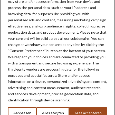
may store and/or access information from your device and
aanhouden. Echter, de geopolitieke spanningen kunnen een
process the personal data, such as your IP address and
groot effect hebben op de wereldhandel in graan en het tij ook
browsing data, for purposes like providing you with
weer keren als er crises ontstaan die direct invloed hebben op de
personalized ads and content, measuring marketing campaign
tarwevoorraden en handel.
effectiveness, analyzing audience insights, collecting precise
geolocation data, and product development. Please note that
Bron:
Agrimatie
your consent will be valid across all our subdomains. You can
Aanbevolen voor jou! graanprijs
change or withdraw your consent at any time by clicking the
“Consent Preferences” button at the bottom of your screen.
We respect your choices and are committed to providing you
Graanprijzen blijven stijgen,
with a transparent and secure browsing experience. The
Amerikaanse sojabonen in
third-party vendors are processing data for the following
cruciale bloeifase
purposes and special features: Store and/or access
information on a device, personalized advertising and content,
advertising and content measurement, audience research,
Graanoogst uitzonderlijk
and services development, precise geolocation data, and
vroeg van start: prima
identification through device scanning.
kwaliteit, maar minder kilo’s
Aanpassen
Alles afwijzen
Alles accepteren