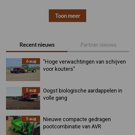
Toon meer
Primaire
Recent nieuws
Partner nieuws
Sidebar
6 aug
"Hoge verwachtingen van schijven
voor kouters"
5 aug
Oogst biologische aardappelen in
volle gang
5 aug
Nieuwe compacte gedragen
pootcombinatie van AVR