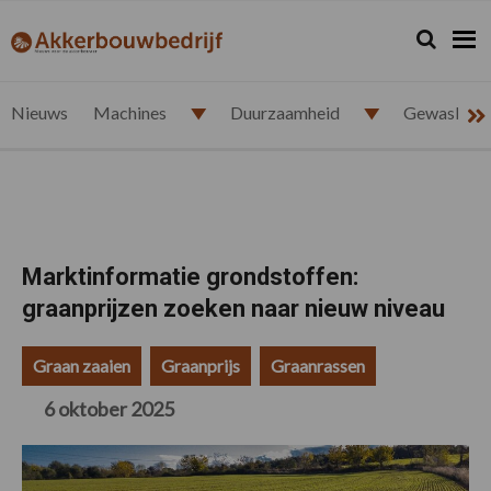
Spring
Door
Spring
Spring
naar
naar
naar
naar
Zoeken...
Zoek
akkerbouwbedrijf.nl
de
de
de
de
hoofdnavigatie
hoofd
eerste
voettekst
inhoud
sidebar
Nieuws
Machines
Duurzaamheid
Gewasbesc
Marktinformatie grondstoffen:
graanprijzen zoeken naar nieuw niveau
Graan zaaien
Graanprijs
Graanrassen
6 oktober 2025