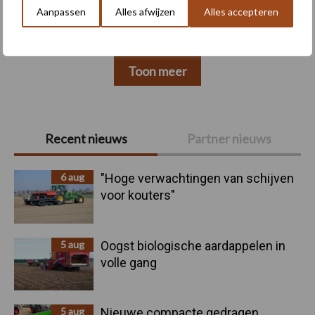
Aanpassen
Alles afwijzen
Alles accepteren
Toon meer
Primaire
Recent nieuws
Partner nieuws
Sidebar
6 aug
"Hoge verwachtingen van schijven
voor kouters"
5 aug
Oogst biologische aardappelen in
volle gang
5 aug
Nieuwe compacte gedragen