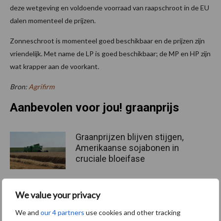
deze wetgeving en voldoende voorraad van raapschroot in de EU
dalen momenteel de prijzen.
Zonneschroot is momenteel goed beschikbaar en de prijzen zijn
vriendelijk. Met name de LP is goed beschikbaar; de MP en HP zijn
wat krapper aan de voorkant.
Bron:
Agrifirm
Aanbevolen voor jou! graanprijs
Graanprijzen blijven stijgen,
Amerikaanse sojabonen in
cruciale bloeifase
We value your privacy
Graanoogst uitzonderlijk
vroeg van start: prima
We and
our 4 partners
use cookies and other tracking