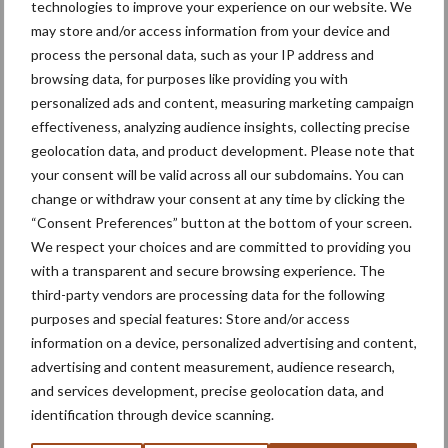
kwaliteit, maar minder kilo’s
technologies to improve your experience on our website. We
may store and/or access information from your device and
process the personal data, such as your IP address and
browsing data, for purposes like providing you with
Afzetprijzen landbouw
personalized ads and content, measuring marketing campaign
sterker afgenomen dan
effectiveness, analyzing audience insights, collecting precise
inkoopprijzen
geolocation data, and product development. Please note that
your consent will be valid across all our subdomains. You can
change or withdraw your consent at any time by clicking the
“Consent Preferences” button at the bottom of your screen.
Themapagina's
We respect your choices and are committed to providing you
with a transparent and secure browsing experience. The
third-party vendors are processing data for the following
Machines
Duurzaamheid
Gewasbeschermin
purposes and special features: Store and/or access
information on a device, personalized advertising and content,
advertising and content measurement, audience research,
and services development, precise geolocation data, and
identification through device scanning.
Aardappelrassen
Aardappelprijs