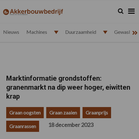
Spring
Door
Spring
Spring
naar
naar
naar
naar
Zoeken...
Zoek
akkerbouwbedrijf.nl
de
de
de
de
hoofdnavigatie
hoofd
eerste
voettekst
inhoud
sidebar
Nieuws
Machines
Duurzaamheid
Gewasbesc
Marktinformatie grondstoffen:
granenmarkt na dip weer hoger, eiwitten
krap
Graan oogsten
Graan zaaien
Graanprijs
18 december 2023
Graanrassen