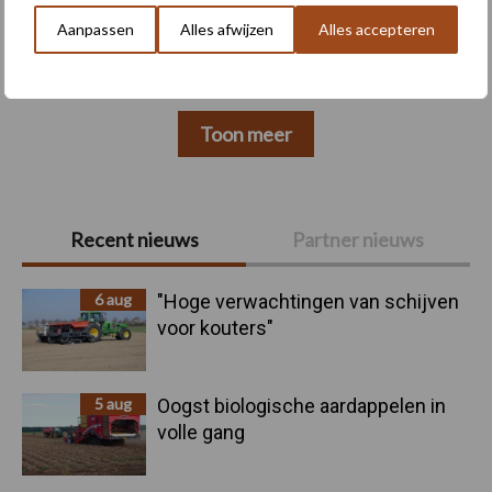
Aanpassen
Alles afwijzen
Alles accepteren
Toon meer
Primaire
Recent nieuws
Partner nieuws
Sidebar
6 aug
"Hoge verwachtingen van schijven
voor kouters"
5 aug
Oogst biologische aardappelen in
volle gang