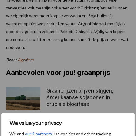
tarwegries volumes zijn ook weer voorbij, richting januari kunnen
we eigenlijk weer meer krapte verwachten. Soja hullen is
wachten op nieuwe producten vanuit Argentinië wat moeilijk is
door de lage crush volumes. Palmpit, China is afzijdig van kopen
momenteel, mochten ze terug komen kan dit de prijzen weer wat
opduwen.
Bron:
Agrifirm
Aanbevolen voor jou! graanprijs
Graanprijzen blijven stijgen,
Amerikaanse sojabonen in
cruciale bloeifase
We value your privacy
Graanoogst uitzonderlijk
We and
our 4 partners
use cookies and other tracking