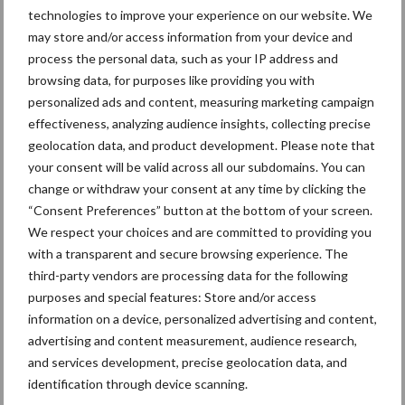
vroeg van start: prima
technologies to improve your experience on our website. We
kwaliteit, maar minder kilo’s
may store and/or access information from your device and
process the personal data, such as your IP address and
browsing data, for purposes like providing you with
Afzetprijzen landbouw
personalized ads and content, measuring marketing campaign
sterker afgenomen dan
effectiveness, analyzing audience insights, collecting precise
inkoopprijzen
geolocation data, and product development. Please note that
your consent will be valid across all our subdomains. You can
change or withdraw your consent at any time by clicking the
“Consent Preferences” button at the bottom of your screen.
We respect your choices and are committed to providing you
Themapagina's
with a transparent and secure browsing experience. The
third-party vendors are processing data for the following
Machines
Duurzaamheid
Gewasbeschermin
purposes and special features: Store and/or access
information on a device, personalized advertising and content,
advertising and content measurement, audience research,
and services development, precise geolocation data, and
identification through device scanning.
Aardappelrassen
Aardappelprijs