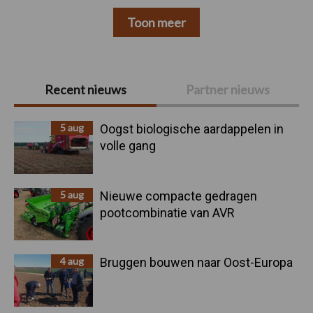
Toon meer
Primaire
Recent nieuws
Partner nieuws
Sidebar
5 aug
Oogst biologische aardappelen in
volle gang
5 aug
Nieuwe compacte gedragen
pootcombinatie van AVR
4 aug
Bruggen bouwen naar Oost-Europa