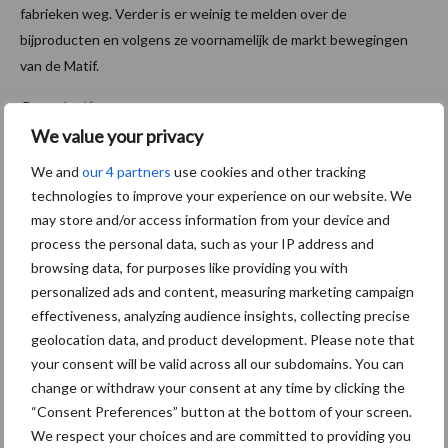
fabrieken weg. Verder is er weinig te melden over de
bijproducten en volgens ze voornamelijk de markt bewegingen
van de Matif.
Bron:
Agrifirm
We value your privacy
Aanbevolen voor jou! graanprijs
We and
our 4 partners
use cookies and other tracking
technologies to improve your experience on our website. We
Graanprijzen blijven stijgen,
may store and/or access information from your device and
Amerikaanse sojabonen in
process the personal data, such as your IP address and
cruciale bloeifase
browsing data, for purposes like providing you with
personalized ads and content, measuring marketing campaign
effectiveness, analyzing audience insights, collecting precise
Graanoogst uitzonderlijk
geolocation data, and product development. Please note that
vroeg van start: prima
your consent will be valid across all our subdomains. You can
kwaliteit, maar minder kilo’s
change or withdraw your consent at any time by clicking the
“Consent Preferences” button at the bottom of your screen.
We respect your choices and are committed to providing you