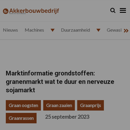
Spring
Door
Spring
Spring
naar
naar
naar
naar
Zoeken...
Zoek
akkerbouwbedrijf.nl
de
de
de
de
hoofdnavigatie
hoofd
eerste
voettekst
inhoud
sidebar
Nieuws
Machines
Duurzaamheid
Gewasbesc
Marktinformatie grondstoffen:
granenmarkt wat te duur en nerveuze
sojamarkt
Graan oogsten
Graan zaaien
Graanprijs
25 september 2023
Graanrassen