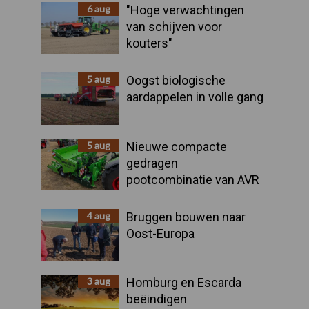
Sidebar
6 aug
"Hoge verwachtingen
van schijven voor
kouters"
5 aug
Oogst biologische
aardappelen in volle gang
5 aug
Nieuwe compacte
gedragen
pootcombinatie van AVR
4 aug
Bruggen bouwen naar
Oost-Europa
3 aug
Homburg en Escarda
beëindigen