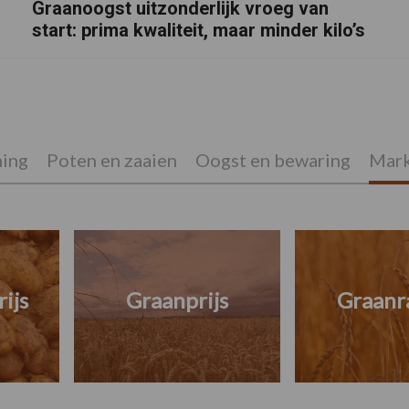
Graanoogst uitzonderlijk vroeg van
start: prima kwaliteit, maar minder kilo’s
ing
Poten en zaaien
Oogst en bewaring
Mark
ijs
Graanprijs
Graanr