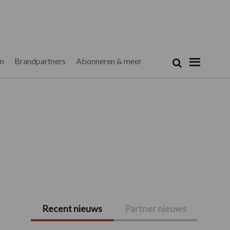
Zoeken...
Zoek
en
Brandpartners
Abonneren & meer
Recent nieuws
Partner nieuws
Primaire