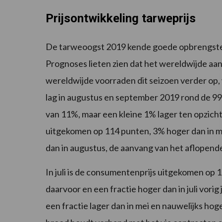
Prijsontwikkeling
tarweprijs
De tarweoogst 2019 kende goede opbrengsten
Prognoses lieten zien dat het wereldwijde aa
wereldwijde voorraden dit seizoen verder op, w
lag in augustus en september 2019 rond de 99 
van 11%, maar een kleine 1% lager ten opzichte va
uitgekomen op 114 punten, 3% hoger dan in maa
dan in augustus, de aanvang van het aflopende
In juli is de consumentenprijs uitgekomen o
daarvoor en een fractie hoger dan in juli vori
een fractie lager dan in mei en nauwelijks hoge