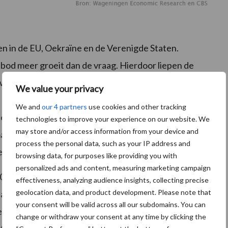
 in de EU, Oekraïne en de Verenigde Staten.
nbod meer groeit dan de vraag. Hierdoor liepen de
at leidde tot prijsdruk. De prijsindex van telersprijzen
We value your privacy
punten en in januari 2020 op 110 punten, een stijging
We and
our 4 partners
use cookies and other tracking
n vorig jaar. In juli zijn de telersprijzen net als in mei
technologies to improve your experience on our website. We
may store and/or access information from your device and
rt, 5% hoger dan in juli van vorig jaar en 15% hoger
process the personal data, such as your IP address and
 seizoen (2019).
browsing data, for purposes like providing you with
personalized ads and content, measuring marketing campaign
p 104 punten, nagenoeg even hoog dan twee maanden
effectiveness, analyzing audience insights, collecting precise
geolocation data, and product development. Please note that
g jaar. Juli 2020 lag de producentenindex op 104 punten,
your consent will be valid across all our subdomains. You can
r dan een jaar eerder. De vrijwel stabiele prijs van
change or withdraw your consent at any time by clicking the