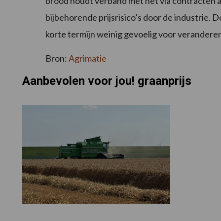
brood houdt verband met het via contracten 
bijbehorende prijsrisico’s door de industrie.
korte termijn weinig gevoelig voor veranderen
Bron:
Agrimatie
Aanbevolen voor jou! graanprijs