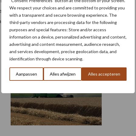
afdekken van de grondstofvoorziening en de
“Consent Preferences” button at the bottom of your screen.
We respect your choices and are committed to providing you
 De consumentenprijzen en producentenprijzen zijn op
with a transparent and secure browsing experience. The
de telersprijzen.
third-party vendors are processing data for the following
purposes and special features: Store and/or access
information on a device, personalized advertising and content,
advertising and content measurement, audience research,
and services development, precise geolocation data, and
identification through device scanning.
Aanpassen
Alles afwijzen
Alles accepteren