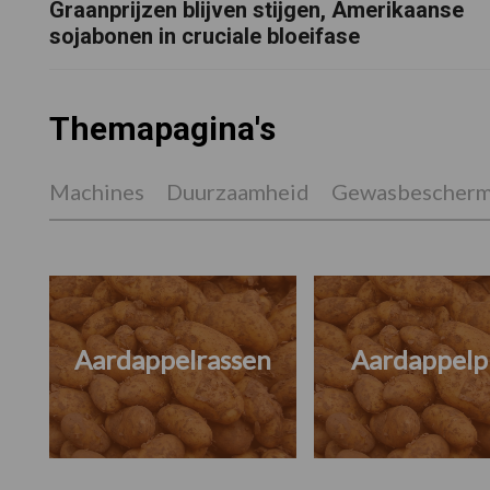
Graanprijzen blijven stijgen, Amerikaanse
sojabonen in cruciale bloeifase
Themapagina's
Machines
Duurzaamheid
Gewasbescherm
Aardappelrassen
Aardappelpr