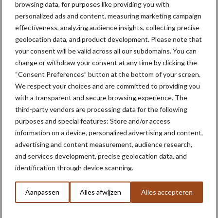
gezonde gewassen van eigen bodem komen.”
browsing data, for purposes like providing you with
personalized ads and content, measuring marketing campaign
Mooie aanvulling op ons bouwplan
effectiveness, analyzing audience insights, collecting precise
geolocation data, and product development. Please note that
your consent will be valid across all our subdomains. You can
Eén van de Nederlandse telers is Willem Remijnse, akkerbouwer
change or withdraw your consent at any time by clicking the
in Kraggenburg. Op zijn biologisch akkerbouwbedrijf De
“Consent Preferences” button at the bottom of your screen.
Zeebodem Hoeve teelt hij sinds drie jaar quinoa samen met zijn
We respect your choices and are committed to providing you
vrouw Elly en zoon Ton. Dit jaar bestond acht hectare van hun
with a transparent and secure browsing experience. The
landbouwgrond uit quinoa. “We wilden graag weer eens iets
third-party vendors are processing data for the following
nieuws proberen op ons bedrijf”, vertelt Remijnse. “Quinoa sprak
purposes and special features: Store and/or access
ons aan, omdat het een duurzame teelt is. Als we dit gewas hier
information on a device, personalized advertising and content,
kunnen verbouwen, hoeft er minder quinoa uit het verre Zuid-
advertising and content measurement, audience research,
Amerika te worden geïmporteerd.
and services development, precise geolocation data, and
identification through device scanning.
Daarnaast past dit gewas goed bij warmere en drogere zomers,
die we waarschijnlijk steeds vaker zullen krijgen. Ook draagt het
Aanpassen
Alles afwijzen
Alles accepteren
uitgebreide wortelstelsel bij aan de structuur van onze bodem.”
De foto’s bij dit artikel zijn gemaakt tijdens de oogst (29