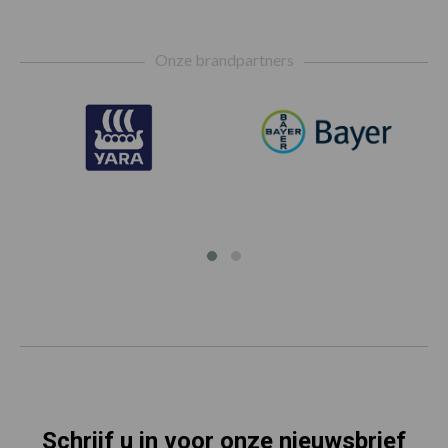
Footer
Onze brandpartners
Schrijf u in voor onze nieuwsbrief