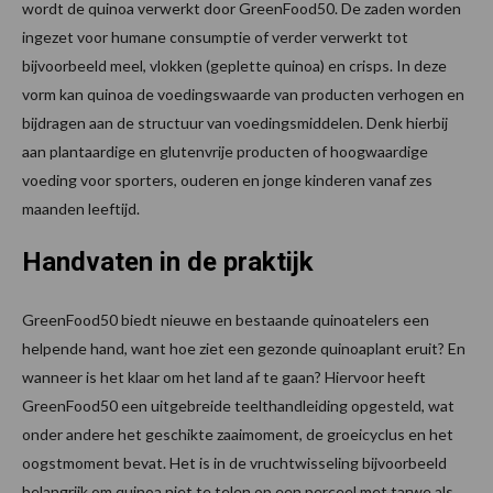
wordt de quinoa verwerkt door GreenFood50. De zaden worden
ingezet voor humane consumptie of verder verwerkt tot
bijvoorbeeld meel, vlokken (geplette quinoa) en crisps. In deze
vorm kan quinoa de voedingswaarde van producten verhogen en
bijdragen aan de structuur van voedingsmiddelen. Denk hierbij
aan plantaardige en glutenvrije producten of hoogwaardige
voeding voor sporters, ouderen en jonge kinderen vanaf zes
maanden leeftijd.
Handvaten in de praktijk
GreenFood50 biedt nieuwe en bestaande quinoatelers een
helpende hand, want hoe ziet een gezonde quinoaplant eruit? En
wanneer is het klaar om het land af te gaan? Hiervoor heeft
GreenFood50 een uitgebreide teelthandleiding opgesteld, wat
onder andere het geschikte zaaimoment, de groeicyclus en het
oogstmoment bevat. Het is in de vruchtwisseling bijvoorbeeld
belangrijk om quinoa niet te telen op een perceel met tarwe als