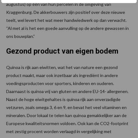
augustus) op één van hun percelen in de omgeving van
Kraggenburg. De akkerbouwers zijn positief over deze nieuwe
teelt, wel levert het wat meer handwiedwerk op dan verwacht.
“Al met al is het een goede aanvulling op de andere gewassen in
ons bouwplan.”
Gezond product van eigen bodem
Quinoa is rijk aan eiwitten, wat het van nature een gezond
product maakt, maar ook inzetbaar als ingrediënt in andere
voedingsproducten voor sporters, kinderen en ouderen.
Daarnaast is quinoa vrij van gluten en andere EU-14- allergenen.
Naast de hoge eiwitgehaltes is quinoa rijk aan onverzadigde
vetzuren, zoals omega 3, 6 en 9, en bevat het veel vitaminen en
mineralen. Door lokaal te telen kan quinoa gemakkelijker aan de
Europese kwaliteitsnormen voldoen. Ook kan de CO2-footprint
met zestig procent worden verlaagd in vergelijking met