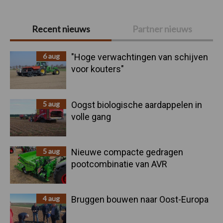
Primaire
Recent nieuws
Partner nieuws
Sidebar
6 aug
"Hoge verwachtingen van schijven
voor kouters"
5 aug
Oogst biologische aardappelen in
volle gang
5 aug
Nieuwe compacte gedragen
pootcombinatie van AVR
4 aug
Bruggen bouwen naar Oost-Europa