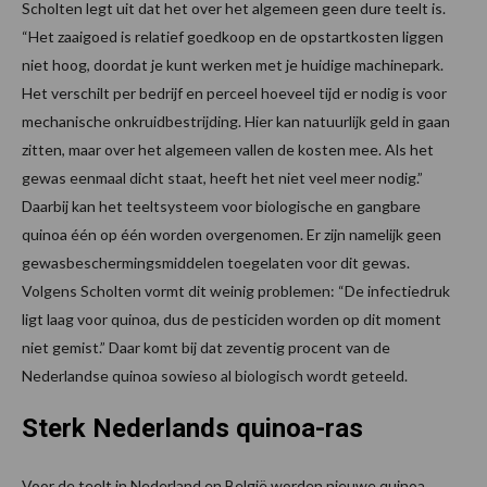
Scholten legt uit dat het over het algemeen geen dure teelt is.
“Het zaaigoed is relatief goedkoop en de opstartkosten liggen
niet hoog, doordat je kunt werken met je huidige machinepark.
Het verschilt per bedrijf en perceel hoeveel tijd er nodig is voor
mechanische onkruidbestrijding. Hier kan natuurlijk geld in gaan
zitten, maar over het algemeen vallen de kosten mee. Als het
gewas eenmaal dicht staat, heeft het niet veel meer nodig.”
Daarbij kan het teeltsysteem voor biologische en gangbare
quinoa één op één worden overgenomen. Er zijn namelijk geen
gewasbeschermingsmiddelen toegelaten voor dit gewas.
Volgens Scholten vormt dit weinig problemen: “De infectiedruk
ligt laag voor quinoa, dus de pesticiden worden op dit moment
niet gemist.” Daar komt bij dat zeventig procent van de
Nederlandse quinoa sowieso al biologisch wordt geteeld.
Sterk Nederlands quinoa-ras
Voor de teelt in Nederland en België worden nieuwe quinoa