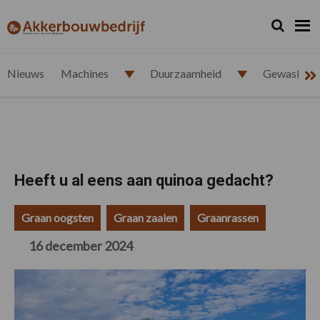
Spring
Door
Spring
Spring
naar
naar
naar
naar
Zoeken...
Zoek
akkerbouwbedrijf.nl
de
de
de
de
hoofdnavigatie
hoofd
eerste
voettekst
inhoud
sidebar
Nieuws
Machines
Duurzaamheid
Gewasbesc
Heeft u al eens aan quinoa gedacht?
Graan oogsten
Graan zaaien
Graanrassen
16 december 2024