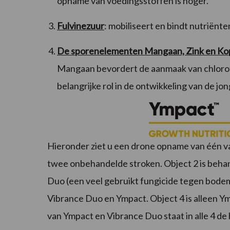
opname van voedingsstoffen is hoger.
Fulvinezuur
: mobiliseert en bindt nutriënte
De sporenelementen Mangaan, Zink en Ko
Mangaan bevordert de aanmaak van chlorofy
belangrijke rol in de ontwikkeling van de j
Hieronder ziet u een drone opname van één va
twee onbehandelde stroken. Object 2 is beha
Duo (een veel gebruikt fungicide tegen bodem
Vibrance Duo en Ympact. Object 4 is alleen Y
van Ympact en Vibrance Duo staat in alle 4 de