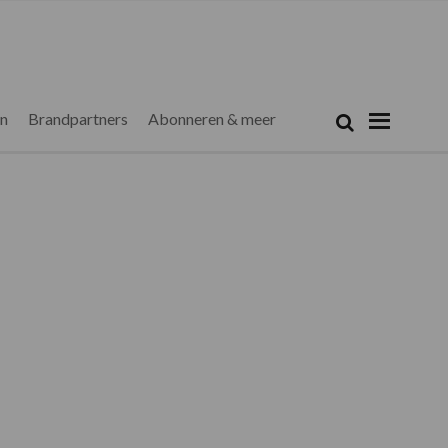
Zoeken...
Zoek
en
Brandpartners
Abonneren & meer
Primaire