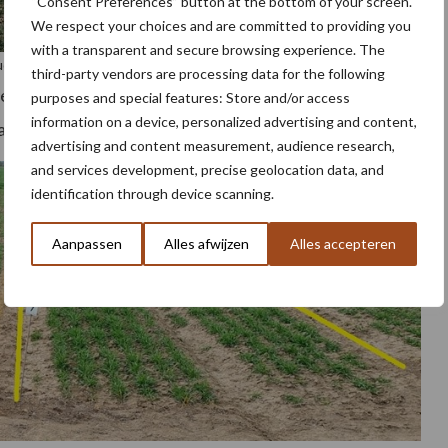
“Consent Preferences” button at the bottom of your screen.
We respect your choices and are committed to providing you
with a transparent and secure browsing experience. The
Duo 3: Vibrance Duo + Ympact 4: Ympact
third-party vendors are processing data for the following
ie Vibrance Duo + Ympact zijn voorsprong. Het gewas
purposes and special features: Store and/or access
information on a device, personalized advertising and content,
at groener.
advertising and content measurement, audience research,
and services development, precise geolocation data, and
identification through device scanning.
Aanpassen
Alles afwijzen
Alles accepteren