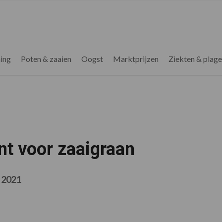
ing
Poten & zaaien
Oogst
Marktprijzen
Ziekten & plag
t voor zaaigraan
 2021