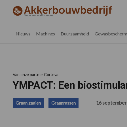
Spring
Door
Spring
Spring
naar
naar
naar
naar
akkerbouwbedrijf.nl
de
de
de
de
hoofdnavigatie
hoofd
eerste
voettekst
inhoud
sidebar
Nieuws
Machines
Duurzaamheid
Gewasbescherm
Van onze partner Corteva
YMPACT: Een biostimulan
16 september
Graan zaaien
Graanrassen