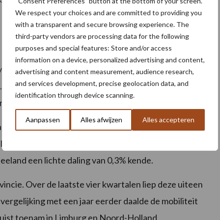
“Consent Preferences” button at the bottom of your screen.
We respect your choices and are committed to providing you
with a transparent and secure browsing experience. The
third-party vendors are processing data for the following
purposes and special features: Store and/or access
information on a device, personalized advertising and content,
yslân en Drenthe met respectievelijk 6,0% en 5,2%,
advertising and content measurement, audience research,
and services development, precise geolocation data, and
en. In Oost-Nederland namen de prijzen toe, met een
identification through device scanning.
rijssel. Flevoland noteerde een stijging van 4,0%.
Aanpassen
Alles afwijzen
Alles accepteren
de de prijs in Noord-Holland met 0,8%, terwijl Zuid-
ijk 3,1% en 8,1% lieten zien. In het zuiden stegen de
Zeeland een lichte daling van 0,3% kende.
incie. Over de laatste vier kwartalen liep deze uiteen
 vergelijking met een jaar eerder daalde de mobiliteit
e juist toenam in Limburg en Noord-Holland.