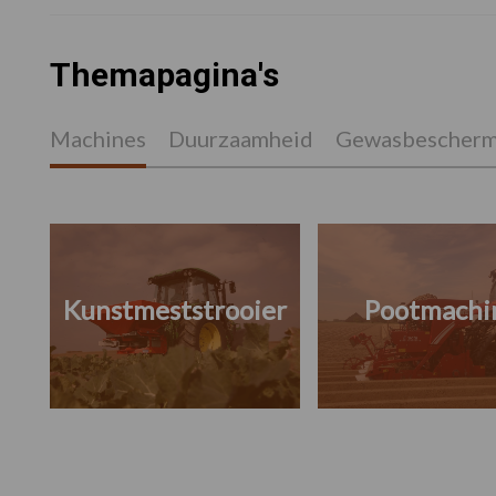
Themapagina's
Machines
Duurzaamheid
Gewasbescherm
Kunstmeststrooier
Pootmachi