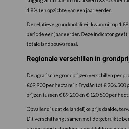
stijging zichtbaar. In totaal werd 33.500 he
1,8% ten opzichte van een jaar eerder.
De relatieve grondmobiliteit kwam uit op 1,88%
periode een jaar eerder. Deze indicator geef
totale landbouwareaal.
Regionale verschillen in grondpr
De agrarische grondprijzen verschillen per pr
€69.900 per hectare in Fryslân tot € 206.500 p
prijzen tussen € 89.200 en € 120.500 per hect
Opvallend is dat de landelijke prijs daalde, terw
Dit verschil hangt samen met de gebruikte be
op een voortschrijdend gemiddelde over vier kw