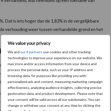
ctare verhandeld, wat neerkomt op een toename van
. Dat is iets hoger dan de 1,83% in de vergelijkbare
t de verhouding weer tussen verhandelde grond en het
We value your privacy
ijzen
We and
our 4 partners
use cookies and other tracking
technologies to improve your experience on our website. We
may store and/or access information from your device and
ovincie. In het eerste kwartaal varieerden deze van
process the personal data, such as your IP address and
er hectare in Flevoland. In andere provincies lagen de
browsing data, for purposes like providing you with
are.
personalized ads and content, measuring marketing campaign
effectiveness, analyzing audience insights, collecting precise
ijl in veel provincies juist een stijging zichtbaar was.
geolocation data, and product development. Please note that
your consent will be valid across all our subdomains. You can
rekeningsmethode. Provinciale cijfers zijn gebaseerd
change or withdraw your consent at any time by clicking the
artalen, terwijl de landelijke prijs het actuele