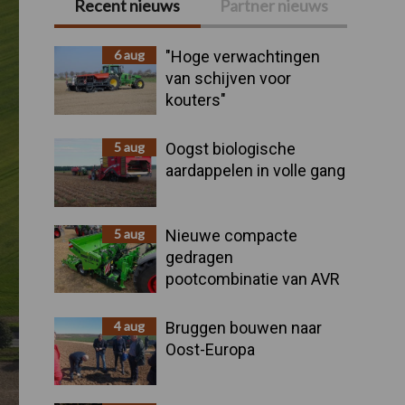
Recent nieuws
Partner nieuws
Primaire
Sidebar
6 aug
"Hoge verwachtingen
van schijven voor
kouters"
5 aug
Oogst biologische
aardappelen in volle gang
5 aug
Nieuwe compacte
gedragen
pootcombinatie van AVR
4 aug
Bruggen bouwen naar
Oost-Europa