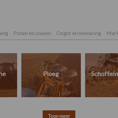
ing
Poten en zaaien
Oogst en bewaring
Mark
ne
Ploeg
Schoffel
Toon meer