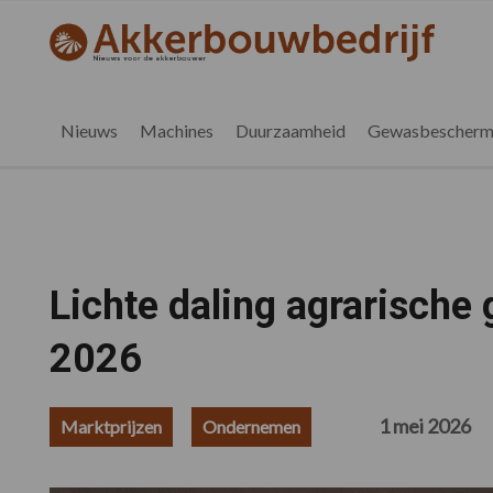
Spring
Door
Spring
Spring
naar
naar
naar
naar
akkerbouwbedrijf.nl
de
de
de
de
hoofdnavigatie
hoofd
eerste
voettekst
inhoud
sidebar
Nieuws
Machines
Duurzaamheid
Gewasbescherm
Lichte daling agrarische 
2026
1 mei 2026
Marktprijzen
Ondernemen