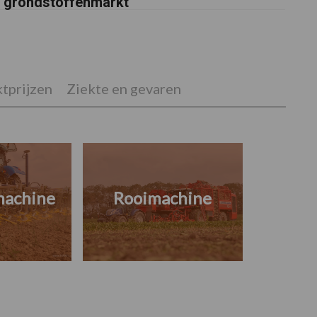
grondstoffenmarkt
tprijzen
Ziekte en gevaren
machine
Rooimachine