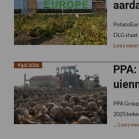
aarda
PotatoEurop
DLG staat 
Lees meer
9 juli 2026
PPA:
uien
PPA Group 
2025 beken
...
Lees me