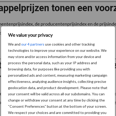
ppelprijzen tonen een voorz
ntenprijsindex, de producentenprijsindex en de prijsindex
chtig herstel zien. De markt was door het overaanbod van a
We value your privacy
We and
our 4 partners
use cookies and other tracking
technologies to improve your experience on our website. We
may store and/or access information from your device and
gang veldkeuring: van de eer
process the personal data, such as your IP address and
browsing data, for purposes like providing you with
rnietigd
personalized ads and content, measuring marketing campaign
effectiveness, analyzing audience insights, collecting precise
geolocation data, and product development. Please note that
d dat de veldkeuring voorspoedig verloopt. De tweede keu
your consent will be valid across all our subdomains. You can
change or withdraw your consent at any time by clicking the
ercelen is het loof al vernietigd of wordt dit binnenkort ged
“Consent Preferences” button at the bottom of your screen.
We respect your choices and are committed to providing you