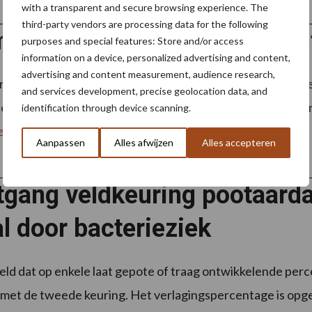
with a transparent and secure browsing experience. The
third-party vendors are processing data for the following
meetlocaties volgen Phytoph
purposes and special features: Store and/or access
information on a device, personalized advertising and content,
advertising and content measurement, audience research,
ing van Phytophthora is in het teeltseizoen 2026 uitgebrei
and services development, precise geolocation data, and
 meetpunten actief voor het signaleren van Phytophthora
identification through device scanning.
ees meer
Aanpassen
Alles afwijzen
Alles accepteren
tgang veldkeuring pootaarda
l door bacterieziek
d dat op enkele laat gepote of traag ontwikkelende percel
et de tweede keuring. Het verlagingspercentage is opgelo