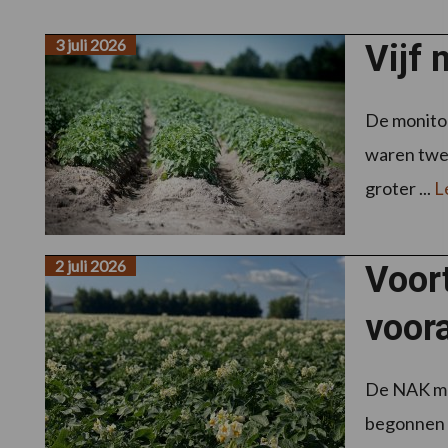
3 juli 2026
Vijf 
De monitor
waren twee
groter ...
L
2 juli 2026
Voor
voora
De NAK mel
begonnen m