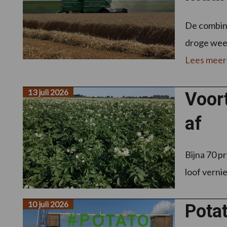
De combine
droge weer 
Lees meer
13 juli 2026
Voort
af
Bijna 70 p
loof vernie
10 juli 2026
Pota