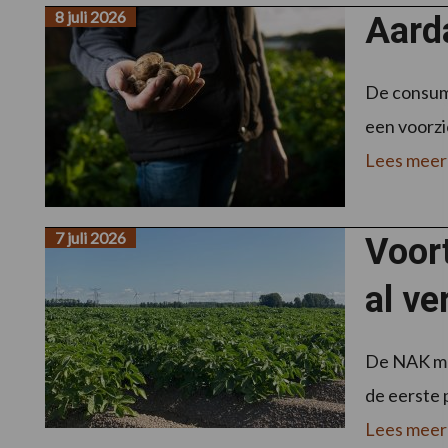
8 juli 2026
Aarda
De consume
een voorzi
Lees meer
7 juli 2026
Voort
al ve
De NAK mel
de eerste p
Lees meer