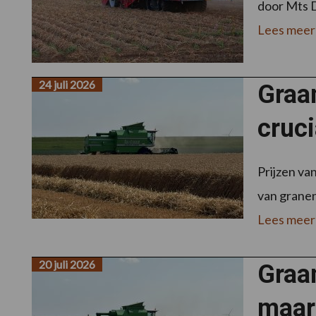
door Mts D
Lees meer
24 juli 2026
Graan
cruci
Prijzen va
van granen
Lees meer
20 juli 2026
Graan
maar 