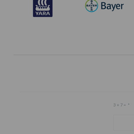
3 + 7 =
*