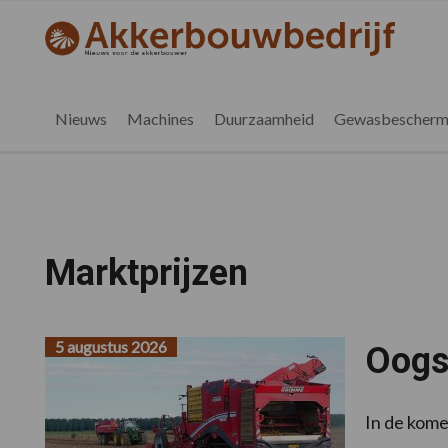
Spring
Door
Spring
naar
naar
naar
akkerbouwbedrijf.nl
de
de
de
hoofdnavigatie
hoofd
voettekst
inhoud
Nieuws
Machines
Duurzaamheid
Gewasbescherm
Marktprijzen
5 augustus 2026
Oogst
In de kome