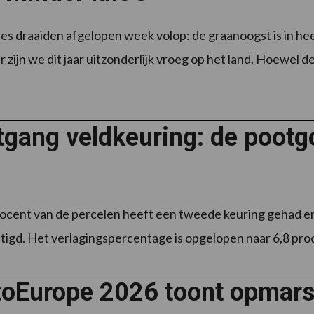
s draaiden afgelopen week volop: de graanoogst is in he
zijn we dit jaar uitzonderlijk vroeg op het land. Hoewel de h
gang veldkeuring: de pootgo
rocent van de percelen heeft een tweede keuring gehad en b
tigd. Het verlagingspercentage is opgelopen naar 6,8 procen
toEurope 2026 toont opmars 