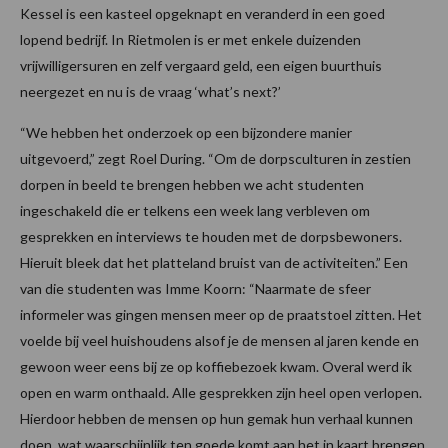
Kessel is een kasteel opgeknapt en veranderd in een goed
lopend bedrijf. In Rietmolen is er met enkele duizenden
vrijwilligersuren en zelf vergaard geld, een eigen buurthuis
neergezet en nu is de vraag ‘what’s next?’
“We hebben het onderzoek op een bijzondere manier
uitgevoerd,” zegt Roel During. “Om de dorpsculturen in zestien
dorpen in beeld te brengen hebben we acht studenten
ingeschakeld die er telkens een week lang verbleven om
gesprekken en interviews te houden met de dorpsbewoners.
Hieruit bleek dat het platteland bruist van de activiteiten.” Een
van die studenten was Imme Koorn: “Naarmate de sfeer
informeler was gingen mensen meer op de praatstoel zitten. Het
voelde bij veel huishoudens alsof je de mensen al jaren kende en
gewoon weer eens bij ze op koffiebezoek kwam. Overal werd ik
open en warm onthaald. Alle gesprekken zijn heel open verlopen.
Hierdoor hebben de mensen op hun gemak hun verhaal kunnen
doen, wat waarschijnlijk ten goede komt aan het in kaart brengen