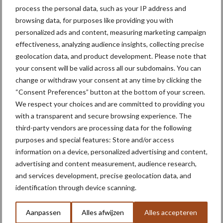
initiatieven vanuit plattelandsgemeenschappen die leefbaarheid
process the personal data, such as your IP address and
en verduurzamen als één en dezelfde uitdaging zien, veel ruimte
browsing data, for purposes like providing you with
krijgen.
personalized ads and content, measuring marketing campaign
effectiveness, analyzing audience insights, collecting precise
Bron:
Wageningen University and Research
, 29-11-2018
geolocation data, and product development. Please note that
your consent will be valid across all our subdomains. You can
Aanbevolen voor jou!
change or withdraw your consent at any time by clicking the
“Consent Preferences” button at the bottom of your screen.
“Hoge verwachtingen van
We respect your choices and are committed to providing you
schijven voor kouters”
with a transparent and secure browsing experience. The
third-party vendors are processing data for the following
purposes and special features: Store and/or access
information on a device, personalized advertising and content,
advertising and content measurement, audience research,
Oogst biologische
and services development, precise geolocation data, and
aardappelen in volle gang
identification through device scanning.
Aanpassen
Alles afwijzen
Alles accepteren