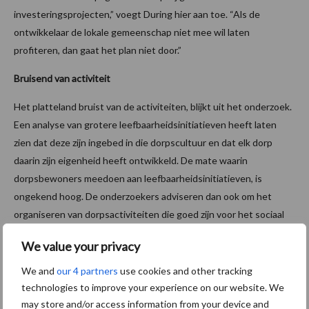
investeringsprojecten,” voegt During hier aan toe. “Als de
ontwikkelaar de lokale gemeenschap niet mee wil laten
profiteren, dan gaat het plan niet door.”
Bruisend van activiteit
Het platteland bruist van de activiteiten, blijkt uit het onderzoek.
Een analyse van grotere leefbaarheidsinitiatieven heeft laten
zien dat deze zijn ingebed in die dorpscultuur en dat elk dorp
daarin zijn eigenheid heeft ontwikkeld. De mate waarin
dorpsbewoners meedoen aan leefbaarheidsinitiatieven, is
ongekend hoog. De onderzoekers adviseren dan ook om het
organiseren van dorpsactiviteiten die goed zijn voor het sociaal
kapitaal zo gemakkelijk mogelijk te maken of te stimuleren.
We value your privacy
Ook is het belangrijk om de botsing met de structuren van
We and
our 4 partners
use cookies and other tracking
verzorgingsstaat in goede banen te leiden. De aanstaande
technologies to improve your experience on our website. We
Omgevingswet zou zo moeten worden ingericht dat integrale
may store and/or access information from your device and