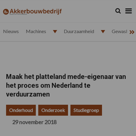
Spring
Door
Spring
Spring
naar
naar
naar
naar
Zoeken...
Zoek
akkerbouwbedrijf.nl
de
de
de
de
hoofdnavigatie
hoofd
eerste
voettekst
inhoud
sidebar
Nieuws
Machines
Duurzaamheid
Gewasbesc
Maak het platteland mede-eigenaar van
het proces om Nederland te
verduurzamen
Onderhoud
Onderzoek
Studiegroep
29 november 2018