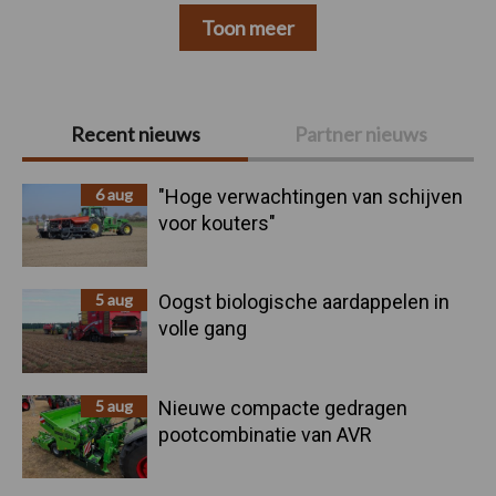
Toon meer
Primaire
Recent nieuws
Partner nieuws
Sidebar
6 aug
"Hoge verwachtingen van schijven
voor kouters"
5 aug
Oogst biologische aardappelen in
volle gang
5 aug
Nieuwe compacte gedragen
pootcombinatie van AVR