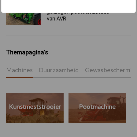
Nieuwe compacte
gedragen pootcombinatie
van AVR
Themapagina's
Machines
Duurzaamheid
Gewasbeschermin
Kunstmeststrooier
Pootmachine