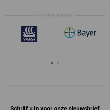
Footer
Onze brandpartners
Schrijf u in voor onze nieuwsbrief