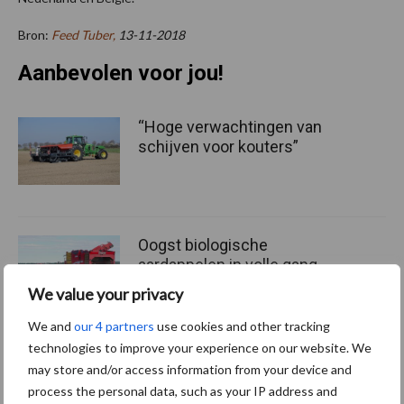
Bron:
Feed Tuber,
13-11-2018
Aanbevolen voor jou!
“Hoge verwachtingen van
schijven voor kouters”
Oogst biologische
aardappelen in volle gang
We value your privacy
We and
our 4 partners
use cookies and other tracking
technologies to improve your experience on our website. We
Nieuwe compacte
may store and/or access information from your device and
gedragen pootcombinatie
process the personal data, such as your IP address and
van AVR