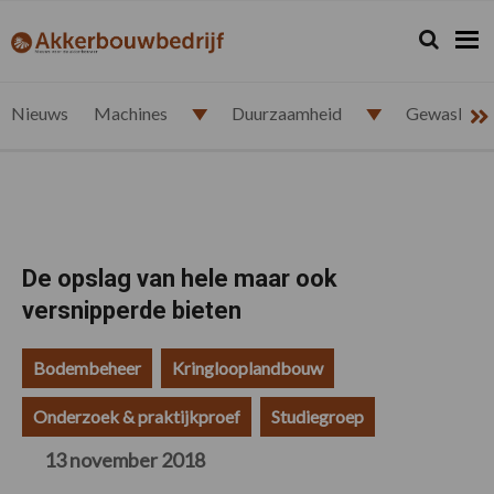
Spring
Door
Spring
Spring
naar
naar
naar
naar
Zoeken...
Zoek
akkerbouwbedrijf.nl
de
de
de
de
hoofdnavigatie
hoofd
eerste
voettekst
inhoud
sidebar
Nieuws
Machines
Duurzaamheid
Gewasbesc
De opslag van hele maar ook
versnipperde bieten
Bodembeheer
Kringlooplandbouw
Onderzoek & praktijkproef
Studiegroep
13 november 2018