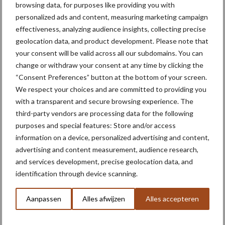
browsing data, for purposes like providing you with
personalized ads and content, measuring marketing campaign
effectiveness, analyzing audience insights, collecting precise
geolocation data, and product development. Please note that
your consent will be valid across all our subdomains. You can
Themapagina's
change or withdraw your consent at any time by clicking the
“Consent Preferences” button at the bottom of your screen.
Machines
Duurzaamheid
Gewasbeschermin
We respect your choices and are committed to providing you
with a transparent and secure browsing experience. The
third-party vendors are processing data for the following
purposes and special features: Store and/or access
Biologische
information on a device, personalized advertising and content,
Biodiversiteit
advertising and content measurement, audience research,
akkerbouw
and services development, precise geolocation data, and
identification through device scanning.
Aanpassen
Alles afwijzen
Alles accepteren
Toon meer