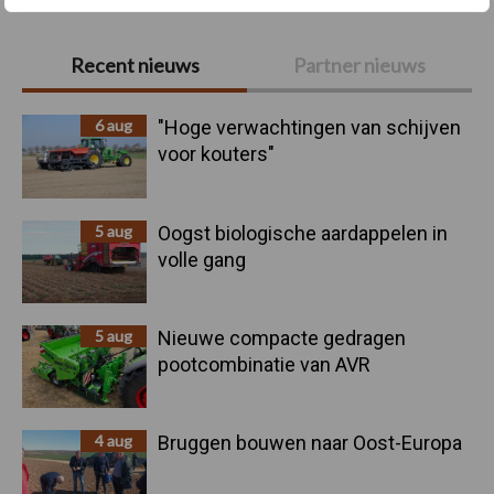
Primaire
Recent nieuws
Partner nieuws
Sidebar
6 aug
"Hoge verwachtingen van schijven
voor kouters"
5 aug
Oogst biologische aardappelen in
volle gang
5 aug
Nieuwe compacte gedragen
pootcombinatie van AVR
4 aug
Bruggen bouwen naar Oost-Europa