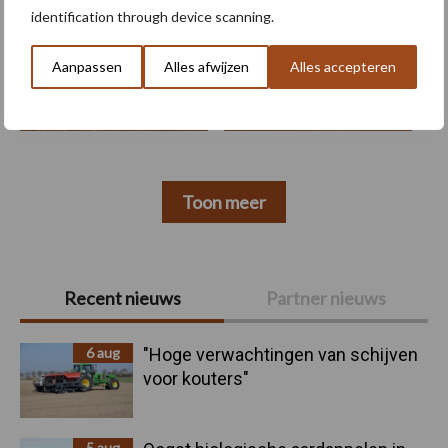
identification through device scanning.
Aanpassen
Alles afwijzen
Alles accepteren
Kunstmeststrooier
Pootmachine
Toon meer
Primaire
Recent nieuws
Partner nieuws
Sidebar
6 aug
"Hoge verwachtingen van schijven
voor kouters"
5 aug