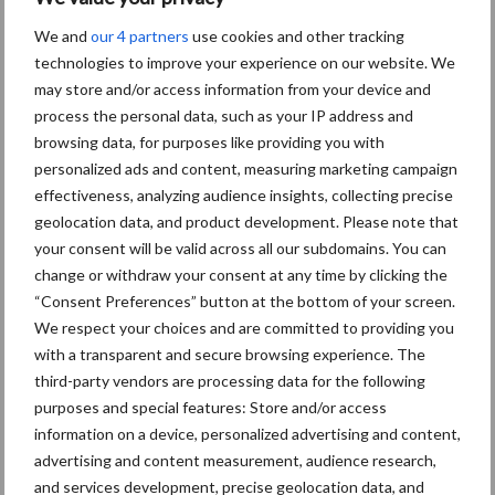
We and
our 4 partners
use cookies and other tracking
technologies to improve your experience on our website. We
Oogst biologische
may store and/or access information from your device and
aardappelen in volle gang
process the personal data, such as your IP address and
browsing data, for purposes like providing you with
personalized ads and content, measuring marketing campaign
effectiveness, analyzing audience insights, collecting precise
Nieuwe compacte
geolocation data, and product development. Please note that
gedragen pootcombinatie
your consent will be valid across all our subdomains. You can
van AVR
change or withdraw your consent at any time by clicking the
“Consent Preferences” button at the bottom of your screen.
We respect your choices and are committed to providing you
with a transparent and secure browsing experience. The
third-party vendors are processing data for the following
Themapagina's
purposes and special features: Store and/or access
information on a device, personalized advertising and content,
Machines
Duurzaamheid
Gewasbeschermin
advertising and content measurement, audience research,
and services development, precise geolocation data, and