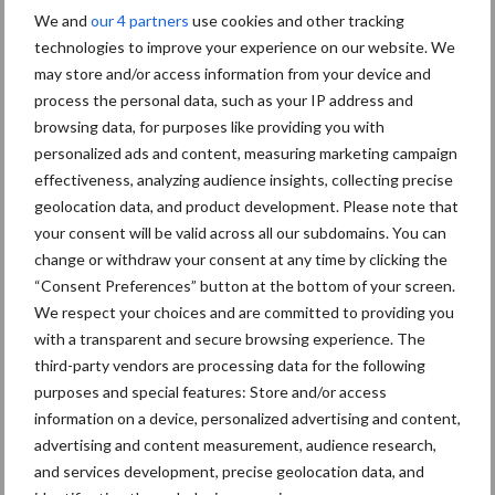
We and
our 4 partners
use cookies and other tracking
In juni heeft het CBS cijfers gepubliceerd over het beteelde
technologies to improve your experience on our website. We
areaal van de akkerbouwgewassen. Bij deze cijfers komen nu de
may store and/or access information from your device and
verwachte hectare-opbrengsten. Deze zijn door experts geraamd
process the personal data, such as your IP address and
op basis van de laatst beschikbare informatie. Op basis van het
browsing data, for purposes like providing you with
beteelde areaal en de verwachte hectare-opbrengsten berekent
personalized ads and content, measuring marketing campaign
het CBS de bruto-opbrengsten. De definitieve oogstcijfers van
effectiveness, analyzing audience insights, collecting precise
2025, op basis van een enquête onder akkerbouwbedrijven, zijn
geolocation data, and product development. Please note that
eind januari 2026 bekendgemaakt.
your consent will be valid across all our subdomains. You can
change or withdraw your consent at any time by clicking the
Bron:
CBS
“Consent Preferences” button at the bottom of your screen.
We respect your choices and are committed to providing you
Aanbevolen voor jou! uien oogsten
with a transparent and secure browsing experience. The
third-party vendors are processing data for the following
“Hoge verwachtingen van
purposes and special features: Store and/or access
schijven voor kouters”
information on a device, personalized advertising and content,
advertising and content measurement, audience research,
and services development, precise geolocation data, and