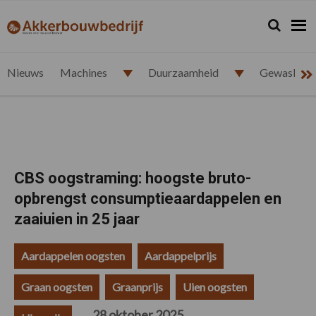
Spring
Door
Spring
Spring
naar
naar
naar
naar
Zoeken...
Zoek
akkerbouwbedrijf.nl
de
de
de
de
hoofdnavigatie
hoofd
eerste
voettekst
inhoud
sidebar
Nieuws
Machines
Duurzaamheid
Gewasbesc
CBS oogstraming: hoogste bruto-
opbrengst consumptieaardappelen en
zaaiuien in 25 jaar
Aardappelen oogsten
Aardappelprijs
Graan oogsten
Graanprijs
Uien oogsten
28 oktober 2025