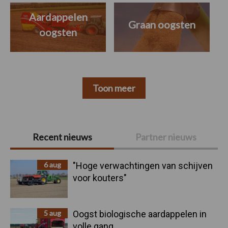
Aardappelen
Graan oogsten
oogsten
Toon meer
Primaire
Recent nieuws
Partner nieuws
Sidebar
6 aug
"Hoge verwachtingen van schijven
voor kouters"
5 aug
Oogst biologische aardappelen in
volle gang