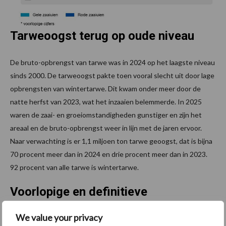
Tarweoogst terug op oude niveau
De bruto-opbrengst van tarwe was in 2024 op het laagste niveau
sinds 2000. De tarweoogst pakte toen vooral slecht uit door lage
opbrengsten van wintertarwe. Dit kwam onder meer door de
natte herfst van 2023, wat het inzaaien belemmerde. In 2025
waren de zaai- en groeiomstandigheden gunstiger en zijn het
areaal en de bruto-opbrengst weer in lijn met de jaren ervoor.
Naar verwachting is er 1,1 miljoen ton tarwe geoogst, dat is bijna
70 procent meer dan in 2024 en drie procent meer dan in 2023.
92 procent van alle tarwe is wintertarwe.
Voorlopige en definitieve
oogstramingen
We value your privacy